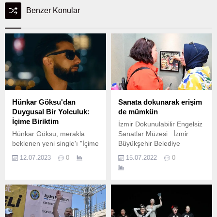
Benzer Konular
Hünkar Göksu'dan
Sanata dokunarak erişim
Duygusal Bir Yolculuk:
de mümkün
İçime Biriktim
İzmir Dokunulabilir Engelsiz
Hünkar Göksu, merakla
Sanatlar Müzesi İzmir
beklenen yeni single'ı "İçime
Büyükşehir Belediye
Biriktim" ile dinleyicileri bir
Başkanı Tunç Soyer’in
12.07.2023
0
15.07.2022
0
kez daha etkilemeyi
“Başka Bir Engelli Politikası
başardı.
Mümkün” vizyonu
doğrultusunda çalışan İzmir
Büyükşehir Belediyes,
engelli bireyleri sanatla
buluşturmaya devam ediyor.