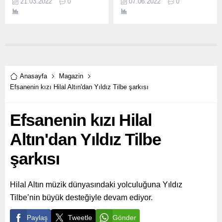
21.03.2022
0
07.06.2022
0
toplayan Bayraklı
T.
Belediyesinin 13 branşta
açtığı kurslar yoğun ilgi
gördü.
Anasayfa
Magazin
Efsanenin kızı Hilal Altın'dan Yıldız Tilbe şarkısı
Efsanenin kızı Hilal
Altın'dan Yıldız Tilbe
şarkısı
Hilal Altın müzik dünyasındaki yolculuğuna Yıldız
Tilbe’nin büyük desteğiyle devam ediyor.
Paylaş
Tweetle
Gönder