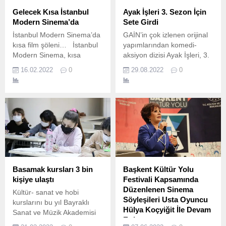
Gelecek Kısa İstanbul
Ayak İşleri 3. Sezon İçin
Modern Sinema’da
Sete Girdi
İstanbul Modern Sinema’da
GAİN’in çok izlenen orijinal
kısa film şöleni… İstanbul
yapımlarından komedi-
Modern Sinema, kısa
aksiyon dizisi Ayak İşleri, 3.
filmlerden oluşan zengin bir
16.02.2022
0
29.08.2022
0
program daha hazırladı.
Basamak kursları 3 bin
Başkent Kültür Yolu
kişiye ulaştı
Festivali Kapsamında
Düzenlenen Sinema
Kültür- sanat ve hobi
Söyleşileri Usta Oyuncu
kurslarını bu yıl Bayraklı
Hülya Koçyiğit İle Devam
Sanat ve Müzik Akademisi
Etti
(BASAMAK) çatısı altında