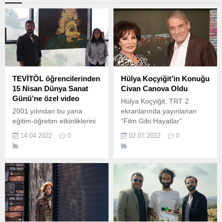
TEVİTÖL öğrencilerinden
Hülya Koçyiğit’in Konuğu
15 Nisan Dünya Sanat
Civan Canova Oldu
Günü’ne özel video
Hülya Koçyiğit, TRT 2
2001 yılından bu yana
ekranlarında yayınlanan
eğitim-öğretim etkinliklerini
“Film Gibi Hayatlar”
Türk Eğitim Vakfı
programında konuklarını
14.04.2022
0
02.07.2022
0
bünyesinde sürdüren, üstün
ağırlamaya devam ediyor.
nitelikli öğrencilerin yetiştiği
TEVİTÖL, 15 Nisan Dünya
Sanat Günü’nü özel bir
video ile kutluyor.