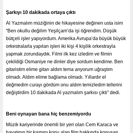
Şarkıyı 10 dakikada ortaya çıktı
Al Yazmalım müziğinin de hikayesine değinen usta isim
“Ben okullu değilim Yeşilçam’da işi öğrendim. Düşük
bütçeli işler yapıyordum. Amerika Avrupa’da büyük büyük
orkestralarla yapılan işleri iki kişi 4 kişilik orkestrayla
yapmak zorundaydık. Filmi ilk kez izledim ve filmin
çekildiği Osmaniye ne dinler diye sordum kendime. Ben
gitaristim elime gitarı aldım tema arıyorum uğraştım
olmadı. Aldım elime bağlama olmadı. Yıllardır el
değmedim curayı gördüm onu aldım temizledim tellerini
değiştirdim 10 dakikada Al yazmalım şarkısı çıktı” dedi.
Beni oynayan bana hiç benzemiyordu
Müzik kariyerinde önemli bir yeri olan Cem Karaca ve
hayatının bir kısmını konu alan film hakkında konuşan