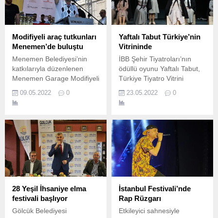
Modifiyeli araç tutkunları
Yaftalı Tabut Türkiye’nin
Menemen’de buluştu
Vitrininde
Menemen Belediyesi’nin
İBB Şehir Tiyatroları’nın
katkılarıyla düzenlenen
ödüllü oyunu Yaftalı Tabut,
Menemen Garage Modifiyeli
Türkiye Tiyatro Vitrini
Araba Festivali’ne 750’in
TheatreİST kapsamında,
09.05.2022
0
23.05.2022
0
üzerinde araç katıldı.
25 Mayıs’ta Müze Gazhane
Prof.
28 Yeşil İhsaniye elma
İstanbul Festivali’nde
festivali başlıyor
Rap Rüzgarı
Gölcük Belediyesi
Etkileyici sahnesiyle