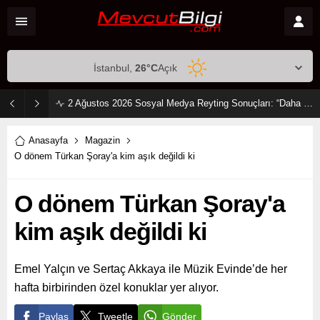
İstanbul,
26
°C
Açık
2 Ağustos 2026 Sosyal Medya Reyting Sonuçları: “Daha 17” Ekranlara Ambargo Koydu!
Anasayfa
Magazin
O dönem Türkan Şoray'a kim aşık değildi ki
O dönem Türkan Şoray'a
kim aşık değildi ki
Emel Yalçın ve Sertaç Akkaya ile Müzik Evinde’de her
hafta birbirinden özel konuklar yer alıyor.
Paylaş
Tweetle
Gönder