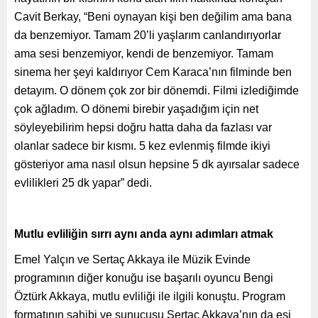
Cavit Berkay, “Beni oynayan kişi ben değilim ama bana
da benzemiyor. Tamam 20’li yaşlarım canlandırıyorlar
ama sesi benzemiyor, kendi de benzemiyor. Tamam
sinema her şeyi kaldırıyor Cem Karaca’nın filminde ben
detayım. O dönem çok zor bir dönemdi. Filmi izlediğimde
çok ağladım. O dönemi birebir yaşadığım için net
söyleyebilirim hepsi doğru hatta daha da fazlası var
olanlar sadece bir kısmı. 5 kez evlenmiş filmde ikiyi
gösteriyor ama nasıl olsun hepsine 5 dk ayırsalar sadece
evlilikleri 25 dk yapar” dedi.
Mutlu evliliğin sırrı aynı anda aynı adımları atmak
Emel Yalçın ve Sertaç Akkaya ile Müzik Evinde
programının diğer konuğu ise başarılı oyuncu Bengi
Öztürk Akkaya, mutlu evliliği ile ilgili konuştu. Program
formatının sahibi ve sunucusu Sertaç Akkaya’nın da eşi