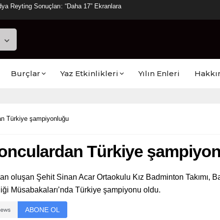
ya Reyting Sonuçları: “Daha 17” Ekranlara
Burçlar
Yaz Etkinlikleri
Yılın Enleri
Hakkı
an Türkiye şampiyonluğu
onculardan Türkiye şampiyo
n oluşan Şehit Sinan Acar Ortaokulu Kız Badminton Takımı, Ba
liği Müsabakaları’nda Türkiye şampiyonu oldu.
ABONE OL