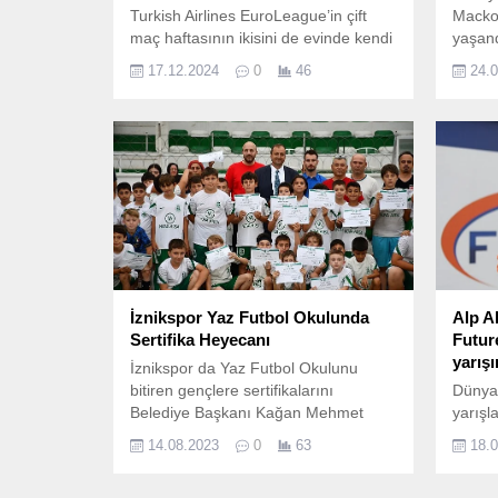
Turkish Airlines EuroLeague’in çift
Mackol
maç haftasının ikisini de evinde kendi
yaşand
seyircisi karşısında oynayacak
heyeca
17.12.2024
0
46
24.
Anadolu Efes Spor Kulübü, haftanın
buluşt
ilk maçında Kızılyıldız takımını
ağırlayacak.
İznikspor Yaz Futbol Okulunda
Alp A
Sertifika Heyecanı
Futur
yarışı
İznikspor da Yaz Futbol Okulunu
bitiren gençlere sertifikalarını
Dünyan
Belediye Başkanı Kağan Mehmet
yarışl
Usta takdim etti.
podyum
14.08.2023
0
63
18.
olma ü
sezon