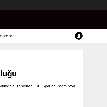
mızda
nluğu
rtın’da düzenlenen Okul Sporları Badminton