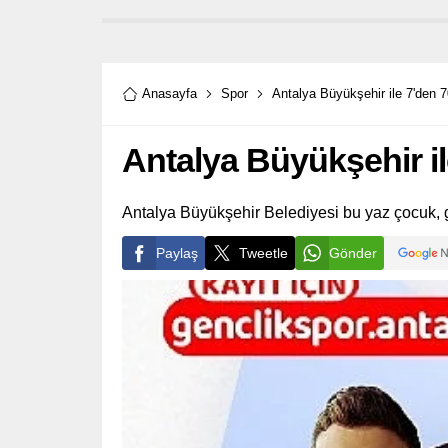
Champi
dördün
Anasayfa
Spor
Antalya Büyükşehir ile 7'den 
Antalya Büyükşehir il
Antalya Büyükşehir Belediyesi bu yaz çocuk, gen
Paylaş
Tweetle
Gönder