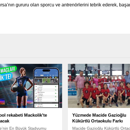
’nın gururu olan sporcu ve antrenörlerini tebrik ederek, başarı
bol rekabeti Mackolik'te
Yüzmede Macide Gazioğlu
acak
Kükürtlü Ortaokulu Farkı
ye’nin En Büyük Stadyumu
Macide Gazioğlu Kükürtlü Orta