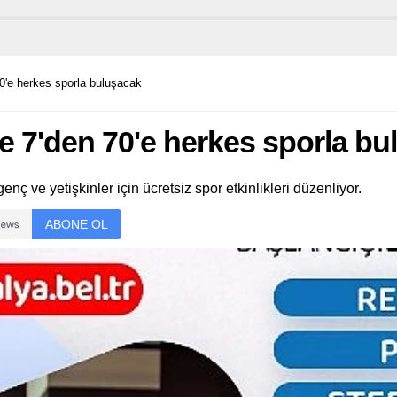
ons of the Future Serisi’nde
cü yarışına İsveç’te çıkacak.
70'e herkes sporla buluşacak
e 7'den 70'e herkes sporla b
ç ve yetişkinler için ücretsiz spor etkinlikleri düzenliyor.
ABONE OL