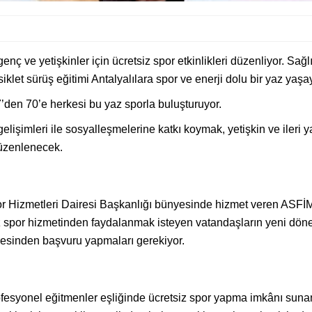
ç ve yetişkinler için ücretsiz spor etkinlikleri düzenliyor. Sağlı
isiklet sürüş eğitimi Antalyalılara spor ve enerji dolu bir yaz yaş
7’den 70’e herkesi bu yaz sporla buluşturuyor.
elişimleri ile sosyalleşmelerine katkı koymak, yetişkin ve ileri
düzenlenecek.
 Hizmetleri Dairesi Başkanlığı bünyesinde hizmet veren ASFİM, 
spor hizmetinden faydalanmak isteyen vatandaşların yeni dönem k
dresinden başvuru yapmaları gerekiyor.
esyonel eğitmenler eşliğinde ücretsiz spor yapma imkânı sunan 