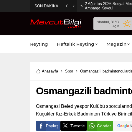
2 Ağustos 2026 Sosyal Med
SON DAKİKA
Ambargo Koydu!
İstanbul,
31
°C
Açık
Reyting
Haftalık Reyting
Magazin
Anasayfa
Spor
Osmangazili badmintonculard
Osmangazili badmint
Osmangazi Belediyespor Kulübü sporcularında
Küçükler Kız-Erkek Badminton Türkiye Birinci
Paylaş
Tweetle
Gönder