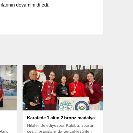
larının devamını diledi.
Karatede 1 altın 2 bronz madalya
Nilüfer Belediyespor Kulübü, sporun
okulu
çeşitli branşlarında gerçekleştirilen