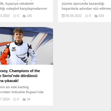
ik, kıyasıya rekabetin
yüzme sporunda kazandığı
ığı voleybol karşılaşmalarının
başarılarla adından söz ettirm
nını kullanıcılarıyla
devam ediyor.
03.2023
0
145
06.06.2022
0
434
uruyor.
ksoy, Champions of the
e Serisi'nde dördüncü
na çıkacak!
ın en eski karting
arından Industrie Kupası’nda
a çıkan ilk ve tek Türk pilot
07.2024
0
34
nvanına sahip Alp Aksoy, 2024
unda yarışmaya başladığı