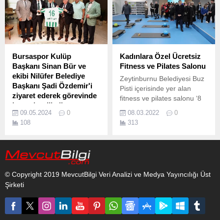
Bursaspor Kulüp
Kadınlara Özel Ücretsiz
Başkanı Sinan Bür ve
Fitness ve Pilates Salonu
ekibi Nilüfer Belediye
Zeytinburnu Belediyesi Buz
Başkanı Şadi Özdemir'i
Pisti içerisinde yer alan
ziyaret ederek görevinde
fitness ve pilates salonu ‘8
başarılar diledi
Mart Dünya Kadınlar
09.05.2024
0
08.03.2022
0
Özdemir’e görevinde
Günü’nde hizmete girdi.
108
313
başarılar dileyen Sinan Bür,
Bursaspor’a yönelik
destekleyici bakış açısı ve
düşüncelerinden dolayı
teşekkür etti.
© Copyright 2019 MevcutBilgi Veri Analizi ve Medya Yayıncılığı Üst
Şirketi