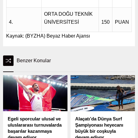
ORTA DOĞU TEKNİK
4.
ÜNİVERSİTESİ
150
PUAN
Kaynak: (BYZHA) Beyaz Haber Ajansı
Benzer Konular
Egeli sporcular ulusal ve
Alaçatı’da Dünya Surf
uluslararası turnuvalarda
Şampiyonası heyecanı
başarılar kazanmaya
büyük bir coşkuyla
devam ediyor
devam ediyor