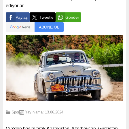
ediyorlar.
Paylaş
Tweetle
Gönder
ABONE OL
Spor
Yayınlama: 13.06.2024
Çin’den başlayarak Kazakistan, Azerbaycan, Gürcistan,