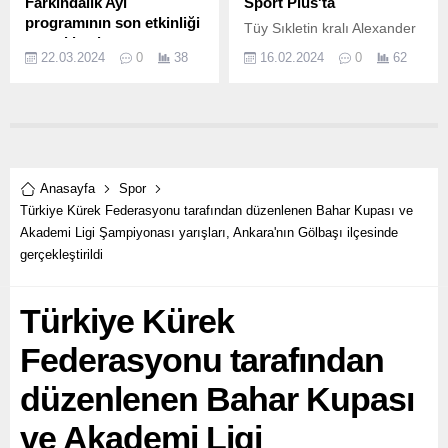
Farkındalık Ayı
Sport Plus'ta
programının son etkinliği
Tüy Sıkletin kralı Alexander
gerçekleşti
Volkanovski kemerini
22.03.2024
0
38
16.02.2024
0
62
TED Üniversitesi Kapalı
korumak için Ilia Topuria’nın
Spor Salonu'nda
karşısına çıkıyor.
düzenlenen Dostluk
Maçı'nda daha eşit bir
dünya için sahaya çıkıldı.
Anasayfa
Spor
Türkiye Kürek Federasyonu tarafından düzenlenen Bahar Kupası ve
Akademi Ligi Şampiyonası yarışları, Ankara'nın Gölbaşı ilçesinde
gerçekleştirildi
Türkiye Kürek
Federasyonu tarafından
düzenlenen Bahar Kupası
ve Akademi Ligi