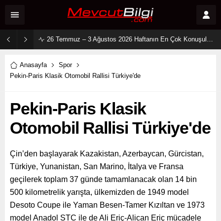
2 Ağustos 2026 Sosyal Medya Reyting Sonuçları: “Daha 17” Ekranlara Ambargo Koydu!
Anasayfa
Spor
Pekin-Paris Klasik Otomobil Rallisi Türkiye'de
Pekin-Paris Klasik
Otomobil Rallisi Türkiye'de
Çin’den başlayarak Kazakistan, Azerbaycan, Gürcistan,
Türkiye, Yunanistan, San Marino, İtalya ve Fransa
geçilerek toplam 37 günde tamamlanacak olan 14 bin
500 kilometrelik yarışta, ülkemizden de 1949 model
Desoto Coupe ile Yaman Besen-Tamer Kızıltan ve 1973
model Anadol STC ile de Ali Eriç-Alican Eriç mücadele