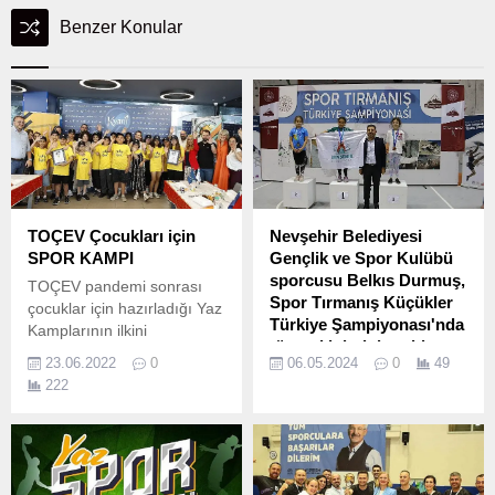
Benzer Konular
TOÇEV Çocukları için
Nevşehir Belediyesi
SPOR KAMPI
Gençlik ve Spor Kulübü
sporcusu Belkıs Durmuş,
TOÇEV pandemi sonrası
Spor Tırmanış Küçükler
çocuklar için hazırladığı Yaz
Türkiye Şampiyonası'nda
Kamplarının ilkini
tüm rakiplerini geride
İstanbul'da gerçekleştirdi.
23.06.2022
0
06.05.2024
0
49
bırakarak Türkiye
222
Şampiyonu oldu.
Hacı Bektaş Veli Üniversitesi
Tırmanış Duvarı’nda
yapılan şampiyonada,
Nevşehir Belediyesi Gençlik