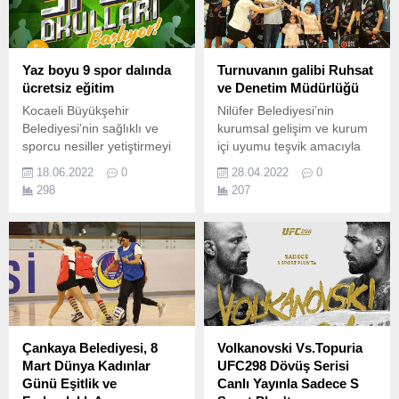
ve Spor Kulübü sporcusu
Belkıs Durmuş Türkiye
Şampiyonu oldu.
Yaz boyu 9 spor dalında
Turnuvanın galibi Ruhsat
ücretsiz eğitim
ve Denetim Müdürlüğü
Kocaeli Büyükşehir
Nilüfer Belediyesi’nin
Belediyesi’nin sağlıklı ve
kurumsal gelişim ve kurum
sporcu nesiller yetiştirmeyi
içi uyumu teşvik amacıyla
hedefleyen Ücretsiz Spor
düzenlediği birimler arası
18.06.2022
0
28.04.2022
0
Okulları yaz döneminde de
voleybol turnuvasında
298
207
hizmet verecek.
kazanan Ruhsat ve Denetim
Müdürlüğü oldu.
Çankaya Belediyesi, 8
Volkanovski Vs.Topuria
Mart Dünya Kadınlar
UFC298 Dövüş Serisi
Günü Eşitlik ve
Canlı Yayınla Sadece S