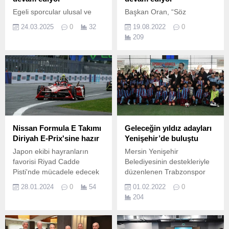
Egeli sporcular ulusal ve
Başkan Oran, “Söz
uluslararası turnuvalarda
verdiğimiz gibi Uluslararası
24.03.2025
0
32
19.08.2022
0
başarılar kazanmaya
surf yarışlarını Alaçatı’ya
209
devam ediyor Ege
geri getirdik!” Çeşme
Üniversitesi 70 yıllık
Belediyesi ev sahipliğinde
geçmişiyle sadece bilim
14-21 Ağustos tarihleri
alanında değil sporda da
arasında gerçekleştirilen
başarılı bireyleri Türk
MEDİCANA 2022 IFCA,
sporuna kazandırmaya
JYM Slalom Dünya
devam ediyor.
Şampiyonası büyük bir
coşkuyla başladı.
Nissan Formula E Takımı
Geleceğin yıldız adayları
Diriyah E-Prix'sine hazır
Yenişehir’de buluştu
Japon ekibi hayranların
Mersin Yenişehir
favorisi Riyad Cadde
Belediyesinin destekleriyle
Pisti'nde mücadele edecek
düzenlenen Trabzonspor
Nissan Formula E Takımı,
Futbol Okulları Mersin Kış
28.01.2024
0
54
01.02.2022
0
2023/24 ABB FIA Formula E
Kampı Futbol Turnuvası
204
Dünya Şampiyonası'nın ilk
başladı.
çift yarışına Diriyah'ta puan
hedefleyerek hazırlanıyor.