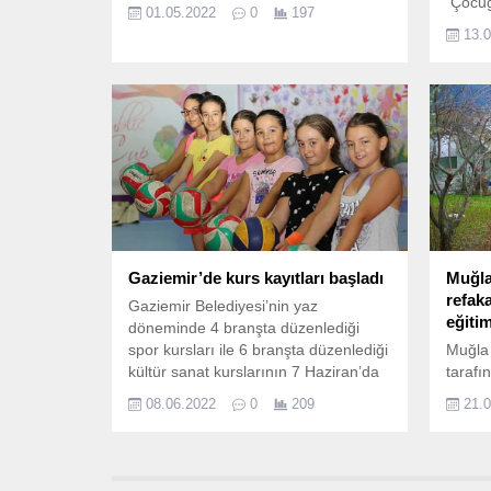
Çocuğ
01.05.2022
0
197
GVO D
13.
Gaziemir’de kurs kayıtları başladı
Muğla
refak
Gaziemir Belediyesi’nin yaz
eğiti
döneminde 4 branşta düzenlediği
spor kursları ile 6 branşta düzenlediği
Muğla 
kültür sanat kurslarının 7 Haziran’da
tarafı
başlayan kayıtları 17 Haziran’da sona
kapsa
08.06.2022
0
209
21.
erecek.
hastal
hekim 
uygula