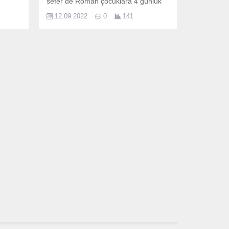
sefer de Roman çocuklara 4 günlük
eğitim verdi.
12.09.2022
0
141