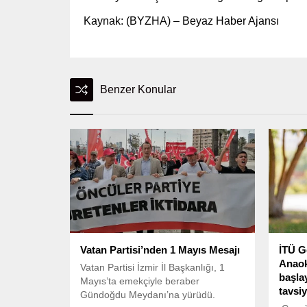
Kaynak: (BYZHA) – Beyaz Haber Ajansı
Benzer Konular
Vatan Partisi’nden 1 Mayıs Mesajı
İTÜ G
Anaok
Vatan Partisi İzmir İl Başkanlığı, 1
başla
Mayıs’ta emekçiyle beraber
tavsiy
Gündoğdu Meydanı’na yürüdü.