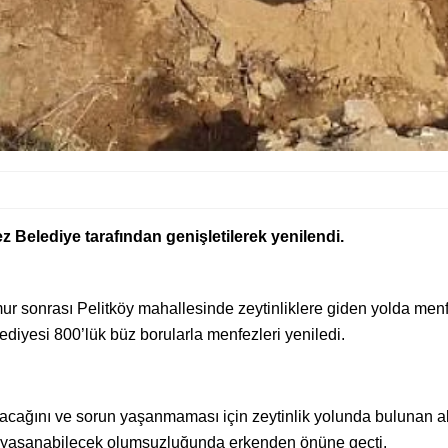
 Belediye tarafından genişletilerek yenilendi.
ur sonrası Pelitköy mahallesinde zeytinliklere giden yolda me
ediyesi 800’lük büz borularla menfezleri yeniledi.
 olacağını ve sorun yaşanmaması için zeytinlik yolunda bulunan a
er yaşanabilecek olumsuzluğunda erkenden önüne geçti.