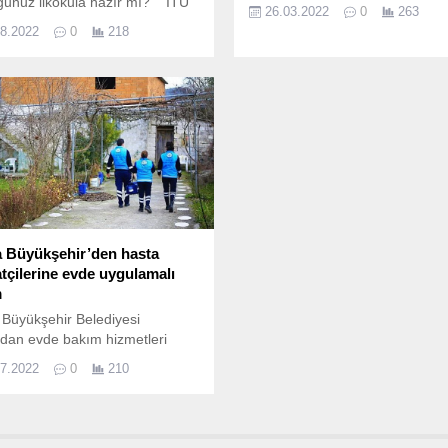
unuz ilkokula hazır mı? İTÜ
26.03.2022
0
263
r.
08.2022
0
218
 Büyükşehir’den hasta
atçilerine evde uygulamalı
m
Büyükşehir Belediyesi
ndan evde bakım hizmetleri
mında yatağa bağımlı
07.2022
0
210
arın refakatçilerine uzman
ve hemşire tarafından
malı eğitim verilecek.