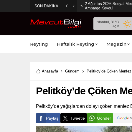
2 Ağustos 2026 Sosyal Med
SON DAKİKA
Ambargo Koydu!
İstanbul,
31
°C
Açık
Reyting
Haftalık Reyting
Magazin
Anasayfa
Gündem
Pelitköy’de Çöken Menfez 
Pelitköy’de Çöken Me
Pelitköy’de yağışlardan dolayı çöken menfez Be
Paylaş
Tweetle
Gönder