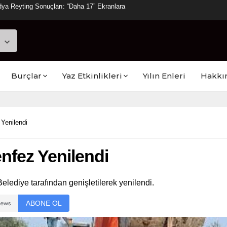
ya Reyting Sonuçları: “Daha 17” Ekranlara
Burçlar
Yaz Etkinlikleri
Yılın Enleri
Hakkı
Yenilendi
nfez Yenilendi
lediye tarafından genişletilerek yenilendi.
ABONE OL