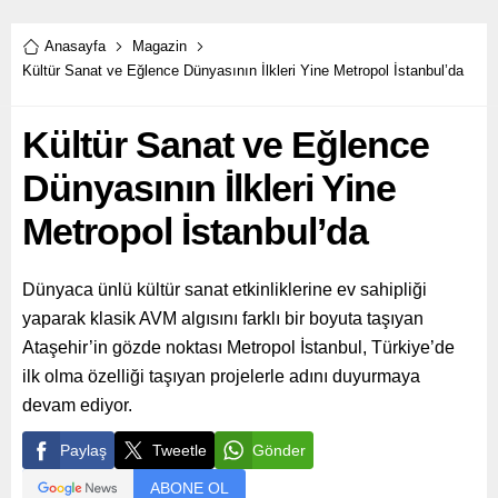
prodüktörlerden Türkiye'de
bir proje yapmak için davet
almıştı.
Anasayfa
Magazin
Kültür Sanat ve Eğlence Dünyasının İlkleri Yine Metropol İstanbul’da
Kültür Sanat ve Eğlence
Dünyasının İlkleri Yine
Metropol İstanbul’da
Dünyaca ünlü kültür sanat etkinliklerine ev sahipliği
yaparak klasik AVM algısını farklı bir boyuta taşıyan
Ataşehir’in gözde noktası Metropol İstanbul, Türkiye’de
ilk olma özelliği taşıyan projelerle adını duyurmaya
devam ediyor.
Paylaş
Tweetle
Gönder
ABONE OL