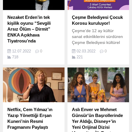
Nezaket Erden’in tek
Çeşme Belediyesi Çocuk
kişilik oyunu “Sevgili
Korosu kuruluyor!
Arsız Ölüm – Dirmit”
Çeşme’de 12 ay kültür
ENKA Açıkhava
sanat etkinliklerini sürdüren
Tiyatrosu’nda
Çeşme Belediyesi kültürel
ENKA Sanat’ın yaz sezonu
etkinliklerine bir yenisini
12.07.2022
0
02.03.2022
0
etkinlikleri arasındaki ilk
ekledi.
718
221
tiyatro gösterimi 18 Temmuz
Pazartesi akşamı, Tiyatro
Hemhal’in Latife Tekin’in
romanından sahneye
uyarladığı, Nezaket Erden’in
tek kişilik sahnelediği bol
ödüllü tiyatro oyunu “Sevgili
Arsız Ölüm- Dirmit”.
Netflix, Cem Yılmaz’ın
Aslı Enver ve Mehmet
Yazıp Yönettiği Erşan
Günsür'ün Başrollerinde
Kuneri’nin Resmi
Yer Aldığı, Disney+'in
Fragmanını Paylaştı
Yeni Orijinal Dizisi