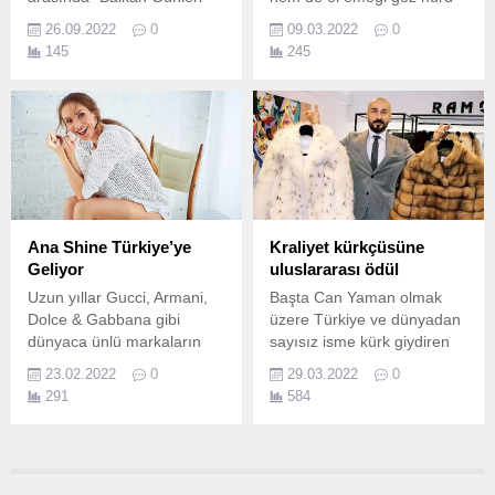
temasıyla Çeşme Belediyesi
ürünlerini satarak, bu
26.09.2022
0
09.03.2022
0
tarafından hayat bulan
anlamlı günde büyük keyif
145
245
Uluslararası Çeşme
yaşadı… Çukurova
Festivali binlerce kişiyi
Belediyesi’nin 5 Mart
ağırladı.
tarihinden bu yana, çeşitli
etkinliklerle andığı 8 Mart
Dünya Emekçi Kadınlar
Günü coşkusu, Toros
Mahallesi’ndeki Adana
Lezzetleri Çarşısı’nda da
yüksek katılımla devam etti.
Ana Shine Türkiye’ye
Kraliyet kürkçüsüne
Geliyor
uluslararası ödül
Uzun yıllar Gucci, Armani,
Başta Can Yaman olmak
Dolce & Gabbana gibi
üzere Türkiye ve dünyadan
dünyaca ünlü markaların
sayısız isme kürk giydiren
modelliğini yapıp, "En büyük
Sefa Ramazan Öztürk,
23.02.2022
0
29.03.2022
0
hayalim" dediği müzik
markası Ramonder'le
291
584
kariyeri üzerinde
kraliyet ailelerinden,
yoğunlaşan güzel şarkıcı
dünyanın en seçkin
Ana Shine, geçtiğimiz
isimlerine kürk dikiyor
aylarda Türk
olmanın gururunu yaşıyor.