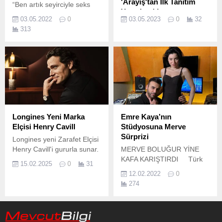
'Arayış'tan İlk Tanıtım
“Ben artık seyirciyle seks
Yayınlandı!
yapmak değil, aşk yaşamak
03.05.2022
0
03.05.2023
0
32
istiyorum.
Disney+ orijinal yerli
313
dizileriyle çok konuşulmaya
devam ederken oyuncu
kadrosu ve farklı hikayesiyle
şimdiden dikkatleri üzerine
çeken yeni dizisi Arayış’tan
ilk tanıtım yayınlandı.
Longines Yeni Marka
Emre Kaya’nın
Elçisi Henry Cavill
Stüdyosuna Merve
Sürprizi
Longines yeni Zarafet Elçisi
Henry Cavill'i gururla sunar.
MERVE BOLUĞUR YİNE
KAFA KARIŞTIRDI Türk
15.02.2025
0
31
pop müziğinin ünlü ismi
12.02.2022
0
Emre Kaya ile aşk yaşadığı
274
iddiaları ile gündeme gelen
ancak, ‘Aşk yok iş var” diye
açıklama yapan oyuncu
Merve Boluğur, yine kafa