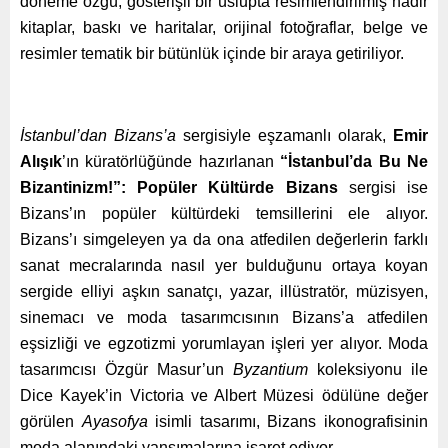
döneme özgü, gösterişli bir üslupta resimlendirilmiş nadir
kitaplar, baskı ve haritalar, orijinal fotoğraflar, belge ve
resimler tematik bir bütünlük içinde bir araya getiriliyor.
İstanbul’dan Bizans’a
sergisiyle eşzamanlı olarak,
Emir
Alışık
’ın küratörlüğünde hazırlanan
“İstanbul’da Bu Ne
Bizantinizm!”: Popüler Kültürde Bizans
sergisi ise
Bizans’ın popüler kültürdeki temsillerini ele alıyor.
Bizans’ı simgeleyen ya da ona atfedilen değerlerin farklı
sanat mecralarında nasıl yer bulduğunu ortaya koyan
sergide elliyi aşkın sanatçı, yazar, illüstratör, müzisyen,
sinemacı ve moda tasarımcısının Bizans’a atfedilen
eşsizliği ve egzotizmi yorumlayan işleri yer alıyor. Moda
tasarımcısı Özgür Masur’un
Byzantium
koleksiyonu ile
Dice Kayek’in Victoria ve Albert Müzesi ödülüne değer
görülen
Ayasofya
isimli tasarımı, Bizans ikonografisinin
moda alanındaki yansımalarına işaret ediyor.