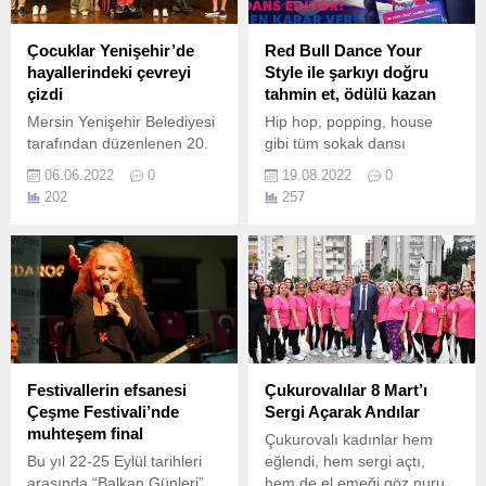
Çocuklar Yenişehir’de
Red Bull Dance Your
hayallerindeki çevreyi
Style ile şarkıyı doğru
çizdi
tahmin et, ödülü kazan
Mersin Yenişehir Belediyesi
Hip hop, popping, house
tarafından düzenlenen 20.
gibi tüm sokak dansı
türlerini bünyesinde
06.06.2022
0
19.08.2022
0
barındıran dans yarışması
202
257
Red Bull Dance Your Style
Türkiye Finali, Antalya,
İstanbul ve İzmir’deki
elemeler sonrasında 10
Eylül’de Ankara’da
gerçekleştirilecek.
Festivallerin efsanesi
Çukurovalılar 8 Mart’ı
Çeşme Festivali’nde
Sergi Açarak Andılar
muhteşem final
Çukurovalı kadınlar hem
Bu yıl 22-25 Eylül tarihleri
eğlendi, hem sergi açtı,
arasında “Balkan Günleri”
hem de el emeği göz nuru