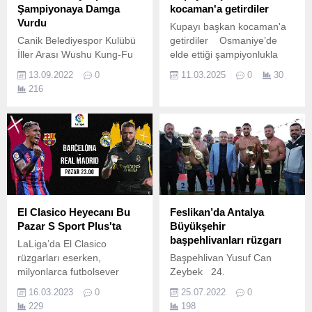
Şampiyonaya Damga
kocaman'a getirdiler
Vurdu
Kupayı başkan kocaman'a
Canik Belediyespor Kulübü
getirdiler Osmaniye’de
İller Arası Wushu Kung-Fu
elde ettiği şampiyonlukla
Şampiyonası’nda 13 altın ve
büyük bir başarıya imza
13.09.2022
0
11.03.2025
0
30
3 gümüş madalyanın sahibi
atan Kartepe Belediyespor
216
oldu.
Hokey Takımı, kazandıkları
kupayı Kartepe Belediye
Başkanı Av.
El Clasico Heyecanı Bu
Feslikan’da Antalya
Pazar S Sport Plus'ta
Büyükşehir
başpehlivanları rüzgarı
LaLiga’da El Clasico
rüzgarları eserken,
Başpehlivan Yusuf Can
milyonlarca futbolsever
Zeybek 24.
futbol efsanesi El Clasico
16.03.2023
0
25.07.2022
0
için geri sayıma başladı.
229
198