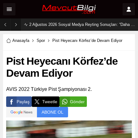
2 Ağustos 2026 Sosyal Medya Reyting Sonuçları: “Daha 17” Ekranlara Ambargo Koydu!
Anasayfa
Spor
Pist Heyecanı Körfez’de Devam Ediyor
Pist Heyecanı Körfez’de
Devam Ediyor
AVIS 2022 Türkiye Pist Şampiyonası 2.
Paylaş
Tweetle
Gönder
ABONE OL