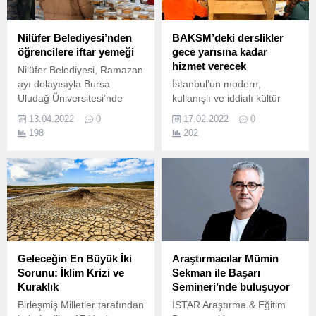
Nilüfer Belediyesi’nden
BAKSM’deki derslikler
öğrencilere iftar yemeği
gece yarısına kadar
hizmet verecek
Nilüfer Belediyesi, Ramazan
ayı dolayısıyla Bursa
İstanbul’un modern,
Uludağ Üniversitesi’nde
kullanışlı ve iddialı kültür
eğitim gören öğrencilere
sanat merkezlerinden biri
13.04.2022
0
17.02.2022
0
iftar yemeği ikram ediyor.
haline gelen Beylikdüzü
198
202
Atatürk Kültür ve Sanat
Merkezi’nde bulunan
kütüphane ve dersliklerde
çalışma saatleri yeniden
düzenlendi.
Geleceğin En Büyük İki
Araştırmacılar Mümin
Sorunu: İklim Krizi ve
Sekman ile Başarı
Kuraklık
Semineri’nde buluşuyor
Birleşmiş Milletler tarafından
İSTAR Araştırma & Eğitim