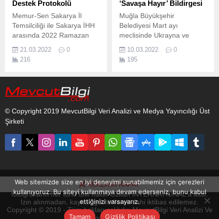
Destek Protokolü
‘Savaşa Hayır’ Bildirgesi
Memur-Sen Sakarya İl
Muğla Büyükşehir
Temsilciliği ile Sakarya İHH
Belediyesi Mart ayı
arasında 2022 Ramazan
meclisinde Ukrayna ve
çalışmaları kapsamında
Rusya arasında yaşanan
21.03.2022
0
10.03.2022
0
işbirliği protokolü imzalandı.
savaş nedeniyle bildirge
216
195
okundu.
© Copyright 2019 MevcutBilgi Veri Analizi ve Medya Yayıncılığı Üst
Şirketi
Web sitemizde size en iyi deneyimi sunabilmemiz için çerezleri
REKLAMI KAPAT
www.mevcutbilgi.com internet sitesinde yayınlanan yazı, haber ve
kullanıyoruz. Bu siteyi kullanmaya devam ederseniz, bunu kabul
fotoğrafların her türlü telif hakkı Ozkan INTERNATIONAL'a aittir.
ettiğinizi varsayarız.
İzin alınmadan, kaynak gösterilerek dahi iktibas edilemez.
Copyright © 2019 - Tüm hakları saklıdır. MevcutBilgi Veri Analizi Ve
Tamam
Gizlilik Politikası
Medya Yayıncılığı Üst Şirketi