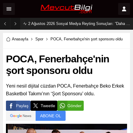
2 Ağustos 2026 Sosyal Medya Reyting Sonuçları: “Daha 17” Ekranlara Ambargo Koydu!
Anasayfa
Spor
POCA, Fenerbahçe'nin şort sponsoru oldu
POCA, Fenerbahçe'nin
şort sponsoru oldu
Yeni nesil dijital cüzdan POCA, Fenerbahçe Beko Erkek
Basketbol Takımı’nın ‘Şort Sponsoru’ oldu.
Paylaş
Tweetle
Gönder
ABONE OL