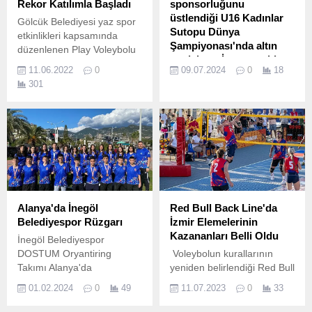
Rekor Katılımla Başladı
sponsorluğunu
üstlendiği U16 Kadınlar
Gölcük Belediyesi yaz spor
Sutopu Dünya
etkinlikleri kapsamında
Şampiyonası'nda altın
düzenlenen Play Voleybolu
madalyayı İspanya aldı
Turnuvası, bu yıl rekor
11.06.2022
0
09.07.2024
0
18
katılımla başladı.
22 ülkenin milli takımlarının
301
mücadele ettiği turnuvanın
şampiyonu ise İspanya
oldu.
Alanya'da İnegöl
Red Bull Back Line'da
Belediyespor Rüzgarı
İzmir Elemelerinin
Kazananları Belli Oldu
İnegöl Belediyespor
DOSTUM Oryantiring
Voleybolun kurallarının
Takımı Alanya'da
yeniden belirlendiği Red Bull
gerçekleştirilen yarışlarda
Back Line’da İzmir elemeleri
01.02.2024
0
49
11.07.2023
0
33
yine farkını ortaya koyarak
32 takımın katılımıyla
Türkiye başarısı elde etti.
gerçekleşti.