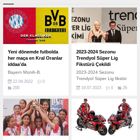
Yeni dönemde futbolda
2023-2024 Sezonu
her maça en Kral Oranlar
Trendyol Süper Lig
iddaa’da
Fikstürü Çekildi
Bayern Münih-B.
2023-2024 Sezonu
Trendyol Süper Lig fikstür
22.04.2022
0
çekimi bu akşam TFF
200
19.07.2023
0
26
Hasan Doğan Milli Takımlar
Kamp ve Eğitim
Tesisleri’nde çeşitli
etkinlikler ve sanat
dünyasının katılımıyla
gerçekleştirildi.