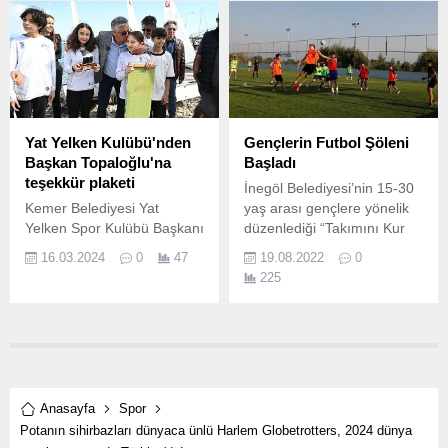
Yat Yelken Kulübü'nden
Gençlerin Futbol Şöleni
Başkan Topaloğlu'na
Başladı
teşekkür plaketi
İnegöl Belediyesi’nin 15-30
Kemer Belediyesi Yat
yaş arası gençlere yönelik
Yelken Spor Kulübü Başkanı
düzenlediği “Takımını Kur
Orhan Yeşilli, kulüp
Gel Futbol Turnuvası”
16.03.2024
0
47
19.08.2022
0
öğrencileri ile ağırladıkları
başladı.
225
Kemer Belediye Başkanı
Necati Topaloğlu’na, kulübe,
spora ve eğitime yaptıkları
katkılar nedeni ile teşekkür
plaketi verdi.
Anasayfa
Spor
Potanın sihirbazları dünyaca ünlü Harlem Globetrotters, 2024 dünya