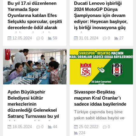
Bu yıl 17.si düzenlenen
Ducati Lenovo işbirliği
Yarımada Spor
2024 MotoGP Dünya
Oyunlarına katılan Efes
Şampiyonası için devam
Selçuklu sporcular, çeşitli
ediyor: Heyecan başlıyor,
derecelerde ödül alarak
iş birliği inovasyona güç
madalya ve kupalarla
veriyor
12.05.2024
0
59
31.01.2024
0
27
ilçeye döndüler.
Bir MotoGP sezonu daha
Efes Selçuk Belediyesi'nin
başlamak üzere ve Ducati
desteği ile gerçekleştirilen
Lenovo Takımı rakiplerine
turnuvada elde ettikleri
meydan okumaya
ödüllerle kente dönen
hazırlanıyor.
sporcular, Efes Selçuk'u
başarıyla temsil ettiler.
Aydın Büyükşehir
Sivasspor-Beşiktaş
Belediyesi kültür
maçının Kral Oranlar’ı
merkezlerinin
sadece iddaa bayilerinde
düzenlediği Geleneksel
Türkiye çapında beş bine
Satranç Turnuvası bu yıl
yakın sabit iddaa bayisi ve
da heyecan dolu anlara
iddaa'a özel, daha yüksek
18.05.2024
0
44
25.02.2022
0
sahne oldu
oranların olduğu
224