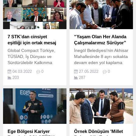
imzaladı.
Programı’na (YEDEP) 5
milyonluk bir bütçe ile
destek veren Kocaeli
Büyükşehir Belediyesi,
projeyle ilgili bilgilendirme
toplantılarını tamamlayarak
7 STK’dan cinsiyet
“Yaşam Olan Her Alanda
1...
eşitliği için ortak mesaj
Çalışmalarımız Sürüyor”
Global Compact Türkiye,
İnegöl Belediyesi’nin Akhisar
TÜSİAD, İş Dünyası ve
Mahallesinde 8 ayrı sokakta
Sürdürülebilir Kalkınma
devam eden yol kaplama
Derneği (SKD Türkiye),
çalışmalarını yerinde
04.03.2022
0
27.05.2022
0
TÜRKONFED, KAGİDER,
inceleyen Belediye Başkanı
203
287
Yönetim Kurulunda Kadın
Alper Taban, “İnegöl hızlı
Derneği ve 30 Kulübü iş
büyüyen bir şehir.
birliği ile “Toplumsal Cinsiyet
Eşitliği, Hemen Şimdi!”
etkinliği gerçekleşti.
Ege Bölgesi Kariyer
Örnek Dönüşüm ‘Millet