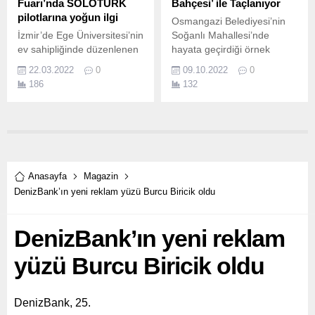
Fuarı’nda SOLOTÜRK
Bahçesi’ ile Taçlanıyor
pilotlarına yoğun ilgi
Osmangazi Belediyesi’nin
İzmir’de Ege Üniversitesi’nin
Soğanlı Mahallesi’nde
ev sahipliğinde düzenlenen
hayata geçirdiği örnek
Ege Bölgesi Kariyer
kentsel dönüşüm, 100 bin
22.03.2022
0
09.10.2022
0
Fuarı'na katılan
metrekarelik alanda inşa
186
132
SOLOTÜRK pilotları yoğun
edilen ‘Soğanlı Millet
ilgi gördü.
Bahçesi’ ile taçlanıyor.
Anasayfa
Magazin
DenizBank’ın yeni reklam yüzü Burcu Biricik oldu
DenizBank’ın yeni reklam
yüzü Burcu Biricik oldu
DenizBank, 25.