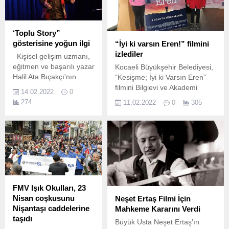
‘Toplu Story”
gösterisine yoğun ilgi
“İyi ki varsın Eren!” filmini
izlediler
Kişisel gelişim uzmanı,
eğitmen ve başarılı yazar
Kocaeli Büyükşehir Belediyesi,
Halil Ata Bıçakçı'nın
“Kesişme; İyi ki Varsın Eren”
hayatlarında mucizevi
filmini Bilgievi ve Akademi
14.02.2022
0
dönüşüm ve değişimler
Lise öğrencileriyle buluşturdu
274
11.02.2022
0
305
yaşayan danışanlarından
Kocaeli Büyükşehir Belediyesi
ilham alarak hazırladığı
Gençlik ve Spor Hizmetleri
"Toplu Story" gösterisinin
Dairesi Başkanlığı Gençlik
turnesi başladı.
Eğitimi Şube Müdürlüğü
Bilgievi ve Akademi
Lise öğretmenleri ile öğrencileri
“Kesişme; İyi ki Varsın Eren”
adlı filmi, birlikte izleme imkânı
FMV Işık Okulları, 23
buldu.
Nisan coşkusunu
Neşet Ertaş Filmi İçin
Nişantaşı caddelerine
Mahkeme Kararını Verdi
taşıdı
Büyük Usta Neşet Ertaş’ın