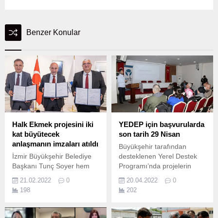
Benzer Konular
Halk Ekmek projesini iki
YEDEP için başvurularda
kat büyütecek
son tarih 29 Nisan
anlaşmanın imzaları atıldı
Büyükşehir tarafından
İzmir Büyükşehir Belediye
desteklenen Yerel Destek
Başkanı Tunç Soyer hem
Programı’nda projelerin
İzmirliye ucuz ve sağlıklı
başvurusu için son tarih 29
21.02.2022
0
20.04.2022
0
ekmek ulaştırmak hem de
Nisan Kocaeli Kent
198
202
fırıncılara destek olmak
Konseyi’nin Sivil Toplum
amacıyla İzmir Fırıncılar
Kuruluşlarına yönelik
Esnaf Odası ile protokol
hazırladığı Yerel Destek