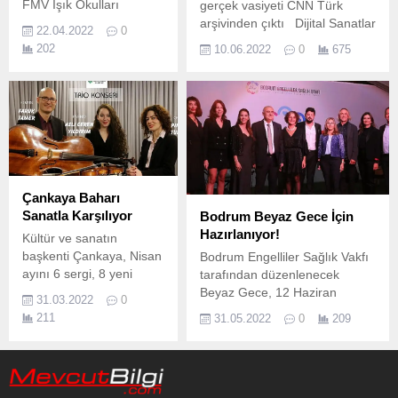
FMV Işık Okulları
gerçek vasiyeti CNN Türk
öğrencileri, 23 Nisan
arşivinden çıktı Dijital Sanatlar
22.04.2022
0
Ulusal Egemenlik ve
Yapımevi, büyük usta Neşet
202
10.06.2022
0
675
Çocuk Bayramı’nın
Ertaş’ın hayatını konu alan,
coşkusunu 22 Nisan’da
yazar Prof.
Nişantaşı’nda
gerçekleştirdikleri bir
bando yürüyüşüyle
kutladı.
Çankaya Baharı
Sanatla Karşılıyor
Bodrum Beyaz Gece İçin
Hazırlanıyor!
Kültür ve sanatın
başkenti Çankaya, Nisan
Bodrum Engelliler Sağlık Vakfı
ayını 6 sergi, 8 yeni
tarafından düzenlenecek
tiyatro oyunu, konser ve
Beyaz Gece, 12 Haziran
31.03.2022
0
söyleşilerle karşılıyor.
akşamı, Mandalin Yalıkavak’da
211
31.05.2022
0
209
gerçekleşecek.