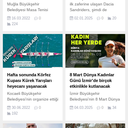
Muğla Büyükşehir
ilk zaferine ulaşan Dacia
Belediyesi Masa Tenisi
Sandriders, şimdi de
sporcuları Kırşehir’de
motorsporlarının en büyük
16.03.2022
0
02.01.2025
0
20
düzenlenen Yıldızlar takım
macerası niteliğinde olan
224
ve ferdi Türkiye
zorlu Dakar Rallisi
Şampiyonasına katıldı.
mücadelesine kilitlendi.
Hafta sonunda Körfez
8 Mart Dünya Kadınlar
Kupası Kürek Yarışları
Günü İzmir'de birçok
heyecanı yaşanacak
etkinlikle kutlanacak
Kocaeli Büyükşehir
İzmir Büyükşehir
Belediyesi’nin organize ettiği
Belediyesi’nin 8 Mart Dünya
Körfez Kupası Kürek
Emekçi Kadınlar Günü
30.06.2022
0
04.03.2025
0
34
Yarışları, hafta sonunda
kapsamında “Kadın Her
192
İzmit Körfezi’nin Sekapark
Yerde” sloganı ile 4- 12
Uçurtma Tepesi, sahilinde
Mart tarihlerinde
yapılacak Kocaeli
düzenleyeceği etkinlikler