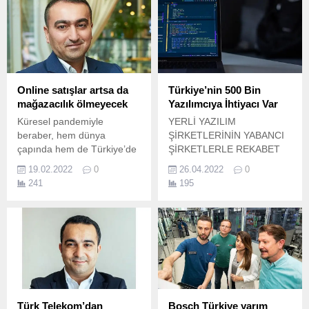
Online satışlar artsa da
Türkiye’nin 500 Bin
mağazacılık ölmeyecek
Yazılımcıya İhtiyacı Var
Küresel pandemiyle
YERLİ YAZILIM
beraber, hem dünya
ŞİRKETLERİNİN YABANCI
çapında hem de Türkiye’de
ŞİRKETLERLE REKABET
büyüyen e-ticaret pazarının
ETMESİ İÇİN
19.02.2022
0
26.04.2022
0
bu ivmesini sürdüreceğini
REGÜLASYONLARIN
241
195
söyleyen Mcdodo Türkiye
YAPILMASI GEREKİYOR
Genel Müdürü Mehmet
Dünya çapında 600 milyar
Uçurum, “Online alışveriş
dolar pazar hacmine ulaşan
pazarı, farklı katmanlarda
yazılım sektörünün
ivmelenerek gelişmeye
Türkiye’deki pazar payı 30
devam edecek.
milyar dolara yaklaştı.
Türk Telekom’dan
Bosch Türkiye yarım