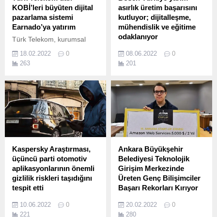
KOBİ’leri büyüten dijital
asırlık üretim başarısını
pazarlama sistemi
kutluyor; dijitalleşme,
Earnado’ya yatırım
mühendislik ve eğitime
odaklanıyor
Türk Telekom, kurumsal
girişim sermayesi şirketi TT
Bosch Türkiye, 2021 yılında
18.02.2022
0
08.06.2022
0
Ventures ile dijital
toplam net satış
263
201
pazarlama karar destek
gelirini yüzde 47 artışla 38.
sistemi Earnado’ya yatırım
yaptı.
Kaspersky Araştırması,
Ankara Büyükşehir
üçüncü parti otomotiv
Belediyesi Teknolojik
aplikasyonlarının önemli
Girişim Merkezinde
gizlilik riskleri taşıdığını
Üreten Genç Bilişimciler
tespit etti
Başarı Rekorları Kırıyor
Bağlantılı araçlara yönelik
Ankara Büyükşehir
10.06.2022
0
20.02.2022
0
mobil uygulamalar,
Belediyesi, Başkent’te bilim
221
280