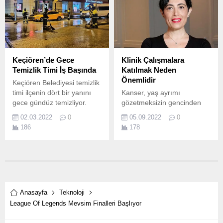
yüzüyle başlayacak.
Keçiören’de Gece
Klinik Çalışmalara
Temizlik Timi İş Başında
Katılmak Neden
Önemlidir
Keçiören Belediyesi temizlik
timi ilçenin dört bir yanını
Kanser, yaş ayrımı
gece gündüz temizliyor.
gözetmeksizin gencinden
yaşlısına tüm insanları
02.03.2022
0
05.09.2022
0
hedef alan, dünya çapında
186
178
en yaygın hastalıklardan
biridir.
Anasayfa
Teknoloji
League Of Legends Mevsim Finalleri Başlıyor