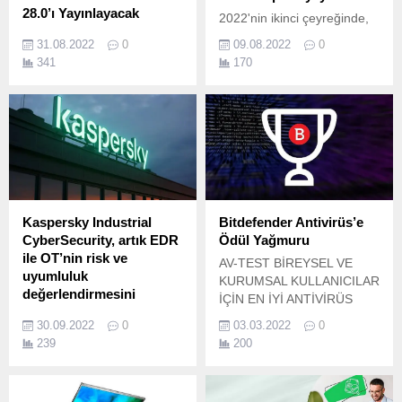
28.0’ı Yayınlayacak
2022'nin ikinci çeyreğinde,
WATCHHOLLIE, NVIDIA
akıllı saldırılarda ve Dağıtık
31.08.2022
0
09.08.2022
0
GeForce RTX GPU
Hizmet Reddi (DDoS)
341
170
tarafından desteklenen
saldırılarında yeni bir
canlı yayın akışlarıyla ilgili
düzeye ulaşıldı.
sırlarını paylaşıyor.
Kaspersky Industrial
Bitdefender Antivirüs’e
CyberSecurity, artık EDR
Ödül Yağmuru
ile OT’nin risk ve
AV-TEST BİREYSEL VE
uyumluluk
KURUMSAL KULLANICILAR
değerlendirmesini
İÇİN EN İYİ ANTİVİRÜS
sunuyor
YAZILIMLARINI AÇIKLADI
30.09.2022
0
03.03.2022
0
Kaspersky Industrial
HEM BİREYSEL HEM DE
239
200
CyberSecurity'deki yeni
KURUMSAL KULLANICILAR
EDR işleviyle müşteriler
İÇİN EN İYİ ANTİVİRÜS
artık operasyonel teknoloji
KORUMASI: