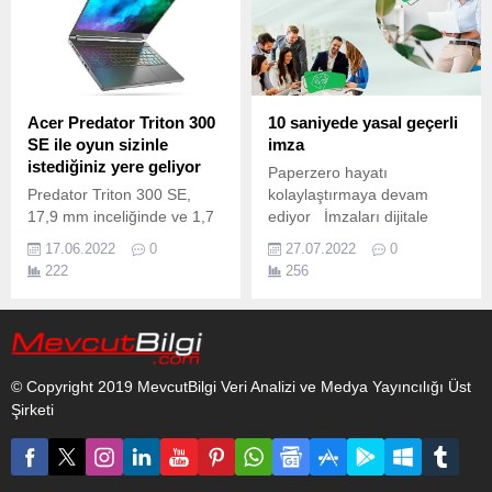
(OT) güvenlik olayları
BITDEFENDER
hakkında anında görünürlük
BITDEFENDER
elde edebilecekler ve
ANTİVİRÜS’E ÖDÜL
müdahale eylemlerini
YAĞMURU ...
çalıştırabilecekler.
Acer Predator Triton 300
10 saniyede yasal geçerli
SE ile oyun sizinle
imza
istediğiniz yere geliyor
Paperzero hayatı
Predator Triton 300 SE,
kolaylaştırmaya devam
17,9 mm inceliğinde ve 1,7
ediyor İmzaları dijitale
kg hafifliğindeki tamamen
taşıyan Paperzero, yeni
17.06.2022
0
27.07.2022
0
metal kasasına en yeni
özellikleriyle kurum ve
222
256
donanımları sığdırarak
bireylerin hayatını
nerede olunursa olunsun,
kolaylaştırmaya devam
hızlı ve gecikmesiz çevrimiçi
ediyor.
oyun deneyimini
garantiliyor.
© Copyright 2019 MevcutBilgi Veri Analizi ve Medya Yayıncılığı Üst
Şirketi