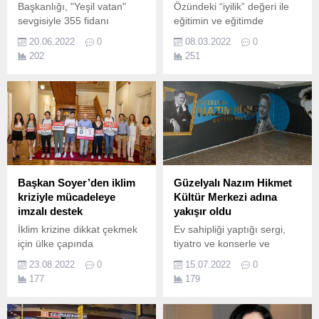
Başkanlığı, "Yeşil vatan"
Özündeki “iyilik” değeri ile
sevgisiyle 355 fidanı
eğitimin ve eğitimde
toprakla buluşturdu.
yaratıcılığın en büyük
20.06.2022
0
08.03.2022
0
destekçisi olan Adel
202
251
Kalemcilik, kadınların iş
hayatında aktif rol
üstlenmelerine destek
olurken kadın çalışan
oranıyla da öne çıkıyor.
Başkan Soyer’den iklim
Güzelyalı Nazım Hikmet
kriziyle mücadeleye
Kültür Merkezi adına
imzalı destek
yakışır oldu
İklim krizine dikkat çekmek
Ev sahipliği yaptığı sergi,
için ülke çapında
tiyatro ve konserle ve
çalışmalarını sürdüren
bünyesinde açılan kurslarla
23.08.2022
0
15.07.2022
0
Genç İklim aktivistleri İzmir
sanatı hayatın içine katan
177
179
Büyükşehir Belediye
Konak Belediyesi Güzelyalı
Başkanı Tunç Soyer’i
Nazım Hikmet Kültür
ziyaret etti.
Merkezi, yeni sezona yeni