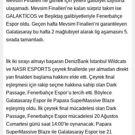
Mevsim Finalleri’ne gitmek için yeterli galibiyet sayısına
ulaşamadı. Mevsim Finalleri’ne kalan sürpriz takım ise
GALAKTİCOS ve Beşiktaş galibiyetleriyle Fenerbahçe
Espor oldu. Geçen hafta Mevsim Finalleri’ni garantileyen
Galatasaray bu hafta 2 mağlubiyet alarak lig aşamasını 5.
sırada tamamladı.
İlk iki sırayı almayı başaran DenizBank İstanbul Wildcats
ve NASR ESPORTS çeyrek finallerde yer almadan direkt
yarı finalden başlama hakkını elde etti. Çeyrek final
eşleşmesi için rakip seçme hakkına sahip olan Dark
Passage, Fenerbahçe Espor’u tercih etti. Böylece
Galatasaray Espor ile Papara SuperMassive Blaze
eşleşmiş oldu. İlk çeyrek final mücadelesi olan Dark
Passage, Fenerbahçe Espor mücadelesi 20 Ağustos
Cumartesi günü saat 14:00’te oynanacak. Papara
SuperMassive Blaze ile Galatasaray Espor ise 21