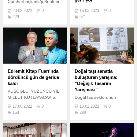
Cumhurbaşkanlığı Senfoni
Orkestrası konuk şefi Artun
Hip hop müziğinin
23.02.2022
0
16.03.2023
0
Hoinic yönetiminde, klasik
Türkiye'de de giderek
229
971
müzik devlerinin eserlerini
popülerleşmesiyle birlikte,
trompet ile seslendirmeye
bu tarz müziği üreten genç
hazırlanıyor.
yeteneklerin sayısı da
artmaya devam ediyor.
Edremit Kitap Fuarı’nda
Doğal taşı sanatla
dördüncü gün de geride
buluşturan yarışma:
kaldı
“Değişik Tasarım
Yarışması”
KUŞOĞLU: YÜZÜNCÜ YILI
MİLLET KUTLAYACAK 5.
Doğal taş sektörünün
yıldızlarını buluşturan
17.08.2022
0
18.02.2022
0
Marble İzmir, Değişik
158
298
Tasarım Yarışması’yla taşa
sanat katan yetenekleri bir
araya getirdi.