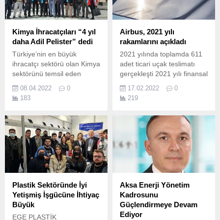
Kimya İhracatçıları “4 yıl
Airbus, 2021 yılı
daha Adil Pelister” dedi
rakamlarını açıkladı
Türkiye’nin en büyük
2021 yılında toplamda 611
ihracatçı sektörü olan Kimya
adet ticari uçak teslimatı
sektörünü temsil eden
gerçekleşti 2021 yılı finansal
İstanbul Kimyevi Maddeler
verileri, grup genelinde
08.04.2022
0
17.02.2022
0
ve Mamulleri İhracatçıları
güçlü operasyonel
183
219
Birliği'nin (İKMİB) Olağan
performansı yansıtıyor
Genel Kurulu, Haliç Kongre
Gelirler 52.
Merkezi’nde gerçekleştirildi.
Plastik Sektöründe İyi
Aksa Enerji Yönetim
Yetişmiş İşgücüne İhtiyaç
Kadrosunu
Büyük
Güçlendirmeye Devam
Ediyor
EGE PLASTİK