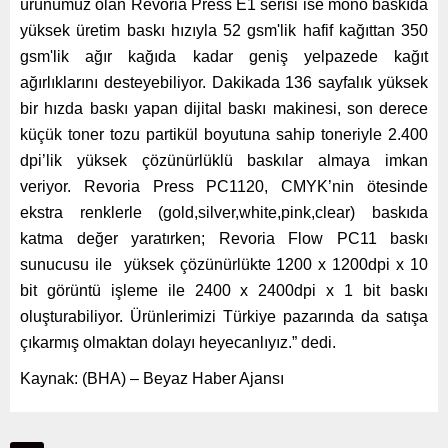
ürünümüz olan Revoria Press E1 serisi ise mono baskıda
yüksek üretim baskı hızıyla 52 gsm'lik hafif kağıttan 350
gsm'lik ağır kağıda kadar geniş yelpazede kağıt
ağırlıklarını desteyebiliyor. Dakikada 136 sayfalık yüksek
bir hızda baskı yapan dijital baskı makinesi, son derece
küçük toner tozu partikül boyutuna sahip toneriyle 2.400
dpi’lik yüksek çözünürlüklü baskılar almaya imkan
veriyor. Revoria Press PC1120, CMYK’nin ötesinde
ekstra renklerle (gold,silver,white,pink,clear) baskıda
katma değer yaratırken; Revoria Flow PC11 baskı
sunucusu ile yüksek çözünürlükte 1200 x 1200dpi x 10
bit görüntü işleme ile 2400 x 2400dpi x 1 bit baskı
oluşturabiliyor. Ürünlerimizi Türkiye pazarında da satışa
çıkarmış olmaktan dolayı heyecanlıyız.” dedi.
Kaynak: (BHA) – Beyaz Haber Ajansı