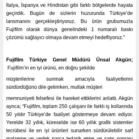
İtalya, İspanya ve Hindistan gibi farklı bölgelerde hayata
geçirdik. Bugün de sizlerin huzurunda Türkiye’de
lansmanını gerçekleştiriyoruz. Bu ürün grubumuzla
Fujifilm olarak dünya genelindeki 1 numaralı baskı
çözümü sağlayıcı olmaya devam etmeyi hedefliyoruz.”
Fujifilm Türkiye Genel Müdürü Ünsal Akgün;
Fujifilm’in
en iyi ürünü, en doğru şekilde
müşterilerine sunmak amacıyla faaliyetlerini
sürdürdüğünü dile getirirken, mutlak müşteri
memnuniyeti felsefesi ile hareket ettiklerini anlattı. Akgün
ayrıca; “Fujifilm, toplam 250 çalışanı ile farklı iş kollarında
50 yıldır Türkiye’de faaliyet göstermeye devam ediyor.
Yerelde 32 yıllık, küreselde ise 60 yıllık grafik sistemler
tecrübesi ile en iyi ürünleri sunarken sürdürülebilir sarf
malzeme ve yedek parça tedarik etme ve satış sonrası