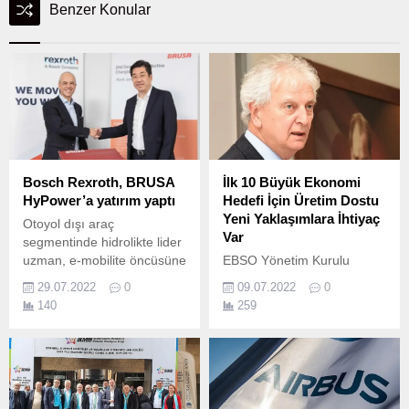
Benzer Konular
Bosch Rexroth, BRUSA
İlk 10 Büyük Ekonomi
HyPower’a yatırım yaptı
Hedefi İçin Üretim Dostu
Yeni Yaklaşımlara İhtiyaç
Otoyol dışı araç
Var
segmentinde hidrolikte lider
uzman, e-mobilite öncüsüne
EBSO Yönetim Kurulu
yatırım yapıyor; her iki taraf
Başkanı Ender Yorgancılar,
29.07.2022
0
09.07.2022
0
da mobil iş makineleri için
sanayicinin önü açıldıkça
140
259
elektrikli sürücülerin
üretimin artacağını, üretimin
geliştirilmesi ve
artmasıyla da büyümede
pazarlanması konusundaki
sürdürülebilir bir artış
iş birliğini yoğunlaştırmak
yakalanabileceğini söyledi.
istiyor.