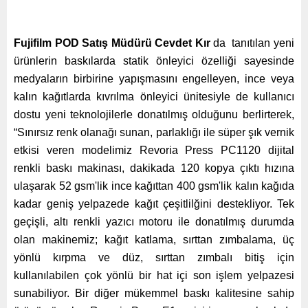
Fujifilm POD Satış Müdürü Cevdet Kır
da tanıtılan yeni
ürünlerin baskılarda statik önleyici özelliği sayesinde
medyaların birbirine yapışmasını engelleyen, ince veya
kalın kağıtlarda kıvrılma önleyici ünitesiyle de kullanıcı
dostu yeni teknolojilerle donatılmış olduğunu berlirterek,
“Sınırsız renk olanağı sunan, parlaklığı ile süper şık vernik
etkisi veren modelimiz Revoria Press PC1120 dijital
renkli baskı makinası, dakikada 120 kopya çıktı hızına
ulaşarak 52 gsm'lik ince kağıttan 400 gsm'lik kalın kağıda
kadar geniş yelpazede kağıt çeşitlilğini destekliyor. Tek
geçişli, altı renkli yazıcı motoru ile donatılmış durumda
olan makinemiz; kağıt katlama, sırttan zımbalama, üç
yönlü kırpma ve düz, sırttan zımbalı bitiş için
kullanılabilen çok yönlü bir hat içi son işlem yelpazesi
sunabiliyor. Bir diğer mükemmel baskı kalitesine sahip