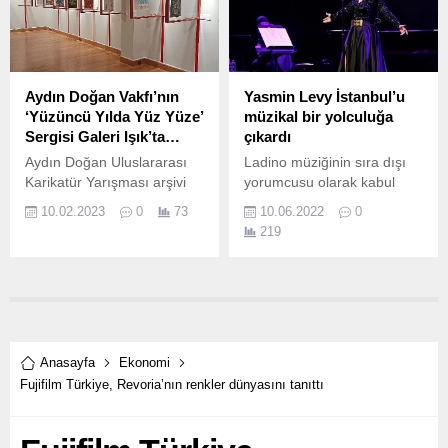
Aydın Doğan Vakfı’nın
Yasmin Levy İstanbul’u
‘Yüzüncü Yılda Yüz Yüze’
müzikal bir yolculuğa
Sergisi Galeri Işık’ta…
çıkardı
Aydın Doğan Uluslararası
Ladino müziğinin sıra dışı
Karikatür Yarışması arşivi
yorumcusu olarak kabul
Cumhuriyet’in 100.
edilen ve müzikal
10.02.2023
0
73
10.06.2022
0
yolculuğunda Türkiye’ye ait
219
ezgileri de kullanan Yasmin
Levy, Türkiye’deki
dinleyicilerine Zorlu PSM ve
Piu Entertainment
organizasyonuyla 8 Haziran
akşamı Zorlu PSM Turkcell
Sahnesi'nde konser verdi.
Anasayfa
Ekonomi
Fujifilm Türkiye, Revoria’nın renkler dünyasını tanıttı