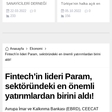
SANAYİCİLERİ DERNEĞİ
Türkiye’nin halka açık en
YÖNETİM KURULU
büyük serbest elektrik
22.03.2022
0
05.10.2022
0
BAŞKANI ŞENER GENÇER:
üreticisi Aksa Enerji, başarılı
233
156
“İYİ YETİŞMİŞ MAVİ VE
operasyonlarına birlikte
BEYAZ YAKALI İŞGÜCÜNE
imza attığı deneyimli
EN FAZLA İHTİYAÇ DUYAN
kadrosunu büyütmeye
SEKTÖRLERİN BAŞINDA
devam ediyor.
GELİYORUZ.
Anasayfa
Ekonomi
Fintech’in lideri Param, sektöründeki en önemli yatırımlardan birini
aldı!
Fintech’in lideri Param,
sektöründeki en önemli
yatırımlardan birini aldı!
Avrupa İmar ve Kalkınma Bankası (EBRD), CEECAT