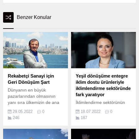
Benzer Konular
Rekabetçi Sanayi için
Yeşil dönüşüme entegre
Geri Dönüşüm Şart
iklim dostu ürünleriyle
iklimlendirme sektöründe
Dünyanın en büyük
fark yaratıyor
pazarlarından olmasının
yanı sıra ülkemizin de ana
İklimlendirme sektörünün
ihracat pazarı konumunda
inovatif öncüsü Systemair,
29.05.2022
0
18.07.2022
0
bulunan Avrupa’ya ihracatta
Yaşam Döngüsü
246
187
gerek tüketici taleplerinin
Değerlendirme metodu ile
gerek yasal düzenlemelerin
Türkiye’de kendi sektöründe
döngüsel ekonomiye uygun
ürünlerinin yaşam döngüsü