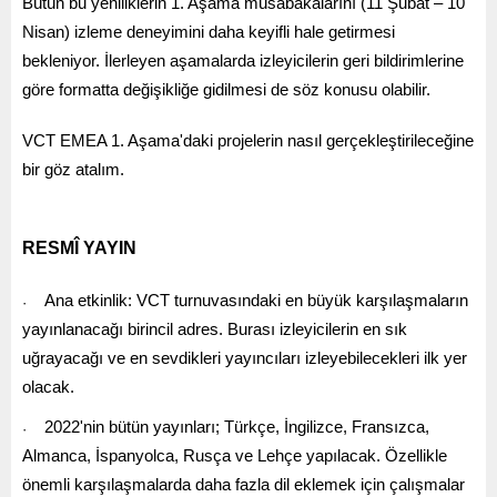
Bütün bu yeniliklerin 1. Aşama müsabakalarını (11 Şubat – 10
Nisan) izleme deneyimini daha keyifli hale getirmesi
bekleniyor. İlerleyen aşamalarda izleyicilerin geri bildirimlerine
göre formatta değişikliğe gidilmesi de söz konusu olabilir.
VCT EMEA 1. Aşama'daki projelerin nasıl gerçekleştirileceğine
bir göz atalım.
RESMÎ YAYIN
Ana etkinlik: VCT turnuvasındaki en büyük karşılaşmaların
·
yayınlanacağı birincil adres. Burası izleyicilerin en sık
uğrayacağı ve en sevdikleri yayıncıları izleyebilecekleri ilk yer
olacak.
2022'nin bütün yayınları; Türkçe, İngilizce, Fransızca,
·
Almanca, İspanyolca, Rusça ve Lehçe yapılacak. Özellikle
önemli karşılaşmalarda daha fazla dil eklemek için çalışmalar