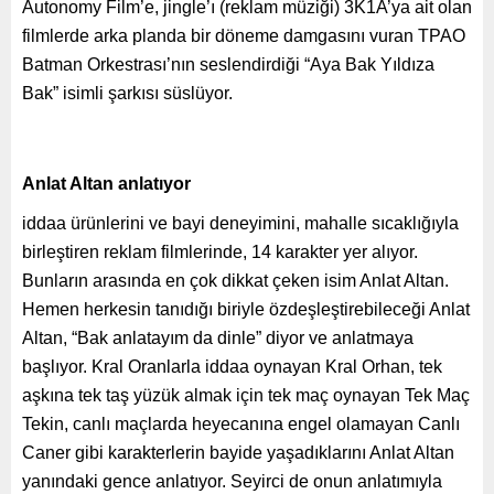
Autonomy Film’e, jingle’ı (reklam müziği) 3K1A’ya ait olan
filmlerde arka planda bir döneme damgasını vuran TPAO
Batman Orkestrası’nın seslendirdiği “Aya Bak Yıldıza
Bak” isimli şarkısı süslüyor.
Anlat Altan anlatıyor
iddaa ürünlerini ve bayi deneyimini, mahalle sıcaklığıyla
birleştiren reklam filmlerinde, 14 karakter yer alıyor.
Bunların arasında en çok dikkat çeken isim Anlat Altan.
Hemen herkesin tanıdığı biriyle özdeşleştirebileceği Anlat
Altan, “Bak anlatayım da dinle” diyor ve anlatmaya
başlıyor. Kral Oranlarla iddaa oynayan Kral Orhan, tek
aşkına tek taş yüzük almak için tek maç oynayan Tek Maç
Tekin, canlı maçlarda heyecanına engel olamayan Canlı
Caner gibi karakterlerin bayide yaşadıklarını Anlat Altan
yanındaki gence anlatıyor. Seyirci de onun anlatımıyla