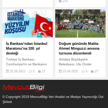
215
organizasyon, Samsun
Beko arasında yaşanacak
Büyükşehir Belediyesi ve
derbi heyecanını ekranlara
Vezirköprü Belediyesi’nin ev
taşıyor.
sahipliğinde organize
edilecek.
İş Bankası'ndan İstanbul
Doğum gününde Mattia
Maratonu'na 100. yıl
Ahmet Minguzzi anısına
desteği
turnuva düzenlendi
Türkiye İş Bankası,
Antalya Büyükşehir
Cumhuriyet’in ve Bankanın
Belediyesi, Ulu Önder
arka arkaya gelen 100.
Mustafa Kemal Atatürk’ün
25.09.2023
0
17
23.04.2025
0
27
dünya çocuklarına armağan
ettiği 23 Nisan Ulusal
Egemenlik ve Çocuk
Bayramı kapsamında
anlamlı bir etkinliğe imza
© Copyright 2019 MevcutBilgi Veri Analizi ve Medya Yayıncılığı Üst
attı.
Şirketi