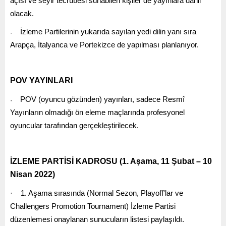
açısı ve seyir tecrübesi sunabilen kişiler de yayınlara dâhil
olacak.
İzleme Partilerinin yukarıda sayılan yedi dilin yanı sıra
·
Arapça, İtalyanca ve Portekizce de yapılması planlanıyor.
POV YAYINLARI
POV (oyuncu gözünden) yayınları, sadece Resmî
·
Yayınların olmadığı ön eleme maçlarında profesyonel
oyuncular tarafından gerçekleştirilecek.
İZLEME PARTİSİ KADROSU (1. Aşama, 11 Şubat – 10
Nisan 2022)
·
1. Aşama sırasında (Normal Sezon, Playoff'lar ve
Challengers Promotion Tournament) İzleme Partisi
düzenlemesi onaylanan sunucuların listesi paylaşıldı.