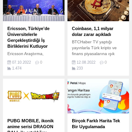
Ericsson, Türkiye’de
Coinbase, 1,1 milyar
Üniversitelerle
dolar zarar açıkladı
Gerçekleştirdiği İş
BTCHaber TV yaptığı
Birliklerini Kutluyor
yayınlarla Türk kripto ve
Ericsson Araştırma,
finans piyasalarına ışık
Akademi İş Birliği Günü
tutmaya devam ediyor.
07.10.2022
0
12.08.2022
0
2022 adlı etkinliğinde son
1.474
233
geliştirdiği teknolojileri
paylaştı ve uluslararası
araştırma çalışmalarının
bilimsel sonuçlarını sundu.
PUBG MOBILE, ikonik
Birçok Farklı Harita Tek
anime serisi DRAGON
Bir Uygulamada