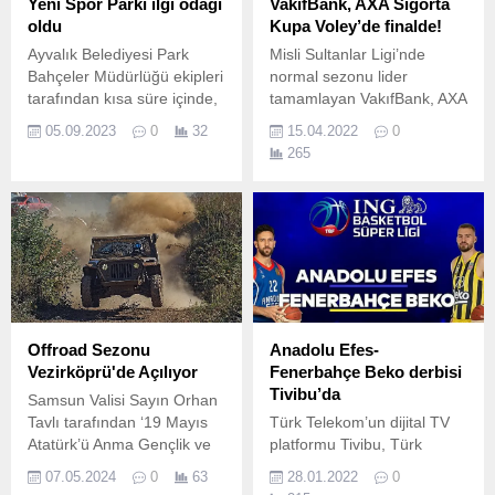
Yeni Spor Parkı ilgi odağı
VakıfBank, AXA Sigorta
oldu
Kupa Voley’de finalde!
Ayvalık Belediyesi Park
Misli Sultanlar Ligi’nde
Bahçeler Müdürlüğü ekipleri
normal sezonu lider
tarafından kısa süre içinde,
tamamlayan VakıfBank, AXA
önceki yıllarda atıl durumda
Sigorta Kupa Voley’de de
05.09.2023
0
32
15.04.2022
0
bulunan, Ali Çetinkaya
yoluna devam ediyor.
265
Mahallesi, Armutçuk Son
Durak Mevkisi’ndeki 900
Metre karelik boş alanı
değerlendirerek bölgeye
yeni bir “Spor Parkı”
kazandırıldı.
Offroad Sezonu
Anadolu Efes-
Vezirköprü'de Açılıyor
Fenerbahçe Beko derbisi
Tivibu’da
Samsun Valisi Sayın Orhan
Tavlı tarafından ‘19 Mayıs
Türk Telekom’un dijital TV
Atatürk’ü Anma Gençlik ve
platformu Tivibu, Türk
Spor Bayramı Kutlama
basketbolunun iki devi
07.05.2024
0
63
28.01.2022
0
Programı’na dahil edilen bu
Anadolu Efes-Fenerbahçe