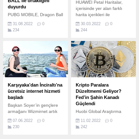
BALL ile ortaklığını
HUAWEI Petal Haritalar,
duyurdu
içerisinde yer alan farklı
PUBG MOBILE, Dragon Ball
harita içerikleri ile
Super: SUPER HERO'nun
navigasyon deneyimini
31.08.2022
0
30.03.2022
0
dünya çapında sinemalarda
benzersiz bir boyuta taşıyor.
234
244
gösterime girmesini, sevilen
anime serisiyle güçlerini
birleştirerek kutladı.
Karşıyaka’dan İnciraltı’na
Kripto Paralara
ücretsiz internet hizmeti
Düzeltmemi Geliyor?
başladı
Fed’in Şahin Kanadı
Güçlendi
Başkan Soyer’in gençlere
armağanı Wizmirnet artık
Huobi Global Araştırma
sahil hattında İzmir
Müdürü Beste Naz Süllü
07.06.2022
0
11.02.2022
0
Büyükşehir Belediye
haftanın son gününde
230
242
Başkanı Tunç Soyer’in 17
yaptığı değerlendirmede
Mayıs’taki gençlik
ABD'de de yıllık enflasyon