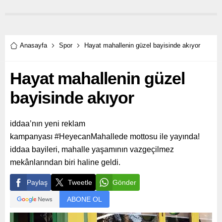
buluşmasında müjdelediği
rakamına değinerek:
Karşıyaka’dan İnciraltı’na
"ABD’de geçen yılın ikinci
sahil boyunca ücretsiz
çeyreği sonunda ‘geçici’
internet hizmeti başladı.
denilen enflasyon 40 yıllık
rekorunu tazeledi ve dünkü
Anasayfa
Spor
Hayat mahallenin güzel bayisinde akıyor
veride analist beklentileri de
aşılarak 7,3 yerine 7,5 geldi.
Hayat mahallenin güzel
bayisinde akıyor
iddaa’nın yeni reklam
kampanyası #HeyecanMahallede mottosu ile yayında!
iddaa bayileri, mahalle yaşamının vazgeçilmez
mekânlarından biri haline geldi.
Paylaş
Tweetle
Gönder
ABONE OL