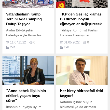
Vatandaşların Kamp
TKP’den Gezi açıklaması:
Tercihi Ada Camping
Bu düzeni boyun
Dolup Taşıyor
eğmeyenler değiştirecek
Aydın Büyükşehir
Türkiye Komünist Partisi
Belediyesi’yle Kuşadası
Haziran Direnişinin
Belediyesi'nin kaliteli hizmet
dokuzuncu yıl dönümünde
11.07.2022
0
31.05.2022
0
anlayışıyla işlettiği Ada
bir açıklama yayımladı.
224
198
Camping, vatandaşların
yeni tatiladresi oldu Her yıl
yüz binlerce misafirin
ağırlandığı Türkiye'nin
önemli turizm
merkezlerinden olan
Kuşadası, yeni turizm
alternatifleriyle de cazibe
merkezlerinden birisi
“Anne-bebek ilişkisinin
Her birey hidrosefali riski
olmaya devam ediyor.
etkileri, yaşam boyu
taşıyor!
sürer”
Kafanın içinde suyun
İnsanın dünyaya uyum
birikmesi ya da artması