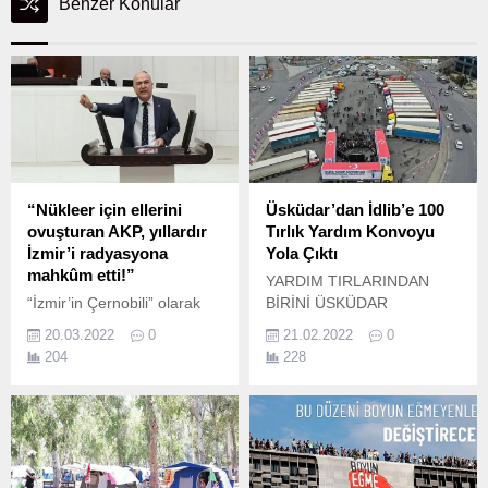
Benzer Konular
“Nükleer için ellerini
Üsküdar’dan İdlib’e 100
ovuşturan AKP, yıllardır
Tırlık Yardım Konvoyu
İzmir’i radyasyona
Yola Çıktı
mahkûm etti!”
YARDIM TIRLARINDAN
“İzmir’in Çernobili” olarak
BİRİNİ ÜSKÜDAR
anılan nükleer atıkların
BELEDİYE BAŞKANI HİLMİ
20.03.2022
0
21.02.2022
0
bulunduğu Gaziemir’deki
TÜRKMEN KULLANDI
204
228
eski kurşun fabrikasını bir
Üsküdar'dan İdlib'e 100
kez daha gündeme getiren
tırlık yardım konvoyu yola
CHP İzmir Milletvekili Murat
çıktı Yardım tırları
Bakan, Meclis’te araştırma
Üsküdar'dan İdlib'e dualarla
komisyonu kurulmasını
uğurlandı.
istedi.