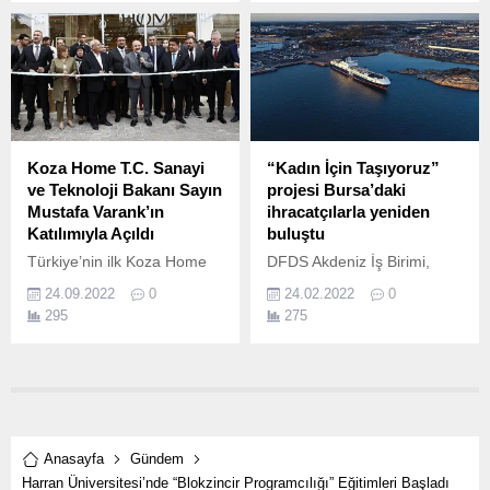
profesyonellerini bir araya
7,56, tüketici fiyat endeksi
getiren DOMOTEX Turkey,
(TÜFE) ile indirgendiğinde
yerli ve yabancı toplam 216
ise 8,10 oranlarıyla BIST
firmanın katılımıyla
100 endeksinde gerçekleşti.
Gaziantep Ortadoğu Fuar
Merkezi’nde kapılarını açtı.
Koza Home T.C. Sanayi
“Kadın İçin Taşıyoruz”
ve Teknoloji Bakanı Sayın
projesi Bursa’daki
Mustafa Varank’ın
ihracatçılarla yeniden
Katılımıyla Açıldı
buluştu
Türkiye’nin ilk Koza Home
DFDS Akdeniz İş Birimi,
mağazası 1200m2’lik
KAGİDER iş birliği ile hayata
24.09.2022
0
24.02.2022
0
alanıyla Gaziantep’te açıldı.
geçirdiği” Kadın İçin
295
275
Taşıyoruz” projesini,
Anadolu’daki kadın
ihracatçılarla buluşturacak
toplantılarına devam
ederken, dijital paneller
serisinde tekstilin başkenti
Bursa’daki ihracatçılarla
Anasayfa
Gündem
yeniden bir araya geldi.
Harran Üniversitesi’nde “Blokzincir Programcılığı” Eğitimleri Başladı