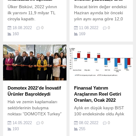
Ülker Bisküvi, 2022 yılının
İhracat birim değer endeksi
ilk yarısını 11,9 milyar TL
Haziran ayında bir önceki
ciroyla kapattı.
yılın aynı ayına göre 12,0
arttı.
18.08.2022
0
11.08.2022
0
160
169
Domotex 2022’de İnovatif
Finansal Yatırım
Ürünler Başroldeydi
Araçlarının Reel Getiri
Oranları, Ocak 2022
Halı ve zemin kaplamaları
sektörlerinin buluşma
Aylık en düşük kayıp BIST
noktası “DOMOTEX Turkey”
100 endeksinde oldu Aylık
kapılarını açtı… Halı ve
en düşük kayıp, yurt içi
14.05.2022
0
08.02.2022
0
zemin kaplamaları alanında
üretici fiyat endeksi (Yİ-
193
255
sektör firmaları ve
ÜFE) ile indirgendiğinde