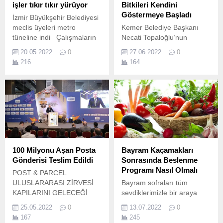
belediyelerine örnek olan
işler tıkır tıkır yürüyor
Bitkileri Kendini
“Tekne Bakım Malzemeleri
Göstermeye Başladı
İzmir Büyükşehir Belediyesi
Desteği...
meclis üyeleri metro
Kemer Belediye Başkanı
tüneline indi Çalışmaların
Necati Topaloğlu’nun
yüzde 88 seviyesine geldiği
öncülüğünde Gedelme
20.05.2022
0
27.06.2022
0
Narlıdere Metrosu’nun
Yaylası’nda daha önce
216
164
inşaatında İzmir Büyükşehir
toprakla buluşturulan
Belediyesi meclis üyeleri için
lavantalar kendini
bilgilendirme gezisi
göstermeye başladı.
düzenlendi.
100 Milyonu Aşan Posta
Bayram Kaçamakları
Gönderisi Teslim Edildi
Sonrasında Beslenme
Programı Nasıl Olmalı
POST & PARCEL
ULUSLARARASI ZİRVESİ
Bayram sofraları tüm
KAPILARINI GELECEĞİ
sevdiklerimizle bir araya
ŞEKİLLENDİRMEK İÇİN
geldiğimiz, neşe, mutluluk
25.05.2022
0
13.07.2022
0
AÇTI AVRUPA,
ve huzur bulduğumuz
167
245
ORTADOĞU, YAKIN ASYA
sofralardır.