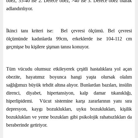
obez, 35-40 ise 2. Derece obez, >40 ise 3. Derece obez olarak
adlandırılıyor.
İkinci tanı kriteri ise: Bel çevresi ölçümü. Bel çevresi
ölçümünde kadınlarda 99cm, erkeklerde ise 104-112 cm
geçmişse bu kişilere şişman tanısı konuyor.
Tüm vücudu olumsuz etkileyerek çeşitli hastalıklara yol açan
obezite, hayatımız boyunca hangi yaşta olursak olalım
sağlığımızı büyük tehdit altına alıyor. Bunlardan bazıları, insülin
direnci, diyabet, hipertansiyon, kalp damar tıkanıklığı,
hiperlipidemi. Vücut sistemine karşı zararlarının yanı sıra
depresyon, kaygı bozuklukları, uyku bozuklukları, kişilik
bozuklukları ve yeme bozukları gibi psikolojik rahatsızlıkları da
beraberinde getiriyor.