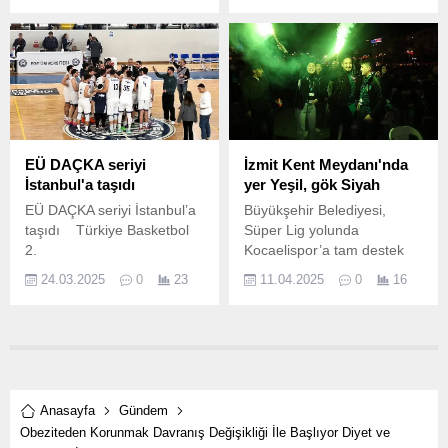
çeşitli ekipmanlar hediye
etti.
EÜ DAÇKA seriyi
İzmit Kent Meydanı'nda
İstanbul'a taşıdı
yer Yeşil, gök Siyah
EÜ DAÇKA seriyi İstanbul’a
Büyükşehir Belediyesi,
taşıdı Türkiye Basketbol
Süper Lig yolunda
2.
Kocaelispor’a tam destek
veriyor.
24.03.2025
0
23
11.04.2025
0
16
Anasayfa
Gündem
Obeziteden Korunmak Davranış Değişikliği İle Başlıyor Diyet ve