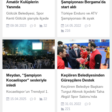
Amatör Kulüplerin
Şampiyonası Bergama’da
Yanında
start aldı
Gölcük Belediyesi, Spor
Türkiye Enduro ve ATV
Kenti Gölcük şiarıyla ilçede
Şampiyonası ilk ayak
faaliyet gösteren spor
yarışları Bergama
09.08.2023
0
32
14.05.2022
0
kulüplerine destek vermeye
Cumhuriyet Meydanı’nda
216
devam ediyor.
düzenlenen törenle start
aldı.
Meydan, “Şampiyon
Keçiören Belediyesinden
Kocaelispor" sesleriyle
Güreşçilere Destek
inledi
Keçiören Belediye Başkanı
Kocaelispor’un Trendyol 1.
Turgut Altınok ilçedeki Taha
Akgül Spor Salonu’nda
15.04.2025
0
22
Bağlumspor Güreş Takımı
31.01.2022
0
sporcularına temel spor
221
malzemelerinden oluşan