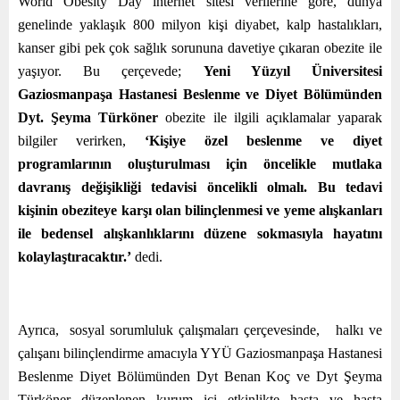
World Obesity Day internet sitesi verilerine göre, dünya
genelinde yaklaşık 800 milyon kişi diyabet, kalp hastalıkları,
kanser gibi pek çok sağlık sorununa davetiye çıkaran obezite ile
yaşıyor. Bu çerçevede;
Yeni Yüzyıl Üniversitesi
Gaziosmanpaşa Hastanesi Beslenme ve Diyet Bölümünden
Dyt. Şeyma Türköner
obezite ile ilgili açıklamalar yaparak
bilgiler verirken,
‘Kişiye özel beslenme ve diyet
programlarının oluşturulması için öncelikle mutlaka
davranış değişikliği tedavisi öncelikli olmalı. Bu tedavi
kişinin obeziteye karşı olan bilinçlenmesi ve yeme alışkanları
ile bedensel alışkanlıklarını düzene sokmasıyla hayatını
kolaylaştıracaktır.’
dedi.
Ayrıca, sosyal sorumluluk çalışmaları çerçevesinde, halkı ve
çalışanı bilinçlendirme amacıyla YYÜ Gaziosmanpaşa Hastanesi
Beslenme Diyet Bölümünden Dyt Benan Koç ve Dyt Şeyma
Türköner düzenlenen kurum içi etkinlikte hasta ve hasta