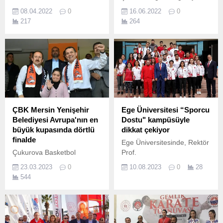
Çocuklar Yararına Atarak
17-20 Haziran tarihleri
08.04.2022
0
16.06.2022
0
Tohum Otizm Vakfı’na
arasında yoga kampı
217
264
Destek Olabilirsiniz! 17
düzenliyor.
Nisan pazar günü
gerçekleşecek olan İzmir
Maratonu’nda Tohum Otizm
Vakfı için koşarak otizmli
çocukların eğitimine katkı
sağlayabilirsiniz.
ÇBK Mersin Yenişehir
Ege Üniversitesi “Sporcu
Belediyesi Avrupa'nın en
Dostu" kampüsüyle
büyük kupasında dörtlü
dikkat çekiyor
finalde
Ege Üniversitesinde, Rektör
Çukurova Basketbol
Prof.
Kulübü(ÇBK) Mersin
23.03.2023
0
10.08.2023
0
28
Yenişehir Belediyesi,
544
Euroleague Women çeyrek
finalinin üçüncü maçında
Fransa temsilcisi Tango
Bourges Basket’i 91-63
mağlup ederek final-four’a