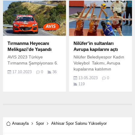
BOM Karting Takımı,
Türkiye Karting
Şampiyonası'nın 2.
Tırmanma Heyecanı
Nilüfer'in sultanları
Melikgazi'de Yaşandı
Avrupa kapılarını açtı
AVIS 2023 Türkiye
Nilüfer Belediyespor Kadın
Tırmanma Şampiyonası 6.
Voleybol Takımı, Avrupa
kupalarına katılımın
17.10.2023
0
36
belirlendiği misli.
13.05.2023
0
119
Anasayfa
Spor
Akhisar Spor Salonu Yükseliyor