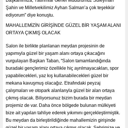
Başkanımıza, Yatırımlar Genel Müdürümüz Süleyman
Şahin ve Milletvekilimiz Ayhan Salman’a çok teşekkür
ediyorum” diye konuştu.
MAHALLEMİZİN GİRİŞİNDE GÜZEL BİR YAŞAM ALANI
ORTAYA ÇIKMIŞ OLACAK
Salon ile birlikte planlanan meydan projesinin de
yapımıyla güzel bir yaşam alanı ortaya çıkacağını
vurgulayan Başkan Taban, “Salon tamamlandığında
buradaki gençlerimiz özellikle hiç ayrılmayacakları, spor
yapabilecekleri, yaz kış kullanabilecekleri güzel bir
mekana kavuşmuş olacağız. Etrafındaki peyzaj
çalışmaları ve otopark alanlarıyla güzel bir alan ortaya
çıkmış olacak. Biliyorsunuz bizim burada bir meydan
projemiz de var. Daha önce bölgede bulunan mülkiyeti
bize ait yapıları tahliye ederek yıkımını gerçekleştirmiştik.
Bu meydan da birleştirildiğinde mahallemizin girişinde
güzel bir yaşam alanı ortaya çıkmış olacak. Şehrimize ve