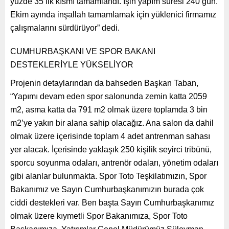
yüzde 35’lik kısmı tamamlandı. İşin yapım süresi 240 gün.
Ekim ayında inşallah tamamlamak için yüklenici firmamız
çalışmalarını sürdürüyor” dedi.
CUMHURBAŞKANI VE SPOR BAKANI
DESTEKLERİYLE YÜKSELİYOR
Projenin detaylarından da bahseden Başkan Taban,
“Yapımı devam eden spor salonunda zemin katta 2059
m2, asma katta da 791 m2 olmak üzere toplamda 3 bin
m2’ye yakın bir alana sahip olacağız. Ana salon da dahil
olmak üzere içerisinde toplam 4 adet antrenman sahası
yer alacak. İçerisinde yaklaşık 250 kişilik seyirci tribünü,
sporcu soyunma odaları, antrenör odaları, yönetim odaları
gibi alanlar bulunmakta. Spor Toto Teşkilatımızın, Spor
Bakanımız ve Sayın Cumhurbaşkanımızın burada çok
ciddi destekleri var. Ben başta Sayın Cumhurbaşkanımız
olmak üzere kıymetli Spor Bakanımıza, Spor Toto