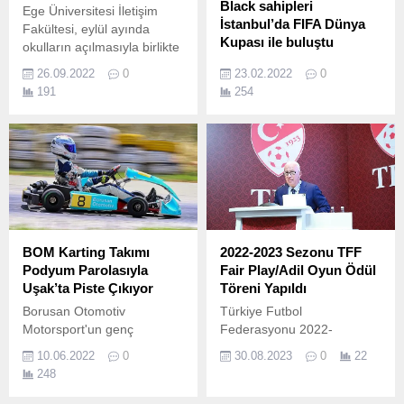
Black sahipleri
Ege Üniversitesi İletişim
İstanbul’da FIFA Dünya
Fakültesi, eylül ayında
Kupası ile buluştu
okulların açılmasıyla birlikte
çocuklara yönelik bir sosyal
Kasım ayında başlayacak
26.09.2022
0
23.02.2022
0
sorumluluk projesi
olan FIFA Dünya Kupası
191
254
gerçekleştirdi.
Katar 2022™ öncesinde
FIFA Resmi Ödeme
Hizmetleri Ortağı Visa’nın
desteğiyle İstanbul’a
getirilen FIFA Dünya
Kupası’nın sergilendiği
etkinliğe İş Bankası’nın
yüksek mil kazandıran yeni
uçuş kartı Maximiles Black
BOM Karting Takımı
2022-2023 Sezonu TFF
ev sahipliği yaptı.
Podyum Parolasıyla
Fair Play/Adil Oyun Ödül
Uşak’ta Piste Çıkıyor
Töreni Yapıldı
Borusan Otomotiv
Türkiye Futbol
Motorsport'un genç
Federasyonu 2022-
sporcuları motor sporlarının
2023 Sezonu TFF Fair
10.06.2022
0
30.08.2023
0
22
geleceğine kazandırmak
Play/Adil Oyun Ödülleri
248
amacıyla başlattığı karting
düzenlenen törenle
projesi kapsamında kurulan
sahiplerini buldu.