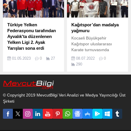
yükseldi.
Türkiye Yelken
Kağıtspor’dan madalya
Federasyonu tarafından
yağmuru
Ayvalık'ta düzenlenen
Kocaeli Büyükşehir
Yelken Ligi 2. Ayak
Kağıtspor uluslararası
Yarışları sona erdi
Karate turnuvasında
24 Nisan’da başlayan ve 6
madalya üstüne madalya
01.05.2023
0
27
08.07.2022
0
gün süren yarışmalarda
aldı, Bursa’da gerçekleşen
290
derece girenlerle, milli
turnuvadan 31 madalya ile
takıma seçilen sporcular için
döndü Bursa’da 7 ülkeden
ödül töreni düzenlendi.
1700 sporcunun katılımı ile
düzenlenen 3.
© Copyright 2019 MevcutBilgi Veri Analizi ve Medya Yayıncılığı Üst
Şirketi