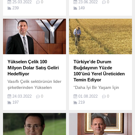
25.03.2022
0
23.06.2022
0
faaliyetlerinin odağına
için Ankara’da bulunan
239
149
koyan Garanti BBVA, WWF
Suudi bakanlar ile Ticaret
(Dünya Doğayı Koruma
Bakanı Mehmet Muş
Vakfı) tarafından 2007’den
başkanlığında bir araya
bu yana gerçekleştirilen
geldi.
“Dünya Saati”
kampanyasının bir kez daha
ana destekçisi oluyor.
Yükselen Çelik 100
Türkiye’de Durum
Milyon Dolar Satış Geliri
Buğdayının Yüzde
Hedefliyor
100’ünü Yerel Üreticiden
Temin Ediyor
Vasıflı Çelik sektörünün lider
şirketlerinden Yükselen
“Daha İyi Bir Yaşam İçin
Çelik, 2022 yılı büyüme
Yemek Keyfi”ne Odaklanan
24.03.2022
0
01.08.2022
0
tahminlerini ikinci kez yukarı
Barilla Küresel gıda lideri
197
219
yönlü revize ettiğini açıkladı.
Barilla, 2021 yılı iş ve
sürdürülebilirlik sonuçlarını
yayımladı.