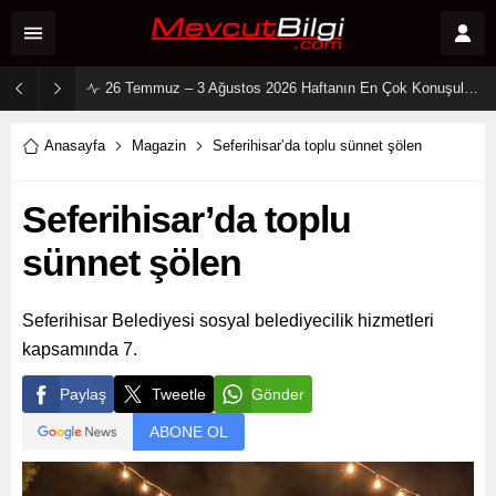
2 Ağustos 2026 Sosyal Medya Reyting Sonuçları: “Daha 17” Ekranlara Ambargo Koydu!
Anasayfa
Magazin
Seferihisar’da toplu sünnet şölen
Seferihisar’da toplu
sünnet şölen
Seferihisar Belediyesi sosyal belediyecilik hizmetleri
kapsamında 7.
Paylaş
Tweetle
Gönder
ABONE OL