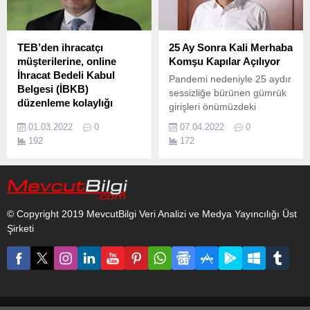
TEB’den ihracatçı
25 Ay Sonra Kali Merhaba
müşterilerine, online
Komşu Kapılar Açılıyor
İhracat Bedeli Kabul
Pandemi nedeniyle 25 aydır
Belgesi (İBKB)
sessizliğe bürünen gümrük
düzenleme kolaylığı
girişleri önümüzdeki
İhracatın arttırılması ve
günlerde yine cıvıl cıvıl
01.03.2022
0
07.04.2022
0
ihracatçı firmaların
olacak.
192
172
desteklenmesi amacıyla,
Küresel Ticaret
Çözümleri’yle müşterilerine
yol gösteren Türk Ekonomi
Bankası (TEB), dış ticaret
© Copyright 2019 MevcutBilgi Veri Analizi ve Medya Yayıncılığı Üst
yapan müşterilerine ihracat
Şirketi
işlemlerinde, hız ve kolaylık
sağlayan İhracat Bedeli
Kabul Belgesi (İBKB)
düzenleme hizmetini ihracat
genelgesi değişikliğine
uyarlayarak hizmete