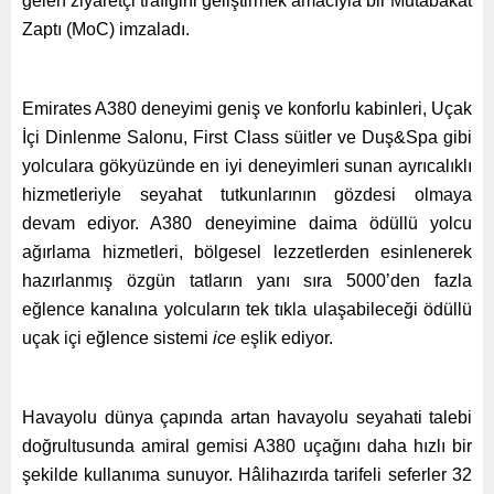
gelen ziyaretçi trafiğini geliştirmek amacıyla bir Mutabakat
Zaptı (MoC) imzaladı.
Emirates A380 deneyimi geniş ve konforlu kabinleri, Uçak
İçi Dinlenme Salonu, First Class süitler ve Duş&Spa gibi
yolculara gökyüzünde en iyi deneyimleri sunan ayrıcalıklı
hizmetleriyle seyahat tutkunlarının gözdesi olmaya
devam ediyor. A380 deneyimine daima ödüllü yolcu
ağırlama hizmetleri, bölgesel lezzetlerden esinlenerek
hazırlanmış özgün tatların yanı sıra 5000’den fazla
eğlence kanalına yolcuların tek tıkla ulaşabileceği ödüllü
uçak içi eğlence sistemi
ice
eşlik ediyor.
Havayolu dünya çapında artan havayolu seyahati talebi
doğrultusunda amiral gemisi A380 uçağını daha hızlı bir
şekilde kullanıma sunuyor. Hâlihazırda tarifeli seferler 32