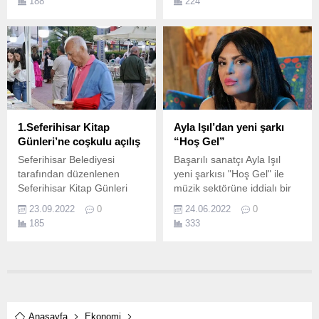
188
224
katılımcılarla bir araya geldi
12.
1.Seferihisar Kitap
Ayla Işıl’dan yeni şarkı
Günleri’ne coşkulu açılış
“Hoş Gel”
Seferihisar Belediyesi
Başarılı sanatçı Ayla Işıl
tarafından düzenlenen
yeni şarkısı "Hoş Gel" ile
Seferihisar Kitap Günleri
müzik sektörüne iddialı bir
büyük bir katılımla başladı.
dönüş yaptı.
23.09.2022
0
24.06.2022
0
185
333
Anasayfa
Ekonomi