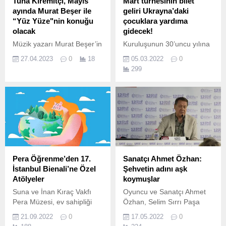
Tuna Kiremitçi, Mayıs
Mart turnesinin bilet
ayında Murat Beşer ile
geliri Ukrayna’daki
“Yüz Yüze"nin konuğu
çocuklara yardıma
olacak
gidecek!
Müzik yazarı Murat Beşer’in
Kuruluşunun 30’uncu yılına
moderatörlüğünde
zengin bir programla
27.04.2023
0
18
05.03.2022
0
gerçekleşen ve her ay yeni
başlamaya hazırlanan
299
isimlerin konuk olduğu “Yüz
Tekfen Filarmoni 23, 24 ve
Yüze” sohbetlerin Mayıs ayı
26 Mart tarihlerinde İzmir,
konuğu Tuna
Ankara ve İstanbul’da
Kiremitçi olacak.
vereceği konserlerin
gelirlerini Ukrayna’daki
çocuklara yardım
için UNICEF Ukrayna Acil
Durum Fonu'na
aktarma kararı aldı.
Pera Öğrenme’den 17.
Sanatçı Ahmet Özhan:
İstanbul Bienali’ne Özel
Şehvetin adını aşk
Atölyeler
koymuşlar
Suna ve İnan Kıraç Vakfı
Oyuncu ve Sanatçı Ahmet
Pera Müzesi, ev sahipliği
Özhan, Selim Sırrı Paşa
yaptığı 17.
Salonu’ndaki “Ayrılık Yaman
21.09.2022
0
17.05.2022
0
Kelime” adlı söyleşi