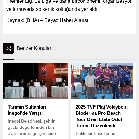
Premier Lig, La Liga ve daha birçok önemli organizasyon
ve turnuvada spikerlik koltuğunda yer aldı.
Kaynak: (BHA) – Beyaz Haber Ajansı
Benzer Konular
Tarımın Sultanları
2025 TVF Plaj Voleybolu
İnegöl’de Yarıştı
Bioderma Pro Beach
Tour Ören Etabı Ödül
İnegöl Belediyesi, şehrin
Töreni Düzenlendi
güçlü değerlerinden biri
olan tarımın gelişmesine
Balıkesir Büyükşehir