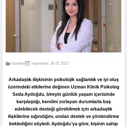
Gündem
Yayınlama: 30.07.2022
Arkadaşlık ilişkisinin psikolojik sağlamlık ve iyi oluş
üzerindeki etkilerine değinen Uzman Klinik Psikolog
Seda Aydoğdu, bireyin günlük yaşam içerisinde
karşılaştığı, kendini zorlayan durumlarla baş
edebilecek desteği görebilmek için arkadaşlık
ilişkilerine sığındığını, ondan destek ve yönlendirme
beklediğini söyledi. Aydoğdu’ya göre, kişinin sahip