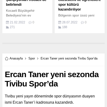
belirlendi
spor kültürü
kazandırılıyor
Kocaeli Büyükşehir
Belediyesi’nin ev
Bölgenin spor üssü yeni
sahipliğinde düzenlenen
Egelileri bekliyor Türk
21.02.2022
0
28.07.2022
0
Türkiye Profesyonel Kick
Yükseköğretim kurumlarına
271
188
Boks Şampiyonası sona
örnek teşkil eden öğrenci
erdi Spor Kenti Kocaeli’nde
odaklı uygulamalarıyla
amatör spora verdiği destek
adından söz ettiren Ege
ile profesyonel spor
Üniversitesi, oluşturduğu
kulüplerinin de alt yapısını
spor ekosistemi ile başta
oluşturan Kocaeli
öğrenciler olmak üzere her
Büyükşehir Belediyesi,
yaştan bireye spor kültürü
Anasayfa
Spor
Ercan Taner yeni sezonda Tivibu Spor’da
ulusal ve uluslararası spor
kazandırıyor.
organizasyonlarına ev
Ercan Taner yeni sezonda
sahipliği yaparak spor kenti
Kocaeli’nin tanıtımına...
Tivibu Spor’da
Tivibu yeni yayın döneminde spor dünyasının duayen
ismi Ercan Taner’i kadrosuna kazandırdı.