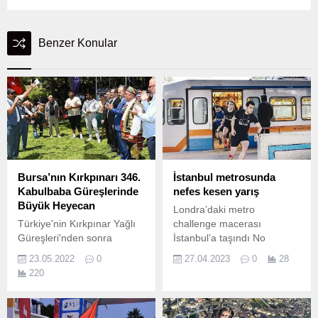
Benzer Konular
Bursa’nın Kırkpınarı 346.
İstanbul metrosunda
Kabulbaba Güreşlerinde
nefes kesen yarış
Büyük Heyecan
Londra’daki metro
Türkiye'nin Kırkpınar Yağlı
challenge macerası
Güreşleri'nden sonra
İstanbul’a taşındı No
aralıksız şekilde
Reason Co, Londra
23.05.2022
0
27.04.2023
0
28
düzenlendiği ender
metrosu ile yapılan meydan
220
yerlerden olan ve bu yıl
okumayı İstanbul
346.
metrosunda gerçekleştirdi.