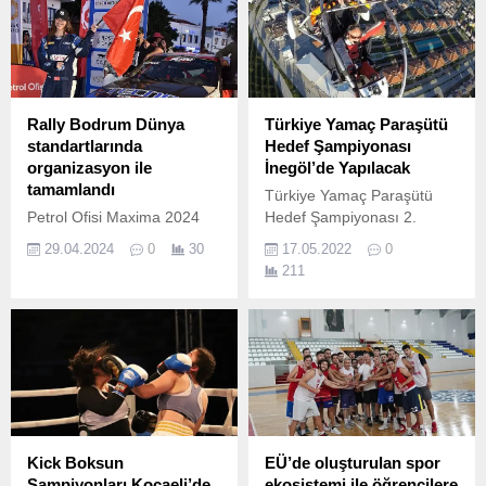
Rally Bodrum Dünya
Türkiye Yamaç Paraşütü
standartlarında
Hedef Şampiyonası
organizasyon ile
İnegöl’de Yapılacak
tamamlandı
Türkiye Yamaç Paraşütü
Petrol Ofisi Maxima 2024
Hedef Şampiyonası 2.
Türkiye Ralli
29.04.2024
0
30
17.05.2022
0
Şampiyonası’nın 3.
211
Kick Boksun
EÜ’de oluşturulan spor
Şampiyonları Kocaeli’de
ekosistemi ile öğrencilere