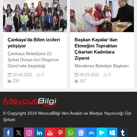
Çankaya’da Bilim izcileri
Başkan Kayalar’dan
yetişiyor
Ekmeğini Topraktan
Çıkartan Kadınlara
Çankaya Belediyesi 22
Ziyaret
Şubat Dünya İzci Düşünce
Günü'nde başlattığı
Menderes Belediye Başkanı
Çankaya İzci Projesi'nde
Mustafa Kayalar, geçimini
10.04.2022
0
09.03.2022
0
(ÇİP) eğitimlerine devam
çiftçilikle sağlayan emektar
239
167
ediyor.
kadınları ziyaret etti.
© Copyright 2019 MevcutBilgi Veri Analizi ve Medya Yayıncılığı Üst
Şirketi