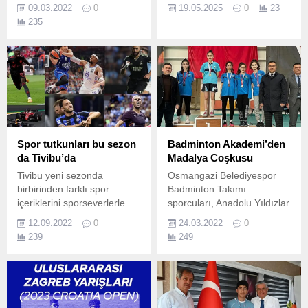
önemli katkılar sunan
Belediyesi ve Türkiye
09.03.2022
0
19.05.2025
0
23
kadınlar için 8 Mart Dünya
Voleybol Federasyonu'nun
235
Kadınlar Günü etkinlikleri
düzenlediği 2025 Tvf Plaj
kapsamında “Tarımın
Voleybolu Bioderma Pro
Sultanları” bilgi yarışması
Beach Tour Ören Etabı, 2
düzenledi.
gün süren mücadelelerin
ardından Ören Plajı'nda
düzenlenen ödül töreniyle
sona erdi.
Spor tutkunları bu sezon
Badminton Akademi’den
da Tivibu’da
Madalya Coşkusu
Tivibu yeni sezonda
Osmangazi Belediyespor
birbirinden farklı spor
Badminton Takımı
içeriklerini sporseverlerle
sporcuları, Anadolu Yıldızlar
buluşturuyor.
Ligi Bursa Seçmeleri’nde
12.09.2022
0
24.03.2022
0
madalyaya doydu.
239
249