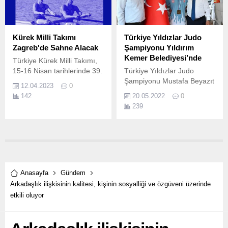
Kürek Milli Takımı
Türkiye Yıldızlar Judo
Zagreb'de Sahne Alacak
Şampiyonu Yıldırım
Kemer Belediyesi’nde
Türkiye Kürek Milli Takımı,
15-16 Nisan tarihlerinde 39.
Türkiye Yıldızlar Judo
Şampiyonu Mustafa Beyazıt
12.04.2023
0
Yıldırım, Kemer Belediye
142
20.05.2022
0
Başkanı Necati Topaloğlu ve
239
Kemer Belediye Başkan
Vekili Recep Yılmaz’ı ziyaret
etti.
Anasayfa
Gündem
Arkadaşlık ilişkisinin kalitesi, kişinin sosyalliği ve özgüveni üzerinde
etkili oluyor