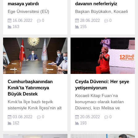
masaya yatırdı
davanın neferleriyiz
Ege Üniversitesi (EÜ)
Başkan Büyükakın, Kocaeli
Hemşirelik Fakültesi, Dokuz
Gümüşhaneliler Vakfı
16.06.2022
0
28.06.2022
0
Eylül Üniversitesi (DEÜ) ve
Başkanı Kenan Öge ile
163
155
Yönetici Hemşireler Derneği
Kocaeli Erzurum Dernekler
(YOHED) iş birliğinde “1.
Federasyonu Başkanı Tekin
Dursun ve yönetimlerini
makamında konuk etti
Kocaeli Büyükşehir Belediye
Başkanı Tahir Büyükakın,
Kocaeli Gümüşhaneliler
Vakfı Başkanı Kenan Öge
ile Kocaeli Erzurum
Cumhurbaşkanından
Ceyda Düvenci: Her şeye
Dernekler Federasyonu
Kınık’ta Yatırımcıya
yetişemiyorum
Başkanı Tekin Dursun...
Büyük Destek
Kocaeli Kitap Fuarı’na
Kınık’ta İlçe bazlı teşvik
konuşmacı olarak katılan
sistemiyle Kınık İlçesi’nin alt
Düvenci, kızı Melisa ve
bölge teşviklerinden
serebral palsiyle ilgili
03.08.2022
0
20.05.2022
0
yararlanabileceği yönündeki
sorulara samimiyetle cevap
162
193
kararın ardından çalışmalar
verdi.
hızlandı.