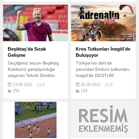
Almanya temsilcisi Alba
Berlin’i konuk edecek.
Beşiktaş’da Sıcak
Kros Tutkunları İnegöl’de
Gelişme
Buluşuyor
Geçtiğimiz sezon Beşiktaş
Türkiye’nin dört bir
Kulübünü şampiyonluğa
yanından Enduro tutkunları,
ulaştıran Teknik Direktör
İnegöl’de DOSTUM
Sergen Yalçın’ın
Tesislerinde buluşacak.
23.06.2021
0
26.09.2022
0
yorulduğundan ve kulüp ile
256
134
anlaşamadığından dolayı
yeni sözleşme
imzalamayacağı iddia edildi.
Ancak dün Beşiktaş Kulüp
Başkanı Ahmet Nur Çebi ile
yaptığı görüşme sonrası
anlaşmaya varıldığı
öğrenildi. Beşiktaş Kulübü