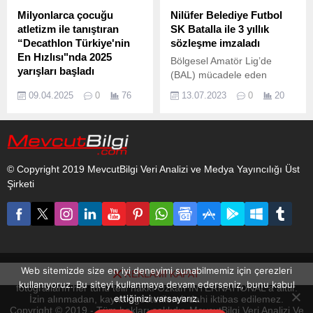
anlaşmayı sosyal medyada
Milyonlarca çocuğu
Nilüfer Belediye Futbol
paylaştıkları bu fotoğraf ile
atletizm ile tanıştıran
SK Batalla ile 3 yıllık
duyurdu.
“Decathlon Türkiye'nin
sözleşme imzaladı
En Hızlısı"nda 2025
Bölgesel Amatör Lig’de
yarışları başladı
(BAL) mücadele eden
Decathlon’un isim
Nilüfer Belediye Futbol Spor
09.04.2025
0
76
13.07.2023
0
20
sponsorluğunda ve Türkiye
Kulübü (FSK), teknik
Atletizm Federasyonu (TAF)
direktörlük görevine getirilen
iş birliğiyle düzenlenen
Pablo Martin Batalla için
“Decathlon Türkiye’nin En
imza töreni düzenledi.
Hızlısı” atletizm yarışları
© Copyright 2019 MevcutBilgi Veri Analizi ve Medya Yayıncılığı Üst
başlıyor.
Şirketi
Web sitemizde size en iyi deneyimi sunabilmemiz için çerezleri
REKLAMI KAPAT
www.mevcutbilgi.com internet sitesinde yayınlanan yazı, haber ve
kullanıyoruz. Bu siteyi kullanmaya devam ederseniz, bunu kabul
fotoğrafların her türlü telif hakkı Ozkan INTERNATIONAL'a aittir.
ettiğinizi varsayarız.
İzin alınmadan, kaynak gösterilerek dahi iktibas edilemez.
Copyright © 2019 - Tüm hakları saklıdır. MevcutBilgi Veri Analizi Ve