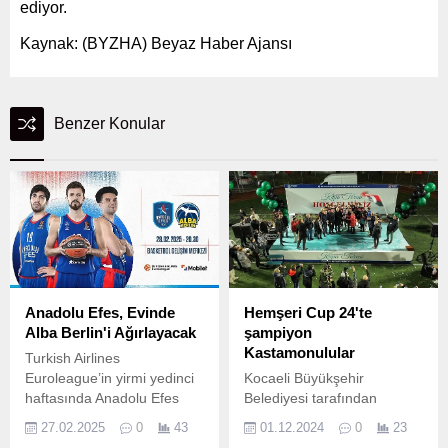
ediyor.
Kaynak: (BYZHA) Beyaz Haber Ajansı
Benzer Konular
Anadolu Efes, Evinde
Hemşeri Cup 24'te
Alba Berlin'i Ağırlayacak
şampiyon
Kastamonulular
Turkish Airlines
Euroleague’in yirmi yedinci
Kocaeli Büyükşehir
haftasında Anadolu Efes
Belediyesi tarafından
Spor Kulübü, Basketbol
organize edilen ve 28 ilin
27.02.2025
0
43
01.12.2024
0
23
Gelişim Merkezi’nde
derneklerinin katıldığı 2.