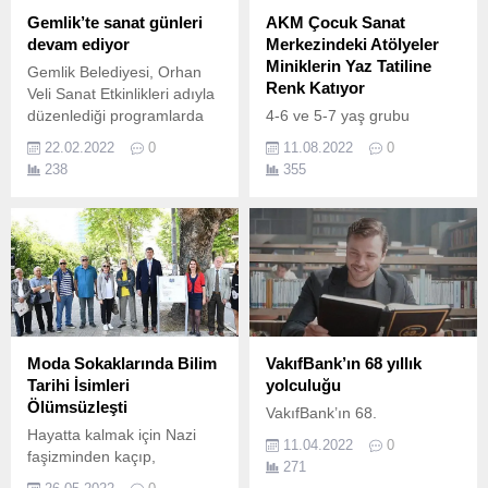
Gemlik’te sanat günleri
AKM Çocuk Sanat
devam ediyor
Merkezindeki Atölyeler
Miniklerin Yaz Tatiline
Gemlik Belediyesi, Orhan
Renk Katıyor
Veli Sanat Etkinlikleri adıyla
düzenlediği programlarda
4-6 ve 5-7 yaş grubu
Şubat ve Mart ayları içinde
çocukların sosyal
22.02.2022
0
11.08.2022
0
pek çok konser ve tiyatro
becerilerini geliştirmelerini,
238
355
gösterisini ücretsiz olarak
zihinsel ve bedensel
Gemliklilere sunuyor.
yetilerini keşfetmelerini ve
güçlendirmelerini
hedefleyen Atatürk Kültür
Merkezi Çocuk Sanat
Merkezi, sanat odaklı atölye
programlarına yenilerini
ekledi.
Moda Sokaklarında Bilim
VakıfBank’ın 68 yıllık
Tarihi İsimleri
yolculuğu
Ölümsüzleşti
VakıfBank’ın 68.
Hayatta kalmak için Nazi
11.04.2022
0
faşizminden kaçıp,
271
Türkiye’ye gelerek Moda’ya