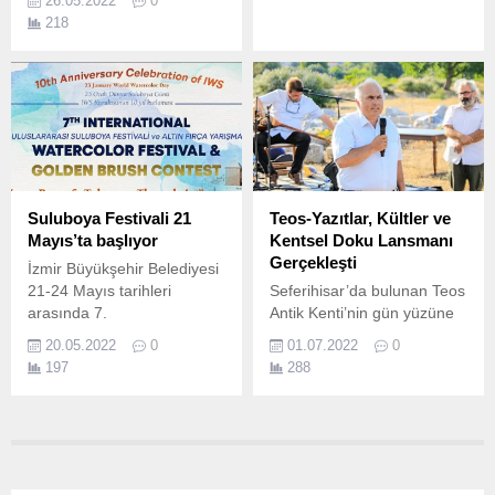
26.05.2022
0
yerleşen, akademik
218
çalışmalarını buradan
yürüten Alman ve
Avusturyalı bilim
insanlarının isimleri
yaşadıkları Mühürdar
Caddesi’nde anı plaketi ile
ölümsüzleştirildi.
Suluboya Festivali 21
Teos-Yazıtlar, Kültler ve
Mayıs’ta başlıyor
Kentsel Doku Lansmanı
Gerçekleşti
İzmir Büyükşehir Belediyesi
21-24 Mayıs tarihleri
Seferihisar’da bulunan Teos
arasında 7.
Antik Kenti’nin gün yüzüne
çıkarılması için 12 yıldır
20.05.2022
0
01.07.2022
0
kazıların başkanlığını yapan
197
288
Prof.