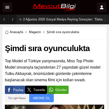
2 Ağustos 2026 Sosyal Medya Reyting Sonuçları: “Daha 17” Ekranlara Ambargo Koydu!
Anasayfa
Magazin
Şimdi sıra oyunculukta
Şimdi sıra oyunculukta
Top Model of Türkiye yarışmasında, Miss Top Photo
Model ünvanıyla taçlandırılan 27 yaşındaki güzel model
Tutku Akbayrak, önümüzdeki günlerde çekimlerine
başlanacak olan sinema filmi için kolları sıvadı.
Paylaş
Tweetle
Gönder
ABONE OL