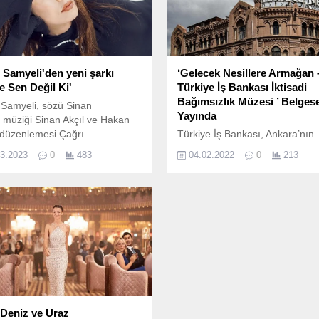
 Samyeli'den yeni şarkı
‘Gelecek Nesillere Armağan 
e Sen Değil Ki'
Türkiye İş Bankası İktisadi
Bağımsızlık Müzesi ’ Belgese
Samyeli, sözü Sinan
Yayında
a müziği Sinan Akçıl ve Hakan
 düzenlemesi Çağrı
Türkiye İş Bankası, Ankara’nın
ıran'a ait "Kimse Sen Değil
sembol yapılarından biri olan, 
03.2023
0
483
04.02.2022
0
213
kısını dinleyicilerle buluşturdu.
mimar Giulio Mongeri’nin imzas
taşıyan Ulus’taki 3.
 Deniz ve Uraz