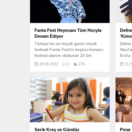
Fanta Fest Heyecanı Tüm Hızıyla
Defne
Devam Ediyor
'Kims
Türkiye’nin en büyük gezici müzik
Defne 
festivali Fanta Fest’in beşinci konseri,
Akçıl'
festival alanını dolduran 20 bin
Erol'a
coşkulu müzik severin enerjisiyle
Telkıv
28.08.2022
0
279
31.
Şanlıurfa’da gerçekleşti.
Ki" şar
Serik Kreş ve Gündüz
Pınar