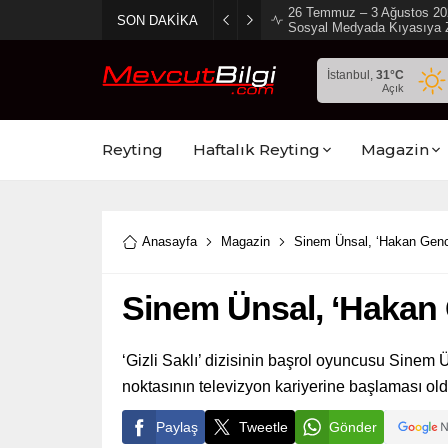
2 Ağustos 2026 Sosyal Med
SON DAKİKA
Ambargo Koydu!
İstanbul,
31
°C
Açık
Reyting
Haftalık Reyting
Magazin
Anasayfa
Magazin
Sinem Ünsal, ‘Hakan Genc
Sinem Ünsal, ‘Hakan 
‘Gizli Saklı’ dizisinin başrol oyuncusu Sine
noktasının televizyon kariyerine başlaması old
Paylaş
Tweetle
Gönder