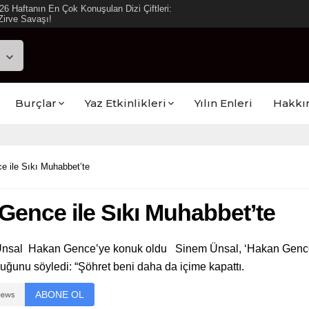
ya Reyting Sonuçları: “Daha 17” Ekranlara
Burçlar
Yaz Etkinlikleri
Yılın Enleri
Hakkı
e ile Sıkı Muhabbet’te
Gence ile Sıkı Muhabbet’te
m Ünsal Hakan Gence’ye konuk oldu Sinem Ünsal, ‘Hakan Gence i
uğunu söyledi: “Şöhret beni daha da içime kapattı.
ABONE OL