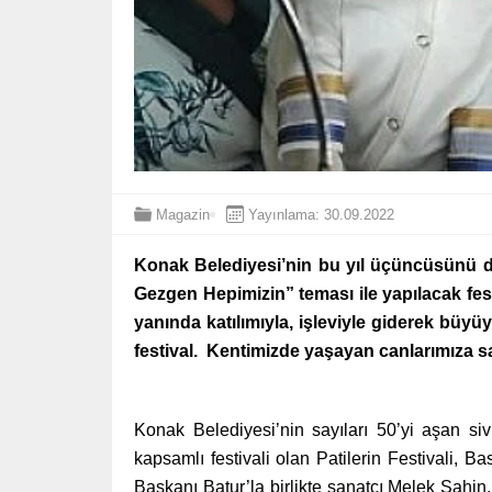
Magazin
Yayınlama: 30.09.2022
Konak Belediyesi’nin bu yıl üçüncüsünü dü
Gezgen Hepimizin” teması ile yapılacak fest
yanında katılımıyla, işleviyle giderek büy
festival. Kentimizde yaşayan canlarımıza sa
Konak Belediyesi’nin sayıları 50’yi aşan si
kapsamlı festivali olan Patilerin Festivali, 
Başkanı Batur’la birlikte sanatçı Melek Şahin