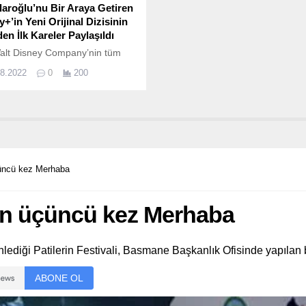
laroğlu’nu Bir Araya Getiren
+’in Yeni Orijinal Dizisinin
en İlk Kareler Paylaşıldı
alt Disney Company’nin tüm
a milyonlarca üyeye sahip
08.2022
0
200
 yayın platformu Disney+ orijinal
çeriklerine bir yenisini daha
.
üçüncü kez Merhaba
nden üçüncü kez Merhaba
ediği Patilerin Festivali, Basmane Başkanlık Ofisinde yapılan b
ABONE OL