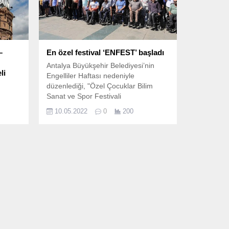
–
En özel festival ‘ENFEST’ başladı
Antalya Büyükşehir Belediyesi’nin
li
Engelliler Haftası nedeniyle
düzenlediği, "Özel Çocuklar Bilim
Sanat ve Spor Festivali
ünlü
(ENFEST)" için Atatürk Anıtına çelenk
10.05.2022
0
200
ını
sunuldu.