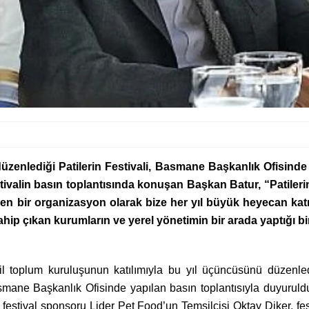
zenlediği Patilerin Festivali, Basmane Başkanlık Ofisinde 
ivalin basın toplantısında konuşan Başkan Batur, “Patilerin 
üyen bir organizasyon olarak bize her yıl büyük heyecan katı
hip çıkan kurumların ve yerel yönetimin bir arada yaptığı bi
vil toplum kuruluşunun katılımıyla bu yıl üçüncüsünü düzenled
Basmane Başkanlık Ofisinde yapılan basın toplantısıyla duyuru
, festival sponsoru Lider Pet Food’un Temsilcisi Oktay Diker, fe