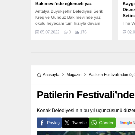
Bakımevi’nde eğlenceli yaz
Kaygı
Disney
Antalya Büyükşehir Belediyesi Serik
Setind
Kreş ve Gündüz Bakımevi’nde yaz
okulu heyecanı tüm hızıyla devam
The W
ediyor.
dünyad
05.07.2022
0
176
02.
dijital
yerli i
ekliyor
Anasayfa
Magazin
Patilerin Festivali’nden 
Patilerin Festivali’
Konak Belediyesi’nin bu yıl üçüncüsünü düzenl
Paylaş
Tweetle
Gönder