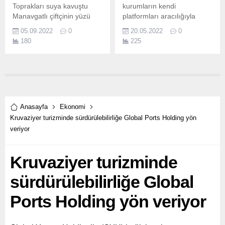
Toprakları suya kavuştu
kurumların kendi
Manavgatlı çiftçinin yüzü
platformları aracılığıyla
güldü Antalya Büyükşehir
müşterilerine bankacılık
05.09.2022
0
20.05.2022
0
Belediyesi tarafından
ürün ve hizmetlerini
180
225
yapımı tamamlanarak
ulaştırmalarını sağlayacak
hizmete başlayan Manavgat
Servis Bankacılığı hizmetini
Çardak-Taşağıl Mahalleleri
kullanıma sunuyor.
Kapalı Sistem Sulama Tesisi
çiftçinin yüzünü güldürdü.
Anasayfa
Ekonomi
Kruvaziyer turizminde sürdürülebilirliğe Global Ports Holding yön
veriyor
Kruvaziyer turizminde
sürdürülebilirliğe Global
Ports Holding yön veriyor