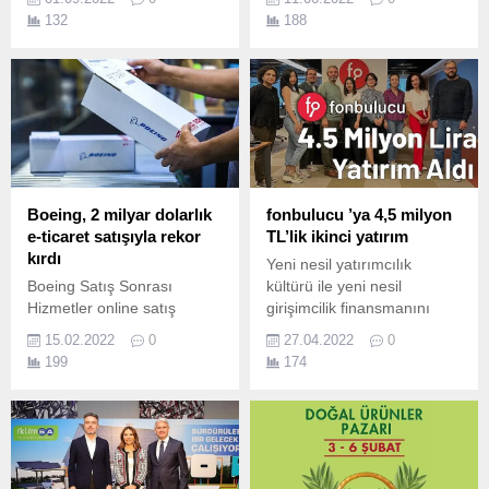
sağladığı getiri ve güven
pazarının lider şirketi
132
188
sonrası, Ağustos ayında da
Kerevitaş’ta CEO’luk
1 milyar TL tutarındaki 2
görevine Mert Altınkılınç
yeni ihracı başarı ile
getirildi.
tamamladı.
Boeing, 2 milyar dolarlık
fonbulucu ’ya 4,5 milyon
e-ticaret satışıyla rekor
TL’lik ikinci yatırım
kırdı
Yeni nesil yatırımcılık
Boeing Satış Sonrası
kültürü ile yeni nesil
Hizmetler online satış
girişimcilik finansmanını
portalı, müşteri işlemlerini
Türkiye’de hem ilk
15.02.2022
0
27.04.2022
0
yeni araçlarla
uygulayan hem de
199
174
kolaylaştırıyor.
gelişmesi yönünde büyük
katkıları bulunan kitle
fonlama platformu
fonbulucu’nun çatı şirketi
Global Kitle Fonlama
Platformu A.