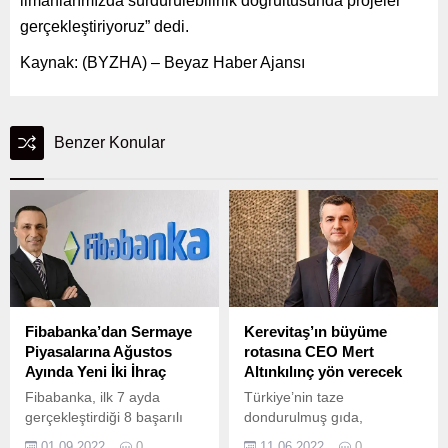
limanlarımızda sürdürülebilirlik doğrultusunda projeler
gerçekleştiriyoruz” dedi.
Kaynak: (BYZHA) – Beyaz Haber Ajansı
Benzer Konular
Fibabanka’dan Sermaye
Kerevitaş’ın büyüme
Piyasalarına Ağustos
rotasına CEO Mert
Ayında Yeni İki İhraç
Altınkılınç yön verecek
Fibabanka, ilk 7 ayda
Türkiye’nin taze
gerçekleştirdiği 8 başarılı
dondurulmuş gıda,
ihraç ve bu ihraçların
konserve ve margarin
01.09.2022
0
11.06.2022
0