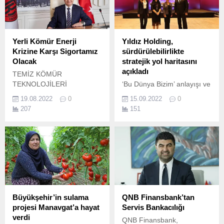
başlıklı konferansta ele
alındı.
Yerli Kömür Enerji
Yıldız Holding,
Krizine Karşı Sigortamız
sürdürülebilirlikte
Olacak
stratejik yol haritasını
açıkladı
TEMİZ KÖMÜR
TEKNOLOJİLERİ
‘Bu Dünya Bizim’ anlayışı ve
ZİRVESİ’NDE KÖMÜRÜN
‘İsrafsız Şirket’ modeliyle
19.08.2022
0
15.09.2022
0
GELECEĞİ KONUŞULACAK
tüm paydaşlarına
207
151
Enerji krizine karşı
sürdürülebilir değer yaratma
sigortamız olan yerli
odağıyla faaliyet gösteren
kömürün enerji
Yıldız Holding,
çeşitliliğindeki bugünü ve
sürdürülebilirlikte yeni
geleceği 4.
stratejik yol haritasını
duyurdu.
Büyükşehir’in sulama
QNB Finansbank’tan
projesi Manavgat’a hayat
Servis Bankacılığı
verdi
QNB Finansbank,