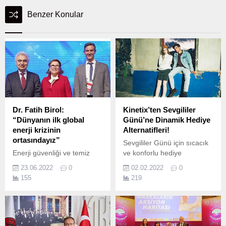
Benzer Konular
Dr. Fatih Birol:
Kinetix’ten Sevgililer
“Dünyanın ilk global
Günü’ne Dinamik Hediye
enerji krizinin
Alternatifleri!
ortasındayız”
Sevgililer Günü için sıcacık
Enerji güvenliği ve temiz
ve konforlu hediye
enerjide son gelişmeler
arayanlar için Kinetix,
23.06.2022
0
02.02.2022
0
Sabancı Üniversitesi
birbirinden farklı trend
155
219
İstanbul Uluslararası Enerji
seçenekler sunuyor.
ve İklim Merkezi (IICEC)
tarafından düzenlenen
“Enerji Güvenliği, Temiz
Enerji & Finansmanın Rolü”