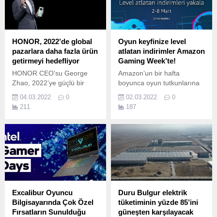
HONOR, 2022’de global
Oyun keyfinize level
pazarlara daha fazla ürün
atlatan indirimler Amazon
getirmeyi hedefliyor
Gaming Week’te!
HONOR CEO'su George
Amazon’un bir hafta
Zhao, 2022’ye güçlü bir
boyunca oyun tutkunlarına
başlangıç yaptıklarını, bu yıl
yönelik indirimler ve fırsatlar
04.03.2022
0
02.03.2022
0
küresel pazarlara daha
sunduğu etkinliği Gaming
211
187
fazla ürün getirmeyi ve
Week, 8 Mart tarihine kadar
dünya çapında satışlarını iki
Amazon.
katına çıkarmayı
hedeflediklerini belirtti.
Excalibur Oyuncu
Duru Bulgur elektrik
Bilgisayarında Çok Özel
tüketiminin yüzde 85’ini
Fırsatların Sunulduğu
güneşten karşılayacak