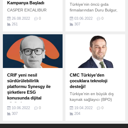
Kampanya Başladı
Türkiye’nin öncü gıda
CASPER EXCALIBUR
firmalarından Duru Bulgur,
BİLGİSAYAR ALANA CALL
çevre dostu projelere ağırlık
26.08.2022
0
03.06.2022
0
OF DUTY MODERN
vermeye devam ediyor.
261
307
WARFARE II OYUNU
HEDİYE! Oyuncuların ve
profesyonellerin
hayallerindeki tasarım,
üstün güç ve performansa
sahip bilgisayarlara
ulaşmasını sağlayan
Casper Excalibur, Intel
Gamer Days kapsamında
CRIF yeni nesil
CMC Türkiye’den
kullanıcılara özel fırsatlar
sürdürülebilirlik
çocuklara teknoloji
sunuyor.
platformu Synesgy ile
desteği!
şirketlere ESG
Türkiye’nin en büyük dış
konusunda dijital
kaynak sağlayıcı (BPO)
çözümler sunuyor
şirketlerinden CMC Türkiye,
10.06.2022
0
19.04.2022
0
CRIF, geliştirdiği ve eş
çocuklara erken yaşta dijital
307
204
zamanlı olarak dünyanın 15
bilgi ve beceriler
ülkesinde uygulamaya
kazandırmak ve eğitimde
koyduğu yeni nesil
fırsat eşitliğine katkı