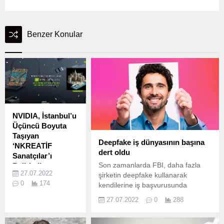
Benzer Konular
NVIDIA, İstanbul’u
Üçüncü Boyuta
Taşıyan
Deepfake iş dünyasının başına
‘NKREATİF
dert oldu
Sanatçılar’ı
Son zamanlarda FBI, daha fazla
Belirledi
27.07.2022
şirketin deepfake kullanarak
NVIDIA; Nkreatif,
0
174
kendilerine iş başvurusunda
yarışması ile yeni
bulunulduğu bilgisini paylaştı.
dönem dijital
27.07.2022
0
288
sanatçıları bir araya
getirdi.