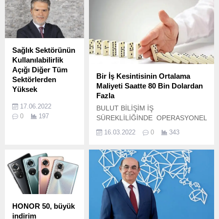
Sağlık Sektörünün
Kullanılabilirlik
Açığı Diğer Tüm
Bir İş Kesintisinin Ortalama
Sektörlerden
Maliyeti Saatte 80 Bin Dolardan
Yüksek
Fazla
Veeam Veri Koruma
17.06.2022
BULUT BİLİŞİM İŞ
Trendleri Raporu
0
197
SÜREKLİLİĞİNDE OPERASYONEL
2022, sağlık
KOLAYLIK SAĞLIYOR! Yapılan
sektöründe
16.03.2022
0
343
araştırmalara göre, bir şirket için
beklenen Hizmet
ortalama kesinti maliyetinin saatte
Seviyesi
84.
Anlaşması ile BT
departmanlarının
üretkenliğe ne kadar
hızlı geri
dönebileceği
HONOR 50, büyük
arasında 96'lık bir
indirim
"Kullanılabilirlik