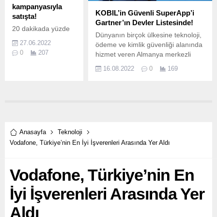
kampanyasıyla
Açığı" olduğunu
KOBIL’in Güvenli SuperApp’i
satışta!
gösteriyor.
Gartner’ın Devler Listesinde!
20 dakikada yüzde
Dünyanın birçok ülkesine teknoloji,
70’e kadar ulaşan
27.06.2022
ödeme ve kimlik güvenliği alanında
66W süper şarj
0
207
hizmet veren Almanya merkezli
teknolojisi, 6.
KOBIL, Gartner'ın her yıl düzenli
16.08.2022
0
169
olarak yayınladığı “Hype Cycle”
araştırmasında KOBIL Güvenli
SuperApp platformuyla dünya devi
şirketler listesine girdi.
Anasayfa
Teknoloji
Vodafone, Türkiye’nin En İyi İşverenleri Arasında Yer Aldı
Vodafone, Türkiye’nin En
İyi İşverenleri Arasında Yer
Aldı