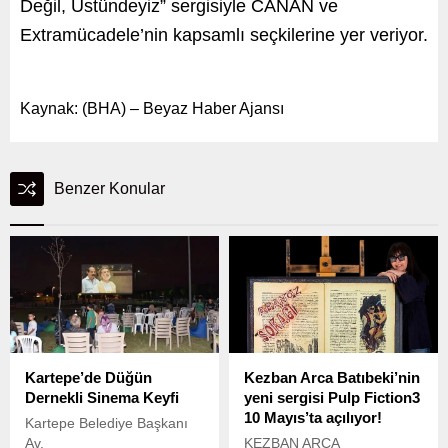
Değil, Üstündeyiz” sergisiyle CANAN ve
Extramücadele’nin kapsamlı seçkilerine yer veriyor.
Kaynak: (BHA) – Beyaz Haber Ajansı
Benzer Konular
Kartepe’de Düğün
Kezban Arca Batıbeki’nin
Dernekli Sinema Keyfi
yeni sergisi Pulp Fiction3
10 Mayıs’ta açılıyor!
Kartepe Belediye Başkanı
Av.
KEZBAN ARCA