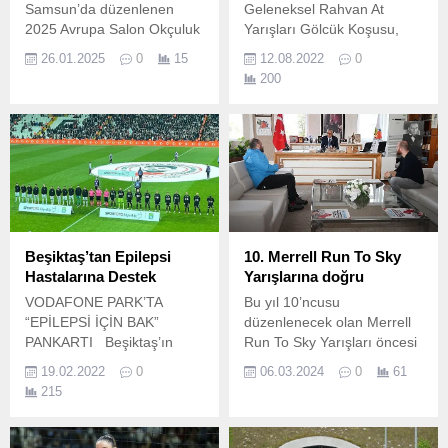
Samsun’da düzenlenen
Geleneksel Rahvan At
2025 Avrupa Salon Okçuluk
Yarışları Gölcük Koşusu,
Şampiyonası’nda yarışan
geleneksel spor tutkunlarını
26.01.2025
0
15
12.08.2022
0
Muğla Büyükşehir
14 Ağustos Pazar günü bir
200
Belediyesi okçuları, hem
kez daha Gölcük’te bir
bireysel hem de takım
araya getirecek.
kategorilerinde üstün
performans sergileyerek
büyük bir gurur kaynağı
oldu.
Beşiktaş’tan Epilepsi
10. Merrell Run To Sky
Hastalarına Destek
Yarışlarına doğru
VODAFONE PARK’TA
Bu yıl 10’ncusu
“EPİLEPSİ İÇİN BAK”
düzenlenecek olan Merrell
PANKARTI Beşiktaş’ın
Run To Sky Yarışları öncesi
Altay ile oynadığı Spor Toto
organizasyon komitesi
19.02.2022
0
06.03.2024
0
61
Süper Lig maçında
Başkanı Polat Dede, Kemer
215
stadyumda “Epilepsi İçin
Belediye Başkanı Necati
Bak” pankartı açıldı
Topaloğlu’nu makamında
Beşiktaş Futbol Takımı,
ziyaret ederek, yarışlar