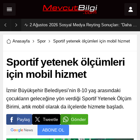
2 Ağustos 2026 Sosyal Medya Reyting Sonuçları: “Daha 17” Ekranlara Ambargo Koydu!
Anasayfa
Spor
Sportif yetenek ölçümleri için mobil hizmet
Sportif yetenek ölçümleri
için mobil hizmet
İzmir Büyükşehir Belediyesi’nin 8-10 yaş arasındaki
çocukların geleceğine yön verdiği Sportif Yetenek Ölçüm
Birimi, artık mobil olarak da ilçelerde hizmete başladı.
Paylaş
Tweetle
Gönder
ABONE OL