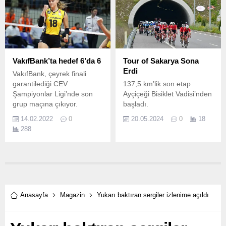
Türk Epilepsi ile Savaş
hakkında bilgi verdi.
Derneği'nin Epilepsi İçin Bak
farkındalık kampanyasına
destek verdi.
VakıfBank’ta hedef 6’da 6
Tour of Sakarya Sona
Erdi
VakıfBank, çeyrek finali
garantilediği CEV
137,5 km’lik son etap
Şampiyonlar Ligi’nde son
Ayçiçeği Bisiklet Vadisi’nden
grup maçına çıkıyor.
başladı.
14.02.2022
0
20.05.2024
0
18
288
Anasayfa
Magazin
Yukarı baktıran sergiler izlenime açıldı