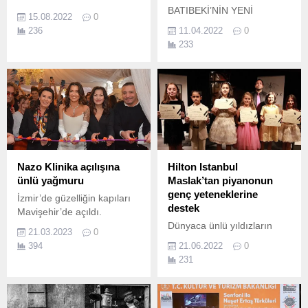
BATIBEKİ’NİN YENİ
15.08.2022
0
SERGİSİ PULP FICTION 3 ,
236
11.04.2022
0
CUE ART SPACE
233
ORGANİZASYONUYLA 10
MAYIS’TA YapıKredi
Bomontiada’DA AÇILIYOR!
Kezban Arca Batıbeki'nin
yeni sergisi PULP FICTION
3, Cue Art Space
organizasyonuyla YapıKredi
Bomontiada’da 1.
Nazo Klinika açılışına
Hilton Istanbul
ünlü yağmuru
Maslak’tan piyanonun
genç yeteneklerine
İzmir’de güzelliğin kapıları
destek
Mavişehir’de açıldı.
Dünyaca ünlü yıldızların
21.03.2023
0
İstanbul’da gerçekleştirdiği
394
21.06.2022
0
konser ve etkinliklerin resmi
231
konaklama sponsoru olan
Hilton Istanbul Maslak,
sanatı ve sanatçıyı
desteklemeye devam