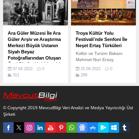
ediyor.
Ara Güler Müzesi İle Ara
Troya Kültür Yolu
Güler Arşiv ve Araştırma
Festivali’nde Senfoni İle
Merkezi Büyük Ustanın
Neşet Ertaş Türküleri
Siyah Beyaz
Kültür ve Turizm Bakanı
Fotoğraflarından Oluşan
Mehmet Nuri Ersoy,
Özel Bir Seçkiyi Afyon’da
Çanakkale'de Troya Kültür
07.04.2022
0
25.09.2022
0
Sanatseverlerle
Yolu Festivali kapsamında
311
289
Buluşturuyor
düzenlenen "Senfoni ile
Yürüttüğü sosyal sorumluluk
Neşet Ertaş Türküleri"
çalışmalarını “Doğuş’tan İyi
konserini izledi.
Bir Gelecek” vizyonuna
bağlı kalarak “memlekete
© Copyright 2019 MevcutBilgi Veri Analizi ve Medya Yayıncılığı Üst
hizmet” ilkesiyle yürüten
Şirketi
Doğuş Grubu’nun Ara Güler
ile iş birliği sonucu hayata
geçirdiği Ara Güler Müzesi
ile Ara Güler Arşiv ve