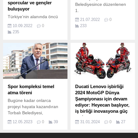
sporcular ve gençler
Belediyesince düzenlenen
buluşuyor
1.
Türkiye’nin alanında öncü
21.07.2022
0
teknoloji şirketi ve lider
10.09.2022
0
233
kripto varlık işlem platformu
235
Paribu, sporun yarınını
desteklemek için kurduğu
Team Paribu ile birlikte yeni
projelere imza atıyor.
Spor kompleksi temel
Ducati Lenovo işbirliği
atma töreni
2024 MotoGP Dünya
Şampiyonası için devam
Bugüne kadar onlarca
ediyor: Heyecan başlıyor,
projeyi hayata kazandıran
iş birliği inovasyona güç
Torbalı Belediyesi,
veriyor
Erdemoğlu Holding
12.05.2023
0
39
31.01.2024
0
27
(Merinos-Sasa) ile
Bir MotoGP sezonu daha
Cumhuriyet Mahallesi’nde
başlamak üzere ve Ducati
yer alan belediyeye ait
Lenovo Takımı rakiplerine