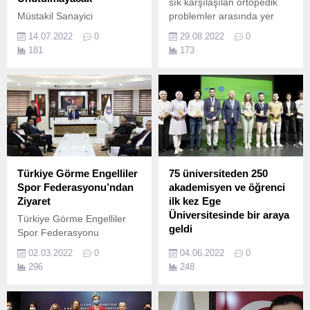
sık karşılaşılan ortopedik
Müstakil Sanayici
problemler arasında yer
İşadamları Derneği
alıyor.
14.07.2022
0
29.08.2022
0
(MÜSİAD) İzmir Başkanı
181
173
Bilal Saygılı, "15 Temmuz
Demokrasi ve Milli Birlik
Günü"nün altıncı yıldönümü
ile ilgili yazılı açıklama yaptı.
Türkiye Görme Engelliler
75 üniversiteden 250
Spor Federasyonu’ndan
akademisyen ve öğrenci
Ziyaret
ilk kez Ege
Üniversitesinde bir araya
Türkiye Görme Engelliler
geldi
Spor Federasyonu
Organizasyon Kurulu
Yükseköğretim Kalite Kurulu
02.03.2022
0
04.06.2022
0
Başkanı Ramazan Akgül,
(YÖKAK) ve Ege
296
248
Karaman Belediye Başkanı
Üniversitesi iş birliğinde
Savaş Kalaycı’yı ziyaret etti.
Türkiye’de ilk defa yapılan
“Kalite Öğrenci Toplulukları