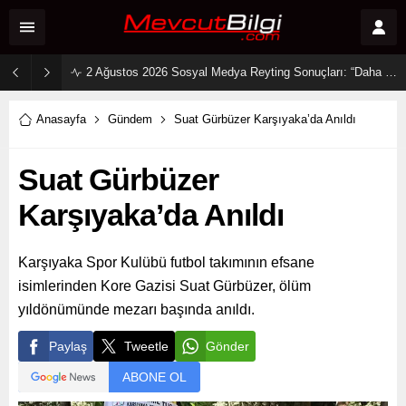
2 Ağustos 2026 Sosyal Medya Reyting Sonuçları: “Daha 17” Ekranlara Ambargo Koydu!
Anasayfa
Gündem
Suat Gürbüzer Karşıyaka’da Anıldı
Suat Gürbüzer
Karşıyaka’da Anıldı
Karşıyaka Spor Kulübü futbol takımının efsane
isimlerinden Kore Gazisi Suat Gürbüzer, ölüm
yıldönümünde mezarı başında anıldı.
Paylaş
Tweetle
Gönder
ABONE OL