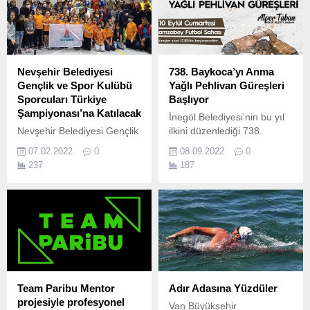
Nevşehir Belediyesi
738. Baykoca’yı Anma
Gençlik ve Spor Kulübü
Yağlı Pehlivan Güreşleri
Sporcuları Türkiye
Başlıyor
Şampiyonası’na Katılacak
İnegöl Belediyesi’nin bu yıl
Nevşehir Belediyesi Gençlik
ilkini düzenlediği 738.
ve Spor Kulübü’nün 6
07.02.2022
0
08.09.2022
0
sporcusu Spor Tırmanış
237
187
Küçükler Bölge
Şampiyonası’nda elde
ettikleri derecelerle Türkiye
Şampiyonası’na katılmaya
hak kazandı.
Team Paribu Mentor
Adır Adasına Yüzdüler
projesiyle profesyonel
Van Büyükşehir