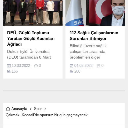
Zirvesi” (KATO’22) Ege
Üniversitesinde başladı.
DEÜ, Güçlü Toplumu
112 Sağlık Çalışanlarının
Yaratan Güçlü Kadınları
Sorunları Bitmiyor
Ağrladı
Bilindiği üzere sağlık
Dokuz Eylül Üniversitesi
çalışanları arasında
(DEÜ) tarafından 8 Mart
problemleri diğer
Dünya Kadınlar Günü
kurumlardan farklılık
10.03.2022
0
04.03.2022
0
etkinlikleri kapsamında
gösteren bir kurum mevcut.
166
200
Güçlü Kadın Güçlü Toplum
paneli gerçekleştirildi.
Anasayfa
Spor
Çakmak: Kocaeli’de sporsuz bir gün geçmeyecek