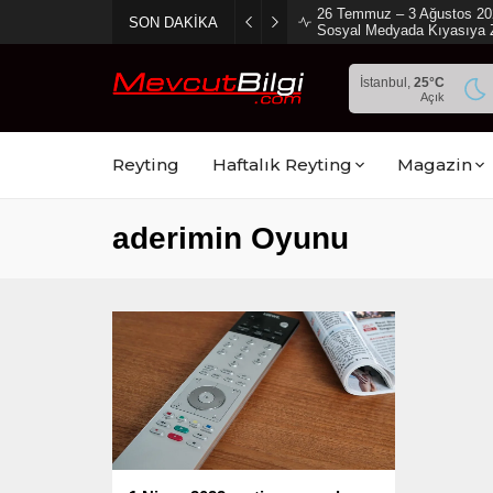
2 Ağustos 2026 Sosyal Med
SON DAKİKA
Ambargo Koydu!
İstanbul,
25
°C
Açık
Reyting
Haftalık Reyting
Magazin
aderimin Oyunu