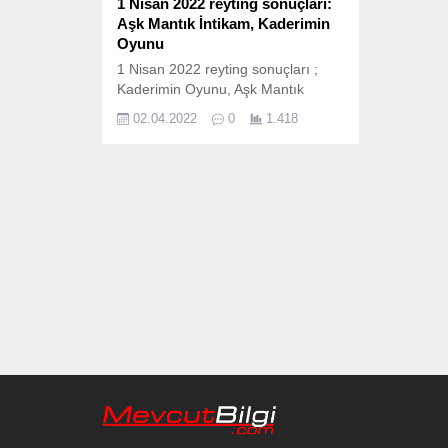
1 Nisan 2022 reyting sonuçları:
Aşk Mantık İntikam, Kaderimin
Oyunu
1 Nisan 2022 reyting sonuçları ;
Kaderimin Oyunu, Aşk Mantık
İntikam, Aziz, Yalnız Kurt, Arka
02.04.2022
0
1.418
Sokaklar, Kara Tahta ve bir çok
yapım ekranda izleyicileri ile
buluştu. İşte 1 Nisan Cuma reyting
sonuçları; 1 Nisan reyting sonuçları
nasıl hesaplanıyor? 1 Nisan 2022
reyting sonuçları Total, AB ve
20+ABC1 olarak ölçülen reyting
sonuçlarına göre...