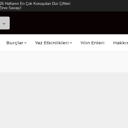
ya Reyting Sonuçları: “Daha 17” Ekranlara
Burçlar
Yaz Etkinlikleri
Yılın Enleri
Hakkı