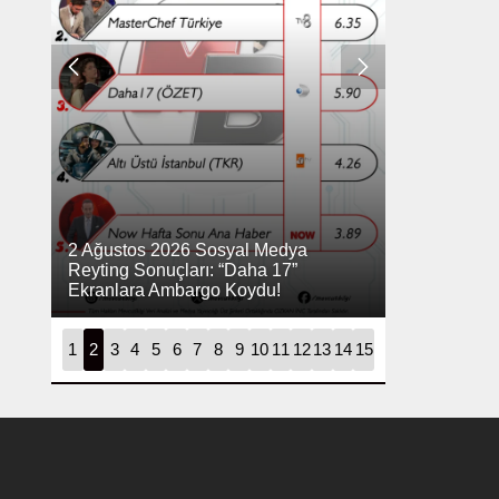
2 Ağustos 2026 Sosyal Medya
26 Temmuz 
Reyting Sonuçları: “Daha 17”
Reytingleri:
Ekranlara Ambargo Koydu!
Dijitali Nası
1
2
3
4
5
6
7
8
9
10
11
12
13
14
15