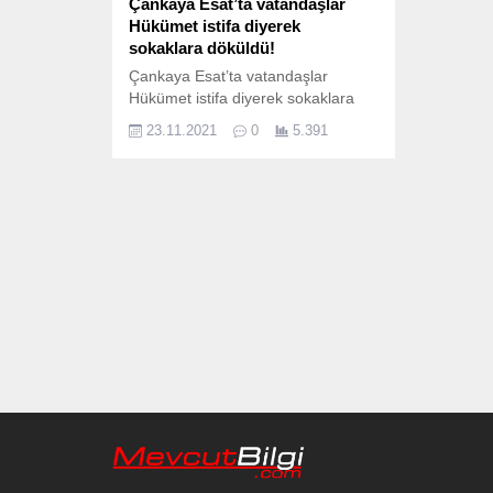
Çankaya Esat’ta vatandaşlar
Hükümet istifa diyerek
sokaklara döküldü!
Çankaya Esat’ta vatandaşlar
Hükümet istifa diyerek sokaklara
döküldü! Döviz kurunun 23 kasım
23.11.2021
0
5.391
2021 tarihi yani bugün ortalama 2
TL civarında yükselmesi ve
ekonomik koşulların giderek
kötüleşmesiyle Çankaya Esat’ta
vatandaşlar bu durumu şikayet
etmek üzere sokaklara döküldü!
İşte o anlardan bir video kayıtları;
Son alınan bilgilere göre polislerin
engellemeye çalıştığı fakat...