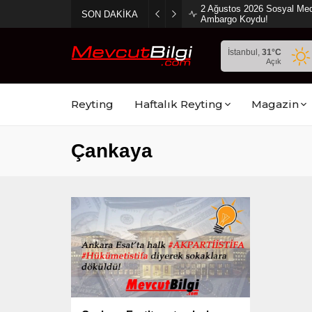
2 Ağustos 2026 Sosyal Med
SON DAKİKA
Ambargo Koydu!
İstanbul,
31
°C
Açık
Reyting
Haftalık Reyting
Magazin
Çankaya