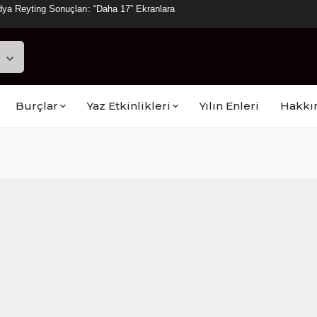
ya Reyting Sonuçları: “Daha 17” Ekranlara
Burçlar
Yaz Etkinlikleri
Yılın Enleri
Hakkı