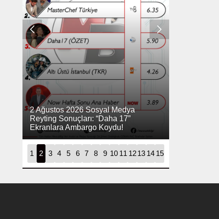
2 Ağustos 2026 Sosyal Medya
26 Temmuz 
Reyting Sonuçları: “Daha 17”
Reytingleri:
Ekranlara Ambargo Koydu!
Dijitali Nası
1
2
3
4
5
6
7
8
9
10
11
12
13
14
15