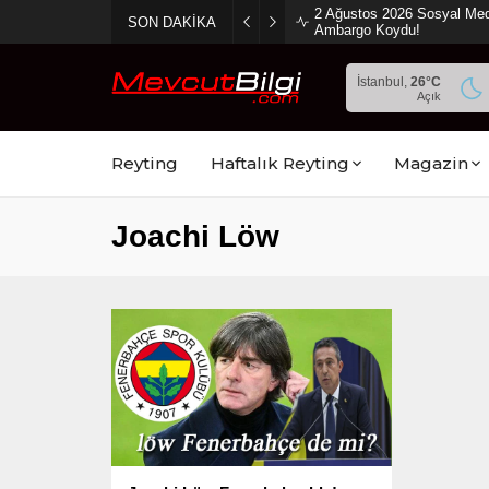
2 Ağustos 2026 Sosyal Med
SON DAKİKA
Ambargo Koydu!
İstanbul,
26
°C
Açık
Reyting
Haftalık Reyting
Magazin
Joachi Löw