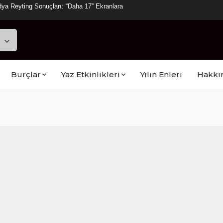
ya Reyting Sonuçları: “Daha 17” Ekranlara
Burçlar
Yaz Etkinlikleri
Yılın Enleri
Hakkı