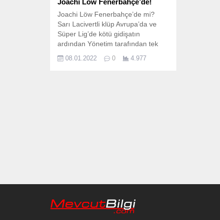
Joachi Löw Fenerbahçe’de!
Joachi Löw Fenerbahçe’de mi?
Sarı Lacivertli klüp Avrupa’da ve
Süper Lig’de kötü gidişatın
ardından Yönetim tarafından tek
taraflı olarak 20 Aralık 2021
08.01.2022
0
4.977
tarihinde Portekizli teknik adam
Vitor Pereira ile yollar ayrıldı. Yeni
yıla teknik direktörsüz giren sarı
lacivertli klübün taraftarları twitter
üzerinden her gün bir tag ile
yönetimi eleştirmekle birlikte...