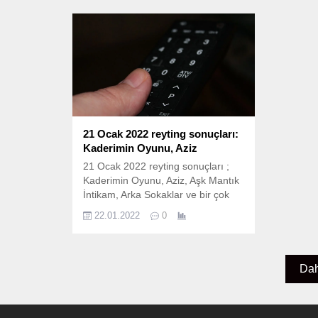
yapım ekranda izleyicileri ile
ile buluş
buluştu. İşte 11 Şubat Cuma reyting
Cuma rey
sonuçları; 11 Şubat reyting
reyting 
sonuçları nasıl hesaplanıyor? 11
hesaplan
Şubat 2022 reyting sonuçları Total,
sonuçlar
AB ve 20+ABC1 olarak ölçülen
olarak...
reyting sonuçlarına...
21 Ocak 2022 reyting sonuçları:
Kaderimin Oyunu, Aziz
21 Ocak 2022 reyting sonuçları ;
Kaderimin Oyunu, Aziz, Aşk Mantık
İntikam, Arka Sokaklar ve bir çok
yapım ekranda izleyicileri ile
22.01.2022
0
buluştu. İşte 21 Ocak Cuma reyting
sonuçları; 21 Ocak reyting
sonuçları nasıl hesaplanıyor? 21
Ocak 2022 reyting sonuçları Total,
Dah
AB ve 20+ABC1 olarak ölçülen
reyting sonuçlarına göre sıralama
belli oluyor....