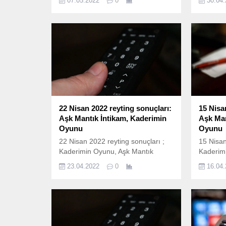
07.05.2022
0
30.04
Doktoru ve bir çok yapım ekranda
Doktoru
izleyicileri ile buluştu. İşte 6 Mayıs
izleyicil
Cuma reyting sonuçları; 6 Mayıs
Cuma rey
reyting sonuçları nasıl
reyting 
hesaplanıyor? 6 Mayıs 2022
hesapla
reyting sonuçları Total, AB ve
reyting 
20+ABC1 olarak ölçülen reyting
20+ABC1 
sonuçlarına göre sıralama...
sonuçlar
22 Nisan 2022 reyting sonuçları:
15 Nisa
Aşk Mantık İntikam, Kaderimin
Aşk Man
Oyunu
Oyunu
22 Nisan 2022 reyting sonuçları ;
15 Nisan
Kaderimin Oyunu, Aşk Mantık
Kaderim
İntikam, Aziz, Yalnız Kurt, Arka
İntikam, 
23.04.2022
0
16.04
Sokaklar, Kasaba Doktoru ve bir
Sokaklar
çok yapım ekranda izleyicileri ile
çok yapım
buluştu. İşte 22 Nisan Cuma reyting
buluştu.
sonuçları; 22 Nisan reyting
sonuçlar
sonuçları nasıl hesaplanıyor? 22
sonuçlar
Nisan 2022 reyting sonuçları Total,
Nisan 20