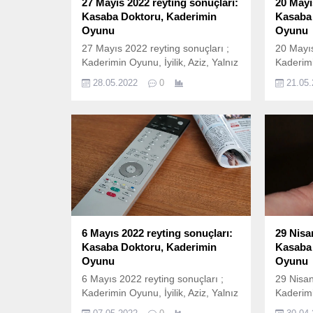
27 Mayıs 2022 reyting sonuçları:
20 Mayı
Kasaba Doktoru, Kaderimin
Kasaba 
Oyunu
Oyunu
27 Mayıs 2022 reyting sonuçları ;
20 Mayıs
Kaderimin Oyunu, İyilik, Aziz, Yalnız
Kaderimi
Kurt, Arka Sokaklar, Kasaba
Kurt, Ar
28.05.2022
0
21.05
Doktoru ve bir çok yapım ekranda
Doktoru
izleyicileri ile buluştu. İşte 27 Mayıs
izleyicil
Cuma reyting sonuçları; 27 Mayıs
Cuma rey
reyting sonuçları nasıl
reyting 
hesaplanıyor? 27 Mayıs 2022
hesapla
reyting sonuçları Total, AB ve
reyting 
20+ABC1 olarak ölçülen reyting
20+ABC1 
sonuçlarına göre sıralama...
sonuçlar
6 Mayıs 2022 reyting sonuçları:
29 Nisa
Kasaba Doktoru, Kaderimin
Kasaba 
Oyunu
Oyunu
6 Mayıs 2022 reyting sonuçları ;
29 Nisan
Kaderimin Oyunu, İyilik, Aziz, Yalnız
Kaderimi
Kurt, Arka Sokaklar, Kasaba
Kurt, Ar