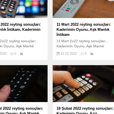
0+ABC1 olarak ölçülen
20+ABC1 olarak ölçülen reyting
sonuçlarına...
sonuçlarına...
 2022 reyting sonuçları:
11 Mart 2022 reyting sonuçları:
tık İntikam, Kaderimin
Kaderimin Oyunu, Aşk Mantık
İntikam
2o22 reyting sonuçları ;
11 Mart 2o22 reyting sonuçları ;
in Oyunu, Aşk Mantık
Kaderimin Oyunu, Aşk Mantık
Aziz, Yalnız Kurt, Arka
İntikam, Aziz, Yalnız Kurt, Arka
.2022
0
12.03.2022
0
 ve bir çok yapım ekranda
Sokaklar ve bir çok yapım ekranda
eri ile buluştu. İşte 18 Mart
izleyicileri ile buluştu. İşte 11 Mart
ting sonuçları; 18 Mart
Cuma reyting sonuçları; 11 Mart
sonuçları nasıl
reyting sonuçları nasıl
ıyor? 18 Mart 2022 reyting
hesaplanıyor? 11 Mart 2022 reyting
ı Total, AB ve 20+ABC1
sonuçları Total, AB ve 20+ABC1
lçülen reyting sonuçlarına
olarak ölçülen reyting sonuçlarına
alama...
göre sıralama...
t 2022 reyting sonuçları:
18 Şubat 2022 reyting sonuçları:
in Oyunu, Aşk Mantık
Kaderimin Oyunu, Aziz