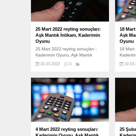
AB ve 20+ABC1 olarak ölçülen
AB ve 2
reyting sonuçlarına...
reyting 
25 Mart 2022 reyting sonuçları:
18 Mart
Aşk Mantık İntikam, Kaderimin
Aşk Man
Oyunu
Oyunu
25 Mart 2022 reyting sonuçları ;
18 Mart 
Kaderimin Oyunu, Aşk Mantık
Kaderim
İntikam, Aziz, Yalnız Kurt, Arka
İntikam, 
26.03.2022
0
19.03
Sokaklar ve bir çok yapım ekranda
Sokaklar
izleyicileri ile buluştu. İşte 25 Mart
izleyicil
Cuma reyting sonuçları; 25 Mart
Cuma rey
reyting sonuçları nasıl
reyting 
hesaplanıyor? 25 Mart 2022 reyting
hesaplan
sonuçları Total, AB ve 20+ABC1
sonuçlar
olarak ölçülen reyting sonuçlarına
olarak ö
göre sıralama...
göre sır
4 Mart 2022 reyting sonuçları:
25 Şuba
Kaderimin Oyunu, Aşk Mantık
Kaderim