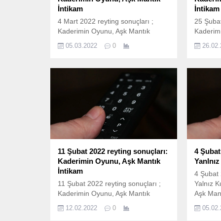
İntikam
İntikam
4 Mart 2022 reyting sonuçları ;
25 Şubat
Kaderimin Oyunu, Aşk Mantık
Kaderim
İntikam, Aziz, Yalnız Kurt ve bir çok
İntikam, 
05.03.2022
0
26.02
yapım ekranda izleyicileri ile
yapım ekr
buluştu. İşte 4 Mart
buluştu.
Cumartesi reyting sonuçları; 4 Mart
Cuma rey
reyting sonuçları nasıl
reyting 
hesaplanıyor? 4 Mart 2022 reyting
hesapla
sonuçları Total, AB ve 20+ABC1
reyting 
olarak ölçülen reyting sonuçlarına
20+ABC1 
göre sıralama belli oluyor....
sonuçlar
oluyor....
11 Şubat 2022 reyting sonuçları:
4 Şubat
Kaderimin Oyunu, Aşk Mantık
Yanlnız
İntikam
4 Şubat 
11 Şubat 2022 reyting sonuçları ;
Yalnız K
Kaderimin Oyunu, Aşk Mantık
Aşk Mant
İntikam, Yalnız Kurt, Aziz, Arka
Kıbrıs Z
12.02.2022
0
05.02
Sokaklar, Karanlık Oda ve bir çok
ve bir ç