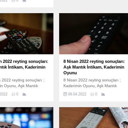
.2022
0
 ve bir çok yapım ekranda
eri ile buluştu. İşte 29 Nisan
ting sonuçları; 29 Nisan
sonuçları nasıl
nıyor? 29 Nisan 2022
sonuçları Total, AB ve
olarak ölçülen reyting
ına göre sıralama...
n 2022 reyting sonuçları:
8 Nisan 2022 reyting sonuçları:
tık İntikam, Kaderimin
Aşk Mantık İntikam, Kaderimin
Oyunu
 2022 reyting sonuçları ;
8 Nisan 2022 reyting sonuçları ;
in Oyunu, Aşk Mantık
Kaderimin Oyunu, Aşk Mantık
Aziz, Yalnız Kurt, Arka
İntikam, Aziz, Yalnız Kurt, Arka
.2022
0
09.04.2022
0
, Kasaba Doktoru ve bir
Sokaklar, Kasaba Doktoru ve bir
 ekranda izleyicileri ile
çok yapım ekranda izleyicileri ile
 İşte 15 Nisan Cuma reyting
buluştu. İşte 8 Nisan Cuma reyting
ı; 15 Nisan reyting
sonuçları; 8 Nisan reyting sonuçları
ı nasıl hesaplanıyor? 8
nasıl hesaplanıyor? 8 Nisan 2022
22 reyting sonuçları Total,
reyting sonuçları Total, AB ve