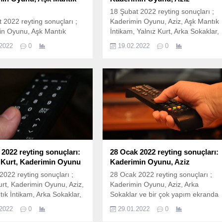
18 Şubat 2022 reyting sonuçları ;
 2022 reyting sonuçları ;
Kaderimin Oyunu, Aziz, Aşk Mantık
in Oyunu, Aşk Mantık
İntikam, Yalnız Kurt, Arka Sokaklar,
Aziz, Yalız Kurt ve bir çok
Kırmızı Oda ve bir çok yapım
.2022
0
19.02.2022
0
anda izleyicileri ile
ekranda izleyicileri ile buluştu. İşte
 İşte 25 Şubat
18 Şubat Cuma reyting sonuçları;
ting sonuçları; 25 Şubat
18 Şubat reyting sonuçları nasıl
sonuçları nasıl
hesaplanıyor? 18 Şubat 2022
nıyor? 25 Şubat 2022
reyting sonuçları Total, AB ve
sonuçları Total, AB ve
20+ABC1 olarak ölçülen reyting
olarak ölçülen reyting
sonuçlarına...
ına göre sıralama belli
 2022 reyting sonuçları:
28 Ocak 2022 reyting sonuçları:
 Kurt, Kaderimin Oyunu
Kaderimin Oyunu, Aziz
2022 reyting sonuçları ;
28 Ocak 2022 reyting sonuçları ;
urt, Kaderimin Oyunu, Aziz,
Kaderimin Oyunu, Aziz, Arka
ık İntikam, Arka Sokaklar,
Sokaklar ve bir çok yapım ekranda
afere Doğru, Kırmızı Oda
izleyicileri ile buluştu. İşte 28 Ocak
.2022
0
29.01.2022
0
ok yapım ekranda izleyicileri
Cuma reyting sonuçları; 28 Ocak