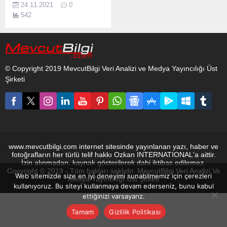
24.11.2021
0
başladığı ilk günden bu
542
yana Fox TV ekranların’da
izleyiciyi kendine bağlayan
ve Sosyal medyada bolca
konuşulan Türk yapımı
dizilerinden biri olmayı
© Copyright 2019 MevcutBilgi Veri Analizi ve Medya Yayıncılığı Üst
izleyicinin gözünden aldığı
Şirketi
tam not ile başardı
diyebiliriz. Kanunsuz
Topraklar 8. Bölüm İzle
Kanunsuz Topraklar
dizisinin konusu nedir?
1939...
www.mevcutbilgi.com internet sitesinde yayınlanan yazı, haber ve
fotoğrafların her türlü telif hakkı Ozkan INTERNATIONAL'a aittir.
İzin alınmadan, kaynak gösterilerek dahi iktibas edilemez.
Copyright © 2019 - Tüm hakları saklıdır. MevcutBilgi Veri Analizi Ve
Web sitemizde size en iyi deneyimi sunabilmemiz için çerezleri
Medya Yayıncılığı Üst Şirketi
kullanıyoruz. Bu siteyi kullanmaya devam ederseniz, bunu kabul
ettiğinizi varsayarız.
Tamam
Gizlilik Politikası