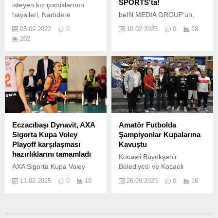
SPORTS'ta!
isteyen kız çocuklarının
hayalleri, Narlıdere
beIN MEDIA GROUP’un,
Belediyesi, Türkiye Yelken
dezavantajlı insanlara ve
05.09.2022
0
10.02.2025
0
28
Federasyonu ve İzmir Türk
topluluklara daha iyi bir
202
Koleji (İTK) Yelken Spor
gelecek sunmayı
Kulübü işbirliğiyle gerçek
amaçlayarak başlattığı ve
oldu.
bu yıl ikincisi düzenlenecek
‘Match For Hope’, 14
Şubat’ta Doha’da bulunan
974 Stadyumu’nda
oynanacak.
Eczacıbaşı Dynavit, AXA
Amatör Futbolda
Sigorta Kupa Voley
Şampiyonlar Kupalarına
Playoff karşılaşması
Kavuştu
hazırlıklarını tamamladı
Kocaeli Büyükşehir
AXA Sigorta Kupa Voley
Belediyesi ve Kocaeli
Kadınlar 2023-24
Amatör Spor Kulüpleri
11.02.2025
0
18
26.09.2023
0
16
sezonunun finalisti
Federasyonu (KASKF) iş
Eczacıbaşı Dynavit, 11
birliğinde 2022-
Şubat Pazar günü çeyrek
2023 sezonunda
finalde Kuzeyboru ile
kategorilerinde zirveye