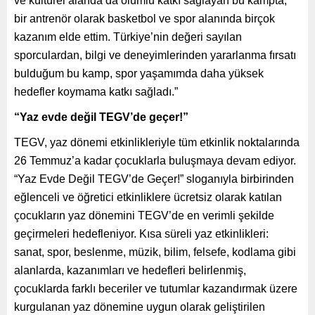
ve kültürel alanda da olumlu katkı sağlayan bu kampta,
bir antrenör olarak basketbol ve spor alanında birçok
kazanım elde ettim. Türkiye’nin değeri sayılan
sporculardan, bilgi ve deneyimlerinden yararlanma fırsatı
bulduğum bu kamp, spor yaşamımda daha yüksek
hedefler koymama katkı sağladı.”
“Yaz evde değil TEGV’de geçer!”
TEGV, yaz dönemi etkinlikleriyle tüm etkinlik noktalarında
26 Temmuz’a kadar çocuklarla buluşmaya devam ediyor.
“Yaz Evde Değil TEGV’de Geçer!” sloganıyla birbirinden
eğlenceli ve öğretici etkinliklere ücretsiz olarak katılan
çocukların yaz dönemini TEGV’de en verimli şekilde
geçirmeleri hedefleniyor. Kısa süreli yaz etkinlikleri:
sanat, spor, beslenme, müzik, bilim, felsefe, kodlama gibi
alanlarda, kazanımları ve hedefleri belirlenmiş,
çocuklarda farklı beceriler ve tutumlar kazandırmak üzere
kurgulanan yaz dönemine uygun olarak geliştirilen