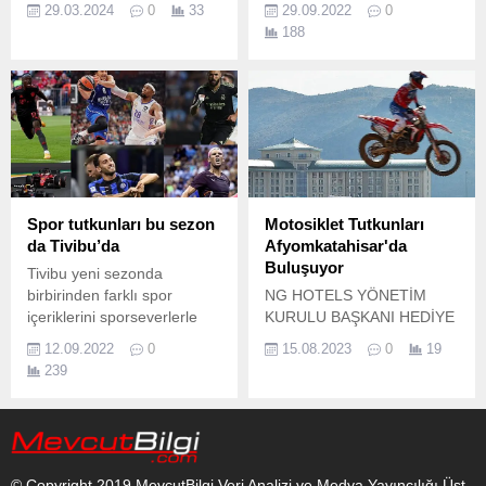
29.03.2024
0
33
29.09.2022
0
tarafından ziyaret edildi.
Hizmetler Bakanlığı
188
tarafından düzenlenecek
Huzurevleri Arası Bocce
Turnuvasına hazırlık
kapsamında Seyranbağları
Huzurevi Bocce Takımı ile
dostluk maçı yaptı.
Spor tutkunları bu sezon
Motosiklet Tutkunları
da Tivibu’da
Afyomkatahisar'da
Buluşuyor
Tivibu yeni sezonda
birbirinden farklı spor
NG HOTELS YÖNETİM
içeriklerini sporseverlerle
KURULU BAŞKANI HEDİYE
buluşturuyor.
GÜRAL GÜR: “EYLÜL’DE
12.09.2022
0
15.08.2023
0
19
AFYON İÇİN ORTALAMA
239
350 BİN TURİST
BEKLENTİMİZ VAR”
“AFYON’UN TURİZMİNE
KATKI SAĞLAYAN TÜM
ORGANİZASYONLARI
© Copyright 2019 MevcutBilgi Veri Analizi ve Medya Yayıncılığı Üst