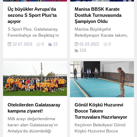
Üç büyükler Avrupa'da
Manisa BBSK Karate
sezonu S Sport Plus'ta
Dostluk Turnuvasında
açıyor
Şampiyon Oldu
S Sport Plus, Galatasaray,
Manisa Büyükşehir
Fenerbahçe ve Beşiktaş'ın
Belediyespor Karate takımı,
Şampiyonlar Ligi ve Avrupa
İller Arası Dostluk Turnuvası
22.07.2023
0
23
01.03.2022
0
Konferans Ligi'ndeki 2.
kapsamında düzenlenen
219
müsabakalarda 5 altın, 1
gümüş ve 5 bronz madalya
kazanarak genel klasman
şampiyonu oldu.
Otelcilerden Galatasaray
Gönül Köşkü Huzurevi
kampına ziyaret!
Bocce Takımı
Turnuvalara Hazırlanıyor
Milli arayı değerlendirme
kararı alan Galatasaray’ın
Keçiören Belediyesi Gönül
Antalya’da düzenlediği
Köşkü Huzurevi Bocce
kamp, bölge otelcileri
Takımı, Aile ve Sosyal