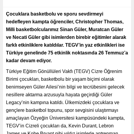
Çocuklara basketbolu ve sporu sevdirmeyi
hedefleyen kampta öğrenciler, Christopher Thomas,
Milli basketbolcularımız Sinan Güler, Muratcan Güler
ve Necati Güler gibi isimlerden birebir eğitimler alarak
farklı etkinliklere katıldılar. TEGV’in yaz etkinlikleri ise
Türkiye genelinde 75 etkinlik noktasında 26 Temmuz’a
kadar devam ediyor.
Türkiye Eğitim Gönüllüleri Vakfı (TEGV) Cizre Öğrenim
Birimi çocukları, basketbolu bir yaşam biçimi olarak
benimseyen Güler Ailesi’nin bilgi ve tecrübesini gelecek
nesillere aktarma arzusuyla hayata geçirdiği Güler
Legacy’nin kampına katıldı. Ülkemizdeki çocuklara ve
gençlere basketbol topunu, spor sevgisini ulaştırmayı
amaçlayan Özyeğin Üniversitesi kampüsündeki kampta,
TEGV’in Cizreli çocukları da, Kevin Durant, Lebron
James ve Kobe Bryant gibi yıldız isimlerle antrenman