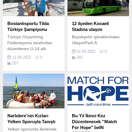
Bostanlısporlu Tilda
12 ilçeden Kocaeli
Türkiye Şampiyonu
Stadına ulaşım
Türkiye Oryantiring
Büyükşehir iştiraklerinden
Federasyonu tarafından
UlaşımPark A.
düzenlenen U-14 altı
02.04.2022
0
Türkiye Oryantiring
11.04.2022
0
242
Şampiyonası’nda
207
Bostanlıspor’a Türkiye
Şampiyonluğu geldi.
Narlıdere’nin Kızları
Bu Yıl İkinci Kez
Yelken Sporuyla Tanıştı
Düzenlenecek “Match
For Hope" beIN
Yelken sporunda ilerlemek