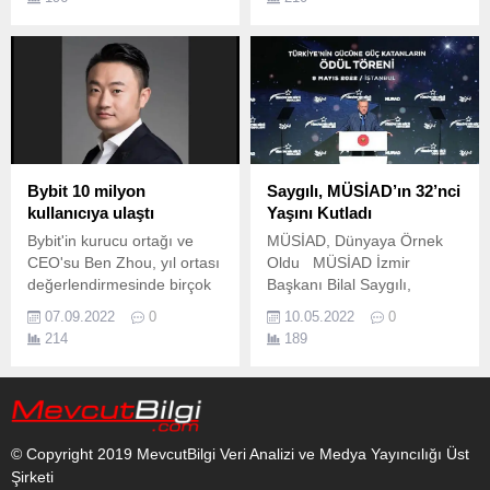
geçen yılın aynı dönemine
göre yolcu trafiğini yüzde
131 artırdı.
Bybit 10 milyon
Saygılı, MÜSİAD’ın 32’nci
kullanıcıya ulaştı
Yaşını Kutladı
Bybit'in kurucu ortağı ve
MÜSİAD, Dünyaya Örnek
CEO'su Ben Zhou, yıl ortası
Oldu MÜSİAD İzmir
değerlendirmesinde birçok
Başkanı Bilal Saygılı,
yeni ürüne ve önemli
MÜSİAD’ın 32’nci kuruluş yıl
07.09.2022
0
10.05.2022
0
dönüm noktasına değindi.
dönümüne ilişkin kutlama
214
189
mesajı yayınladı.
© Copyright 2019 MevcutBilgi Veri Analizi ve Medya Yayıncılığı Üst
Şirketi