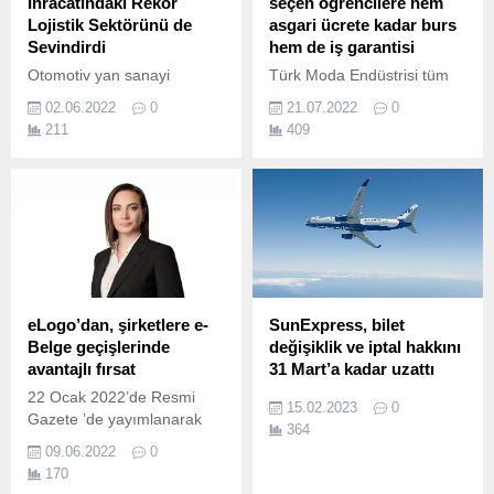
İhracatındaki Rekor
seçen öğrencilere hem
Lojistik Sektörünü de
asgari ücrete kadar burs
Sevindirdi
hem de iş garantisi
Otomotiv yan sanayi
Türk Moda Endüstrisi tüm
ihracatı geçen yıl 11,8
olanaklarını Z kuşağının
02.06.2022
0
21.07.2022
0
milyar dolar ile rekor kırdı.
önüne serdi Tekstil
211
409
mühendisliğini seçen
öğrencilere hem asgari
ücrete kadar burs hem de iş
garantisi Tekstil
Mühendisleri mezun
olmadan önce işe başlıyor
...
eLogo’dan, şirketlere e-
SunExpress, bilet
Belge geçişlerinde
değişiklik ve iptal hakkını
avantajlı fırsat
31 Mart’a kadar uzattı
22 Ocak 2022’de Resmi
15.02.2023
0
Gazete ’de yayımlanarak
364
yürürlüğe giren yeni tebliğ
09.06.2022
0
ile e-Fatura, e-Arşiv Fatura
170
ve e-İrsaliye zorunluluğunun