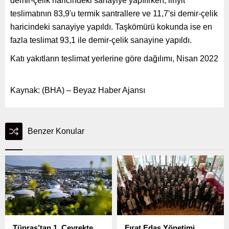
demir-çelik haricindeki sanayiye yapılırken, linyit
teslimatının 83,9'u termik santrallere ve 11,7'si demir-çelik
haricindeki sanayiye yapıldı. Taşkömürü kokunda ise en
fazla teslimat 93,1 ile demir-çelik sanayine yapıldı.
Katı yakıtların teslimat yerlerine göre dağılımı, Nisan 2022
Kaynak: (BHA) – Beyaz Haber Ajansı
Benzer Konular
Tüpraş’tan 1. Çeyrekte
Fırat Edaş Yönetimi,