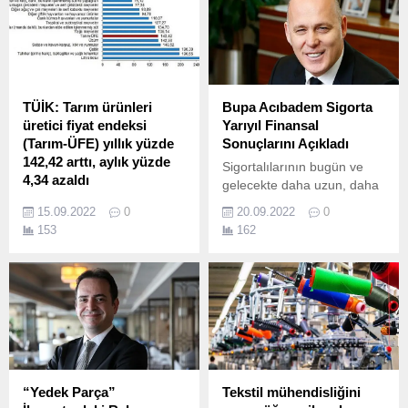
TÜİK: Tarım ürünleri
Bupa Acıbadem Sigorta
üretici fiyat endeksi
Yarıyıl Finansal
(Tarım-ÜFE) yıllık yüzde
Sonuçlarını Açıkladı
142,42 arttı, aylık yüzde
Sigortalılarının bugün ve
4,34 azaldı
gelecekte daha uzun, daha
Tarım-ÜFE'de (2015=100),
sağlıklı, daha mutlu
15.09.2022
0
20.09.2022
0
2022 yılı Ağustos ayında bir
yaşamalarına yardımcı
153
162
önceki aya göre 4,34 azalış,
olmak ve daha iyi bir dünya
bir önceki yılın Aralık ayına
yaratmak misyonuyla
göre 99,72, bir önceki yılın
hizmet veren Bupa
aynı ayına göre 142,42 ve
Acıbadem Sigorta, 2022 ilk
on iki aylık ortalamalara
yarıyıl sonuçlarını açıkladı.
göre 89,02 artış gerçekleşti.
“Yedek Parça”
Tekstil mühendisliğini