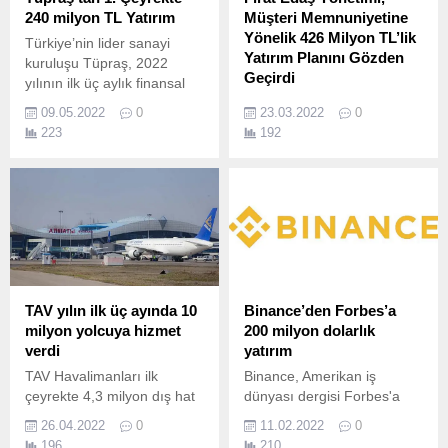
240 milyon TL Yatırım
Müşteri Memnuniyetine
Yönelik 426 Milyon TL’lik
Türkiye’nin lider sanayi
Yatırım Planını Gözden
kuruluşu Tüpraş, 2022
Geçirdi
yılının ilk üç aylık finansal
sonuçlarını açıkladı.
Sorumluluk sahasında
09.05.2022
0
23.03.2022
0
bulunan Elâzığ, Malatya,
223
192
Tunceli ve Bingöl’de, kaliteli
ve kesintisiz enerji arzı
hedefiyle faaliyetlerini
sürdüren Fırat Elektrik
Dağıtım A.
TAV yılın ilk üç ayında 10
Binance’den Forbes’a
milyon yolcuya hizmet
200 milyon dolarlık
verdi
yatırım
TAV Havalimanları ilk
Binance, Amerikan iş
çeyrekte 4,3 milyon dış hat
dünyası dergisi Forbes'a
ve 5,7 milyon iç hat
200 milyon dolarlık stratejik
26.04.2022
0
11.02.2022
0
yolcusuna hizmet vererek
yatırım yapacak.
196
210