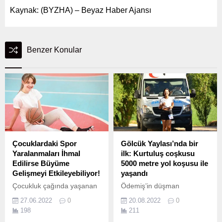
Kaynak: (BYZHA) – Beyaz Haber Ajansı
Benzer Konular
Çocuklardaki Spor
Gölcük Yaylası’nda bir
Yaralanmaları İhmal
ilk: Kurtuluş coşkusu
Edilirse Büyüme
5000 metre yol koşusu ile
Gelişmeyi Etkileyebiliyor!
yaşandı
Çocukluk çağında yaşanan
Ödemiş’in düşman
spor yaralanmalarının
işgalinden kurtuluşunun
27.06.2022
0
20.08.2022
0
çocuğun büyüme gelişmesi
100.
198
211
üzerine olumsuz etkileri