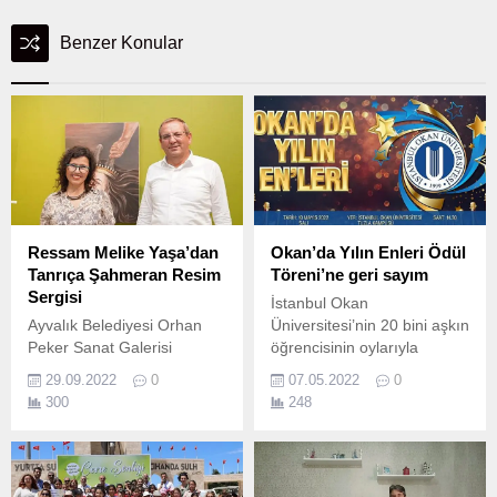
Benzer Konular
Ressam Melike Yaşa’dan
Okan’da Yılın Enleri Ödül
Tanrıça Şahmeran Resim
Töreni’ne geri sayım
Sergisi
İstanbul Okan
Ayvalık Belediyesi Orhan
Üniversitesi’nin 20 bini aşkın
Peker Sanat Galerisi
öğrencisinin oylarıyla
ressam Melike Yaşa’nın,
belirlenen Okan’da Yılın
29.09.2022
0
07.05.2022
0
“Tanrıça Şahmeran” resim
Enleri Ödül Töreni’ne geri
300
248
sergisine ev sahipliği
sayım başladı.
yapıyor.