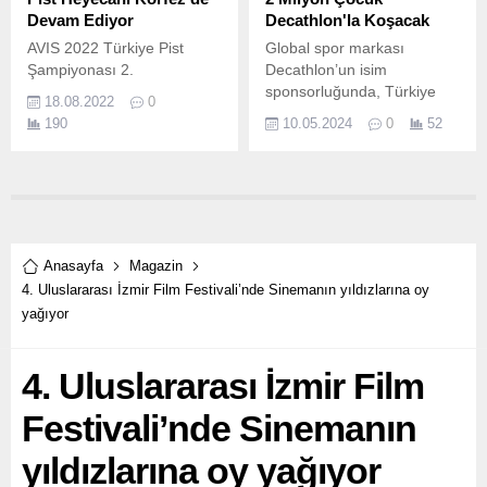
Denizli, organizasyonun
Devam Ediyor
Decathlon'la Koşacak
Çeşme'nin zengin deniz
AVIS 2022 Türkiye Pist
Global spor markası
kültürünü ve yelken
Şampiyonası 2.
Decathlon’un isim
sporundaki başarılarını bir
sponsorluğunda, Türkiye
kez daha ülkemize ve...
18.08.2022
0
Atletizm Federasyonu’nun iş
190
10.05.2024
0
52
birliğiyle düzenlenen,
Türkiye’nin en geniş
kapsamlı çocuk atletizm
yarışları “Decathlon
Türkiye’nin En Hızlısı”
mayıs ayı itibarıyla başladı.
Anasayfa
Magazin
4. Uluslararası İzmir Film Festivali’nde Sinemanın yıldızlarına oy
yağıyor
4. Uluslararası İzmir Film
Festivali’nde Sinemanın
yıldızlarına oy yağıyor