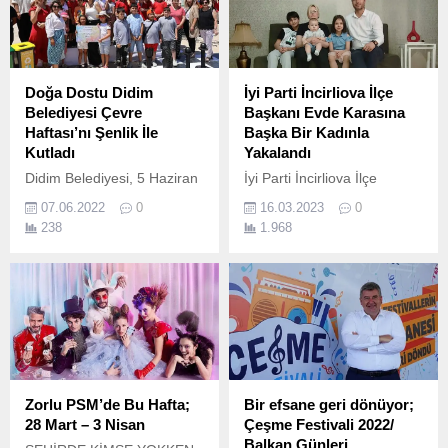
Doğa Dostu Didim
İyi Parti İncirliova İlçe
Belediyesi Çevre
Başkanı Evde Karasına
Haftası’nı Şenlik İle
Başka Bir Kadınla
Kutladı
Yakalandı
Didim Belediyesi, 5 Haziran
İyi Parti İncirliova İlçe
Dünya Çevre Günü ve
Başkanı Evde Karasına
07.06.2022
0
16.03.2023
0
Türkiye Çevre Haftası'nı
Başka Bir Kadınla Yakalandı
238
1.968
"Çevre Şenliği" ile kutladı.
En son gelen bilgilere göre
Ahmet Alak ın eşi Pınar Alak
evinde kocası Ahmet Alak(iyi
Parti İncirliova ilçe
başkanı)’ı tekrardan iyi Parti
incirliova Teşkilatı üyesi bir
kadınla yakaladı. Pınar Alak
yaptığı açıklamalara göre
evde bir kamera
Zorlu PSM’de Bu Hafta;
Bir efsane geri dönüyor;
bulunduğunu ve bunun...
28 Mart – 3 Nisan
Çeşme Festivali 2022/
Balkan Günleri