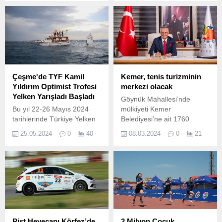
olabileceğine işaret eden
Ortopedi ve Travmatoloji
uzmanı Prof.
Çeşme'de TYF Kamil
Kemer, tenis turizminin
Yıldırım Optimist Trofesi
merkezi olacak
Yelken Yarışladı Başladı
Göynük Mahallesi’nde
Bu yıl 22-26 Mayıs 2024
mülkiyeti Kemer
tarihlerinde Türkiye Yelken
Belediyesi’ne ait 1760
Federasyonu’nun
parseldeki 19 dönüm arazi
25.05.2024
0
40
08.03.2024
0
21
sorumluluğunda, Çeşme
2886 sayılı Devlet İhale
Batı Yelken Kulübü
Kanununa göre yapılan
tarafından ikincisi
ihale sonucunda yap işlet
gerçekleştirilen TYF Kamil
devret modeline göre 20
Yıldırım Optimist Trofesi
yıllığına Corendon Turizm
Yelken Yarışları’nda günün
Grubu’na kiralanmıştı.
ve serinin ilk yarışının
startını veren Çeşme
Belediye Başkanı Lal
Pist Heyecanı Körfez’de
2 Milyon Çocuk