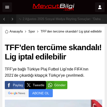
26 Temmuz 2026 Sosyal Medya Reytingleri: ‘Daha 17’ Ekranları ve Dijitali Nasıl Fethetti?
Anasayfa
Spor
TFF’den tercüme skandalı! Lig iptal edilebilir
TFF’den tercüme skandalı!
Lig iptal edilebilir
TFF'ye bağlı Türkiye Plaj Futbol Ligi'nde FIFA'nın
2021'de çıkardığı kitapçık Türkçe'ye çevrilmedi.
Paylaş
Tweetle
Gönder
ABONE OL