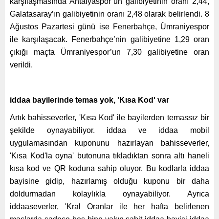
karşılaşmasında Antalyaspor’un galibiyetinin oranı 2,44,
Galatasaray’ın galibiyetinin oranı 2,48 olarak belirlendi. 8
Ağustos Pazartesi günü ise Fenerbahçe, Ümraniyespor
ile karşılaşacak. Fenerbahçe’nin galibiyetine 1,29 oran
çıkığı maçta Ümraniyespor’un 7,30 galibiyetine oran
verildi.
iddaa bayilerinde temas yok, 'Kısa Kod' var
Artık bahisseverler, 'Kısa Kod' ile bayilerden temassız bir
şekilde oynayabiliyor. iddaa ve iddaa mobil
uygulamasından kuponunu hazırlayan bahisseverler,
'Kısa Kod'la oyna' butonuna tıkladıktan sonra altı haneli
kısa kod ve QR koduna sahip oluyor. Bu kodlarla iddaa
bayisine gidip, hazırlamış olduğu kuponu bir daha
doldurmadan kolaylıkla oynayabiliyor. Ayrıca
iddaaseverler, 'Kral Oranlar ile her hafta belirlenen