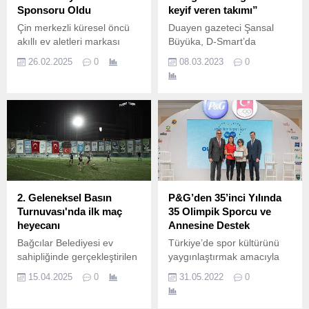
Sponsoru Oldu
keyif veren takımı”
Çin merkezli küresel öncü
Duayen gazeteci Şansal
akıllı ev aletleri markası
Büyüka, D-Smart’da
Dreame Technology,
Skorer TV’ muhabiri
26.02.2025
0
08.03.2023
0
Galatasaray Spor
Nergis Aşkın’ın sorularını
Kulübü'nün resmi sponsoru
yanıtladı.
oldu.
2. Geleneksel Basın
P&G’den 35’inci Yılında
Turnuvası'nda ilk maç
35 Olimpik Sporcu ve
heyecanı
Annesine Destek
Bağcılar Belediyesi ev
Türkiye’de spor kültürünü
sahipliğinde gerçekleştirilen
yaygınlaştırmak amacıyla
2.
Olimpik Anneler projesini
15.04.2025
0
31.05.2022
0
başlatan, Fairy, Ariel, Prima
gibi markaların üreticisi