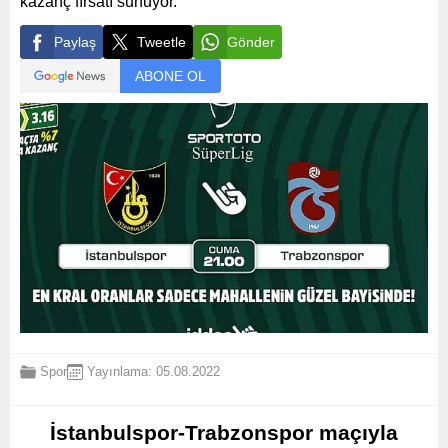
kazanç fırsatı sunuyor.
Paylaş
Tweetle
Gönder
ABONE OL
Spor
Yayınlama: 05.08.2022
İstanbulspor-Trabzonspor maçıyla