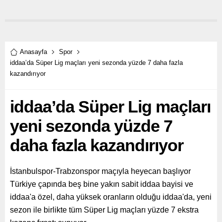
Procter & Gamble (P&G),
Türkiye’deki 35’inci yılından
hareketle destek verdiği
sporcu ve anne sayısını
35’e yükseltti.
Anasayfa
Spor
iddaa’da Süper Lig maçları yeni sezonda yüzde 7 daha fazla
kazandırıyor
iddaa’da Süper Lig maçları
yeni sezonda yüzde 7
daha fazla kazandırıyor
İstanbulspor-Trabzonspor maçıyla heyecan başlıyor
Türkiye çapında beş bine yakın sabit iddaa bayisi ve
iddaa'a özel, daha yüksek oranların olduğu iddaa'da, yeni
sezon ile birlikte tüm Süper Lig maçları yüzde 7 ekstra