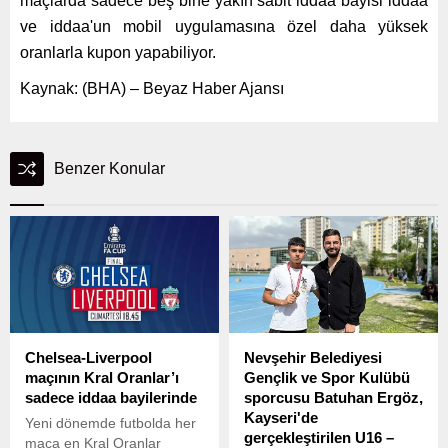
maçlarda sadece beş bine yakın sabit iddaa bayisi iddaa
ve iddaa'un mobil uygulamasına özel daha yüksek
oranlarla kupon yapabiliyor.
Kaynak: (BHA) – Beyaz Haber Ajansı
Benzer Konular
Chelsea-Liverpool
Nevşehir Belediyesi
maçının Kral Oranlar’ı
Gençlik ve Spor Kulübü
sadece iddaa bayilerinde
sporcusu Batuhan Ergöz,
Kayseri'de
Yeni dönemde futbolda her
gerçekleştirilen U16 –
maça en Kral Oranlar