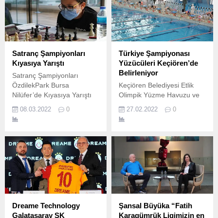
Satranç Şampiyonları
Türkiye Şampiyonası
Kıyasıya Yarıştı
Yüzücüleri Keçiören’de
Belirleniyor
Satranç Şampiyonları
ÖzdilekPark Bursa
Keçiören Belediyesi Etlik
Nilüfer’de Kıyasıya Yarıştı
Olimpik Yüzme Havuzu ve
19 – 20 Şubat ve 26 - 27
Spor Merkezi 11-12 Yaş 1.
08.03.2022
0
27.02.2022
0
Şubat tarihlerinde 11 ayrı
ilde bulunan 14 Özdilek
şubesinde düzenlenen
satranç turnuvaları, 5 – 6
Mart tarihlerinde
ÖzdilekPark Bursa
Nilüfer’de gerçekleştirilen
büyük final ile sona erdi.
Dreame Technology
Şansal Büyüka “Fatih
Galatasaray SK
Karagümrük Ligimizin en