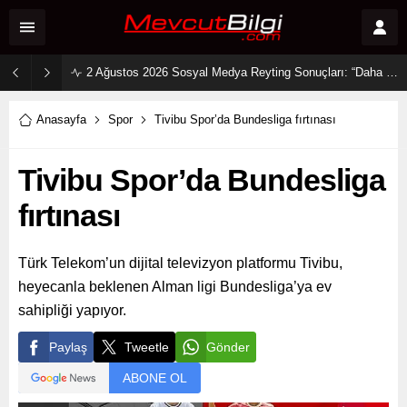
2 Ağustos 2026 Sosyal Medya Reyting Sonuçları: “Daha 17” Ekranlara Ambargo Koydu!
Anasayfa
Spor
Tivibu Spor’da Bundesliga fırtınası
Tivibu Spor’da Bundesliga
fırtınası
Türk Telekom’un dijital televizyon platformu Tivibu,
heyecanla beklenen Alman ligi Bundesliga’ya ev
sahipliği yapıyor.
Paylaş
Tweetle
Gönder
ABONE OL