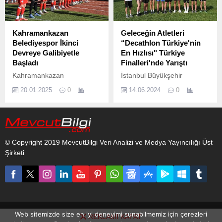
Kahramankazan
Geleceğin Atletleri
Belediyespor İkinci
“Decathlon Türkiye'nin
Devreye Galibiyetle
En Hızlısı" Türkiye
Başladı
Finalleri'nde Yarıştı
Kahramankazan
İstanbul Büyükşehir
Belediyespor, ikinci devrenin
Belediyesi Kenan Onuk
20.01.2025
0
14.06.2024
0
ilk maçında Yenimahalle
Atletizm Pisti’nde
Belediyespor'u evinde 3-
gerçekleşen final
0'lık skorla mağlup etti.
yarışlarında, bölge
finallerinde dereceye giren
350 çocuk yarıştı.
© Copyright 2019 MevcutBilgi Veri Analizi ve Medya Yayıncılığı Üst
Şirketi
Web sitemizde size en iyi deneyimi sunabilmemiz için çerezleri
REKLAMI KAPAT
www.mevcutbilgi.com internet sitesinde yayınlanan yazı, haber ve