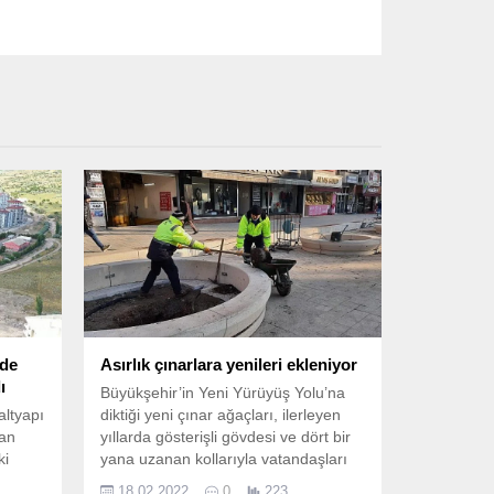
nde
Asırlık çınarlara yenileri ekleniyor
ı
Büyükşehir’in Yeni Yürüyüş Yolu’na
altyapı
diktiği yeni çınar ağaçları, ilerleyen
nan
yıllarda gösterişli gövdesi ve dört bir
ki
yana uzanan kollarıyla vatandaşları
k
gölgesinde ağırlayacak Kocaeli
18.02.2022
0
223