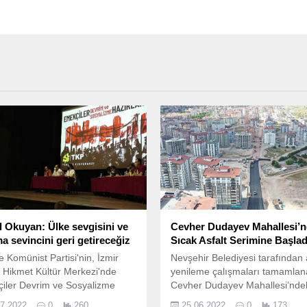
 Okuyan: Ülke sevgisini ve
Cevher Dudayev Mahallesi’
a sevincini geri getireceğiz
Sıcak Asfalt Serimine Başlad
e Komünist Partisi'nin, İzmir
Nevşehir Belediyesi tarafından 
Hikmet Kültür Merkezi'nde
yenileme çalışmaları tamamla
iler Devrim ve Sosyalizme
Cevher Dudayev Mahallesi’nde
anıyor’ sloganıyla düzenlediği
Ertuğrul Gazi Caddesi’nde sıca
07.2022
0
260
25.06.2022
0
173