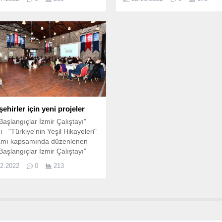
ansta karar altına alınan "2023
asfalt serimi başladı.
n" başlıklı siyasi metin bugün
yuna açıklandı.
 şehirler için yeni projeler
 Başlangıçlar İzmir Çalıştayı”
ı "Türkiye'nin Yeşil Hikayeleri"
amı kapsamında düzenlenen
 Başlangıçlar İzmir Çalıştayı”
 Havagazı Fabrikası'nda
02.2022
0
213
ı.