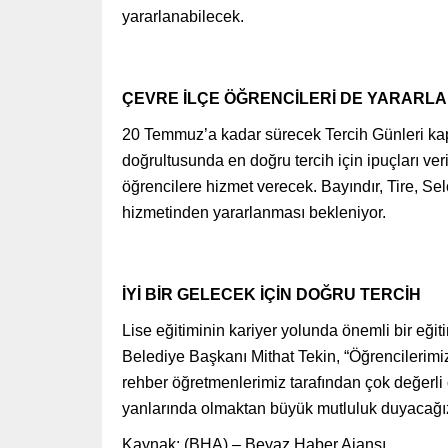
yararlanabilecek.
ÇEVRE İLÇE ÖĞRENCİLERİ DE YARARL
20 Temmuz’a kadar sürecek Tercih Günleri kaps
doğrultusunda en doğru tercih için ipuçları ve
öğrencilere hizmet verecek. Bayındır, Tire, Sel
hizmetinden yararlanması bekleniyor.
İYİ BİR GELECEK İÇİN DOĞRU TERCİH
Lise eğitiminin kariyer yolunda önemli bir eği
Belediye Başkanı Mithat Tekin, “Öğrencilerimi
rehber öğretmenlerimiz tarafından çok değerli
yanlarında olmaktan büyük mutluluk duyacağız”
Kaynak: (BHA) – Beyaz Haber Ajansı