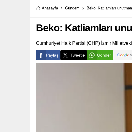
dedi.
Anasayfa
Gündem
Beko: Katliamları unutmama
Beko: Katliamları unu
Cumhuriyet Halk Partisi (CHP) İzmir Milletveki
Paylaş
Tweetle
Gönder