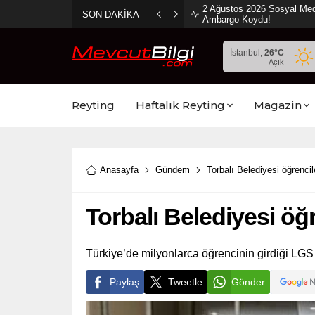
2 Ağustos 2026 Sosyal Med
SON DAKİKA
Ambargo Koydu!
İstanbul,
26
°C
Açık
Reyting
Haftalık Reyting
Magazin
Anasayfa
Gündem
Torbalı Belediyesi öğrenci
Torbalı Belediyesi öğ
Türkiye’de milyonlarca öğrencinin girdiği LGS 
Paylaş
Tweetle
Gönder