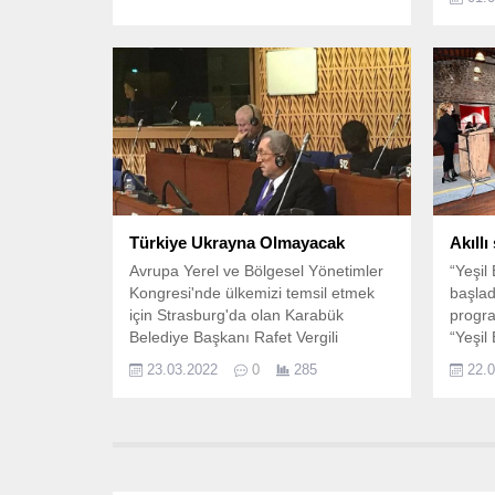
konfer
Yenide
kamuo
Türkiye Ukrayna Olmayacak
Akıllı
Avrupa Yerel ve Bölgesel Yönetimler
“Yeşil
Kongresi'nde ülkemizi temsil etmek
başlad
için Strasburg'da olan Karabük
progr
Belediye Başkanı Rafet Vergili
“Yeşil
kongrede yaptığı konuşmasında;
Tarihi
23.03.2022
0
285
22.
“Türkiye'nin birlik ve beraberliğine
başlad
inanmayan hiç bir yerel yönetimi ve
siyasi oluşumu Milliyetçi Hareket
Partisi olarak kabul etmeyeceğimizi,
Türkiye'nin bir Ukrayna olmasına izin
vermeyeceğimizi tüm Avrupa bilsin”