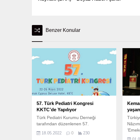
Benzer Konular
57. Türk Pediatri Kongresi
Kemal
KKTC’de Yapılıyor
yaşam
Türk Pediatri Kurumu Derneği
Türkiy
tarafından düzenlenen 57.
Nâzım 
‘Emekç
18.05.2022
0
230
Hazırl
01.