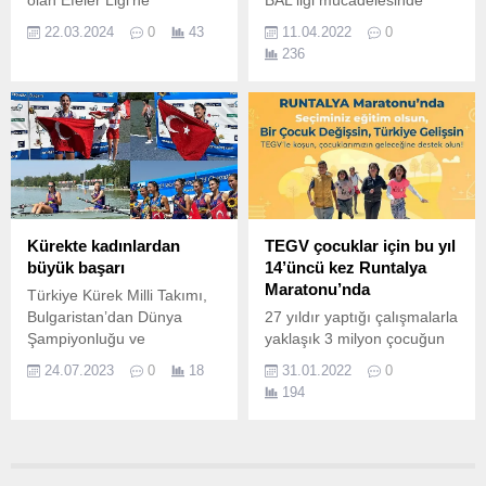
çıkabilmek için olağanüstü
ligde kalmak İçin son macını
22.03.2024
0
43
11.04.2022
0
mücadele eden Milas
oynayan Burhaniye
236
Belediyespor Erkek Voleybol
Belediyespor Futbol takımı
Takımı, hayalini gerçeğe
evinde oynadığı kaçta
dönüştürdü.
Yalovaspor’u Gökhan ve
Özgür’ün attığı gollerle 2 -0
mağlup etti.
Kürekte kadınlardan
TEGV çocuklar için bu yıl
büyük başarı
14’üncü kez Runtalya
Maratonu’nda
Türkiye Kürek Milli Takımı,
Bulgaristan’dan Dünya
27 yıldır yaptığı çalışmalarla
Şampiyonluğu ve
yaklaşık 3 milyon çocuğun
derecelerde döndü.
nitelikli eğitimle buluşmasını
24.07.2023
0
18
31.01.2022
0
sağlayan Türkiye Eğitim
194
Gönüllüleri Vakfı (TEGV),
Antalya’da düzenlenen
Runtalya Maratonu’nda
çocuklar için buluşuyor.