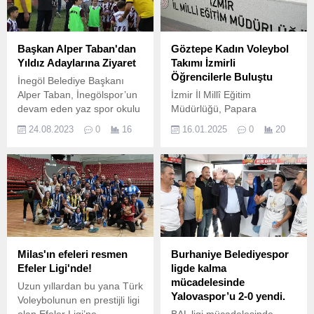
Başkan Alper Taban'dan
Göztepe Kadın Voleybol
Yıldız Adaylarına Ziyaret
Takımı İzmirli
Öğrencilerle Buluştu
İnegöl Belediye Başkanı
Alper Taban, İnegölspor’un
İzmir İl Millî Eğitim
devam eden yaz spor okulu
Müdürlüğü, Papara
çalışmalarını ziyaret etti.
Göztepe Voleybol Şubesi ve
24.08.2023
0
16
16.01.2025
0
20
"Şehrimizin Takımı Projesi"
iş birlikçisi Sporthink
tarafından düzenlenen
etkinlikte, lisanslı sporcular
öğrencilerle bir araya geldi
İzmir İl Millî Eğitim
Müdürlüğü 15 Temmuz
Şehitleri Konferans
Salonunda gerçekleşen
Milas'ın efeleri resmen
Burhaniye Belediyespor
buluşmaya İl Millî Eğitim
Efeler Ligi'nde!
ligde kalma
Müdürü Dr.
mücadelesinde
Uzun yıllardan bu yana Türk
Yalovaspor’u 2-0 yendi.
Voleybolunun en prestijli ligi
olan Efeler Ligi’ne
BAL ligi mücadelesinde