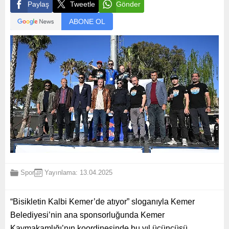
Paylaş
Tweetle
Gönder
ABONE OL
Spor
Yayınlama: 13.04.2025
“Bisikletin Kalbi Kemer’de atıyor” sloganıyla Kemer
Belediyesi’nin ana sponsorluğunda Kemer
Kaymakamlığı’nın koordinesinde bu yıl üçüncüsü