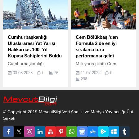
Cumhurbaşkanlığı
Cem Bölükbaşı’dan
Uluslararası Yat Yarışı
Formula 2’de en iyi
Halikarnas 100. Yıl
sıralama turu
Kupası Sahiplerini Buldu
performansı geldi
Cumhurbaşkanlığı
Milli yarış pilotu Cem
himayelerinde bu yıl
Bölükbaşı, Formula 2M
03.08.2023
0
76
11.07.2022
0
dördüncü kez düzenlenen
Dünya Şampiyonası’nın
298
ve iki etapta gerçekleştirilen
sekizinci ayağında
Cumhurbaşkanlığı
Avusturya, Spielberg
Uluslararası Yat Yarışının ilk
pistinde yarıştı.
etabı olan Halikarnas 100.
© Copyright 2019 MevcutBilgi Veri Analizi ve Medya Yayıncılığı Üst
Şirketi