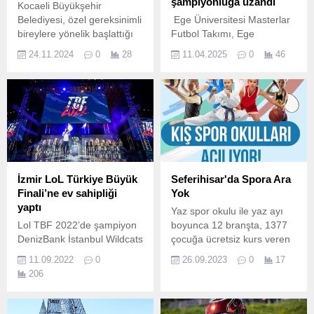
şampiyonluğa uzandı
Kocaeli Büyükşehir
Belediyesi, özel gereksinimli
Ege Üniversitesi Masterlar
bireylere yönelik başlattığı
Futbol Takımı, Ege
‘‘Sporda Ben De Varım’’
Masterler 2024-
24.11.2024
0
28
11.04.2025
0
46
projesiyle dezavantajlı
2025 sezonunun Play-Off
bireylere destek olmaya
final maçında Yusuf
devam ediyor.
Tırpancı Futbol Sahası'nda
Manisa 1965 Masterler
Takımı'nı penaltılarda 4-3
yendi.
İzmir LoL Türkiye Büyük
Seferihisar'da Spora Ara
Finali’ne ev sahipliği
Yok
yaptı
Yaz spor okulu ile yaz ayı
Lol TBF 2022’de şampiyon
boyunca 12 branşta, 1377
DenizBank İstanbul Wildcats
çocuğa ücretsiz kurs veren
91.
Seferihisar Belediyesi, şimdi
11.09.2022
0
26.09.2023
0
17
de 8 ayrı branşta hizmet
206
verecek “Kış Spor Okulları”
için start verdi.