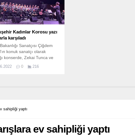
şehir Kadınlar Korosu yazı
arla karşıladı
 Bakanlığı Sanatçısı Çiğdem
’ın konuk sanatçı olarak
ığı konserde, Zekai Tunca ve
Nalkesen’in en sevilen eserleri
06.2022
0
216
dirildi Kocaeli Büyükşehir
ye Konservatuarı bünyesinde
et gösteren korolar, haziran ayı
a verecekleri konserler
inin ilkini önceki akşam
leştirdi.
v sahipliği yaptı
ışlara ev sahipliği yaptı