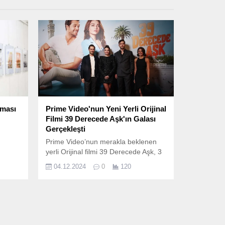
şması
Prime Video'nun Yeni Yerli Orijinal
Filmi 39 Derecede Aşk'ın Galası
Gerçekleşti
Prime Video’nun merakla beklenen
yerli Orijinal filmi 39 Derecede Aşk, 3
Aralık Salı akşamı dikkat çekici bir
04.12.2024
0
120
gala ile tanıtıldı.