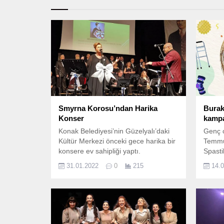
Smyrna Korosu’ndan Harika
Burak
Konser
kamp
Konak Belediyesi’nin Güzelyalı’daki
Genç o
Kültür Merkezi önceki gece harika bir
Temmu
konsere ev sahipliği yaptı.
Spasti
Palsy 
31.01.2022
0
215
14.