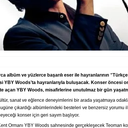
arca albüm ve yüzlerce başarılı eser ile hayranlarının “Türkç
i YBY Woods’ta hayranlarıyla buluşacak. Konser öncesi or
.00’te açan YBY Woods, misafirlerine unutulmaz bir gün yaşat
kültür, sanat ve eğlence deneyimlerini bir arada yaşatmaya oda
ugüne çıkardığı albümlerindeki besteleri ve benzersiz yorumu i
yleyeceği konser için geri sayım başlıyor.
 Ormanı YBY Woods sahnesinde gerçekleşecek Teoman konserinin