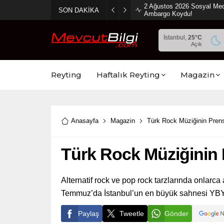
2 Ağustos 2026 Sosyal Med
SON DAKİKA
Ambargo Koydu!
İstanbul,
25
°C
Açık
Reyting
Haftalık Reyting
Magazin
Anasayfa
Magazin
Türk Rock Müziğinin Pre
Türk Rock Müziğinin
Alternatif rock ve pop rock tarzlarında onlarca
Temmuz’da İstanbul’un en büyük sahnesi YBY
Paylaş
Tweetle
Gönder