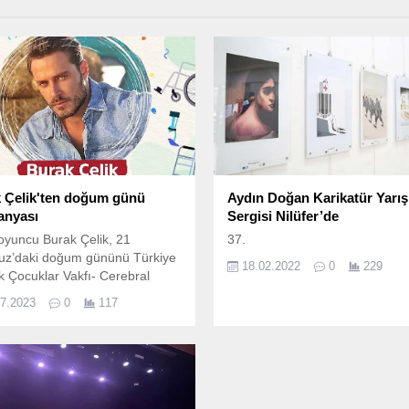
 Çelik'ten doğum günü
Aydın Doğan Karikatür Yarı
anyası
Sergisi Nilüfer’de
yuncu Burak Çelik, 21
37.
z’daki doğum gününü Türkiye
18.02.2022
0
229
k Çocuklar Vakfı- Cerebral
Türkiye’ye hediye etti.
07.2023
0
117