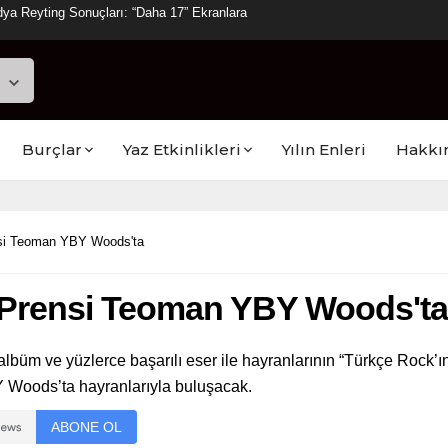
ya Reyting Sonuçları: “Daha 17” Ekranlara
Burçlar
Yaz Etkinlikleri
Yılın Enleri
Hakkı
nsi Teoman YBY Woods'ta
 Prensi Teoman YBY Woods'ta
 albüm ve yüzlerce başarılı eser ile hayranlarının “Türkçe Rock’
 Woods’ta hayranlarıyla buluşacak.
ABONE OL