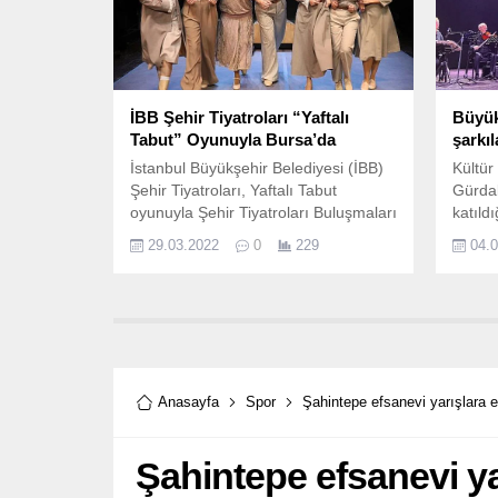
İBB Şehir Tiyatroları “Yaftalı
Büyük
Tabut” Oyunuyla Bursa’da
şarkıl
İstanbul Büyükşehir Belediyesi (İBB)
Kültür
Şehir Tiyatroları, Yaftalı Tabut
Gürdal
oyunuyla Şehir Tiyatroları Buluşmaları
katıld
kapsamında Bursa seyircisinin
Yusuf 
29.03.2022
0
229
04.
karşısına çıkıyor.
seslen
Beledi
faaliy
boyunc
zincir
gerçek
Anasayfa
Spor
Şahintepe efsanevi yarışlara e
Şahintepe efsanevi yar