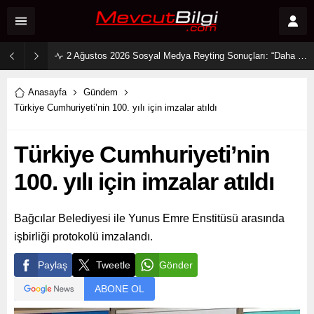
2 Ağustos 2026 Sosyal Medya Reyting Sonuçları: “Daha 17” Ekranlara Ambargo Koydu!
Anasayfa
Gündem
Türkiye Cumhuriyeti’nin 100. yılı için imzalar atıldı
Türkiye Cumhuriyeti’nin
100. yılı için imzalar atıldı
Bağcılar Belediyesi ile Yunus Emre Enstitüsü arasında
işbirliği protokolü imzalandı.
Paylaş
Tweetle
Gönder
ABONE OL