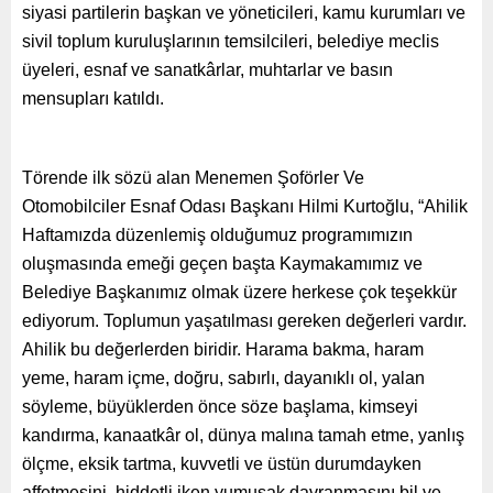
siyasi partilerin başkan ve yöneticileri, kamu kurumları ve
sivil toplum kuruluşlarının temsilcileri, belediye meclis
üyeleri, esnaf ve sanatkârlar, muhtarlar ve basın
mensupları katıldı.
Törende ilk sözü alan Menemen Şoförler Ve
Otomobilciler Esnaf Odası Başkanı Hilmi Kurtoğlu, “Ahilik
Haftamızda düzenlemiş olduğumuz programımızın
oluşmasında emeği geçen başta Kaymakamımız ve
Belediye Başkanımız olmak üzere herkese çok teşekkür
ediyorum. Toplumun yaşatılması gereken değerleri vardır.
Ahilik bu değerlerden biridir. Harama bakma, haram
yeme, haram içme, doğru, sabırlı, dayanıklı ol, yalan
söyleme, büyüklerden önce söze başlama, kimseyi
kandırma, kanaatkâr ol, dünya malına tamah etme, yanlış
ölçme, eksik tartma, kuvvetli ve üstün durumdayken
affetmesini, hiddetli iken yumuşak davranmasını bil ve