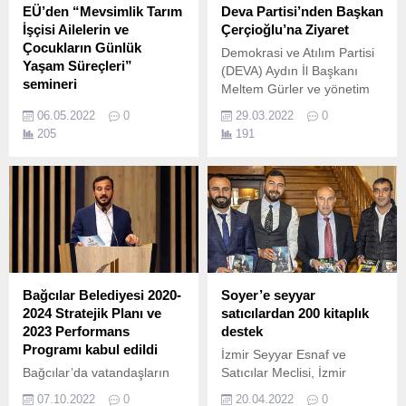
EÜ’den “Mevsimlik Tarım
Deva Partisi’nden Başkan
İşçisi Ailelerin ve
Çerçioğlu’na Ziyaret
Çocukların Günlük
Demokrasi ve Atılım Partisi
Yaşam Süreçleri”
(DEVA) Aydın İl Başkanı
semineri
Meltem Gürler ve yönetim
Ege Üniversitesi (EÜ)
kurulu üyeleri, Aydın
06.05.2022
0
29.03.2022
0
Eğitim Fakültesi Okul
Büyükşehir Belediye
205
191
Öncesi Eğitimi Anabilim Dalı
Başkanı Özlem Çerçioğlu’nu
tarafından düzenlenen
ziyaret etti.
“Çocuk Aile ve Eğitim
Seminerleri” kapsamında
"Mevsimlik Tarım İşçisi
Ailelerin ve Çocukların
Günlük Yaşam Süreçleri"
konulu seminer
gerçekleştirildi.
Bağcılar Belediyesi 2020-
Soyer’e seyyar
2024 Stratejik Planı ve
satıcılardan 200 kitaplık
2023 Performans
destek
Programı kabul edildi
İzmir Seyyar Esnaf ve
Bağcılar’da vatandaşların
Satıcılar Meclisi, İzmir
kentsel yaşam kalitesini
Büyükşehir Belediyesi'nin
07.10.2022
0
20.04.2022
0