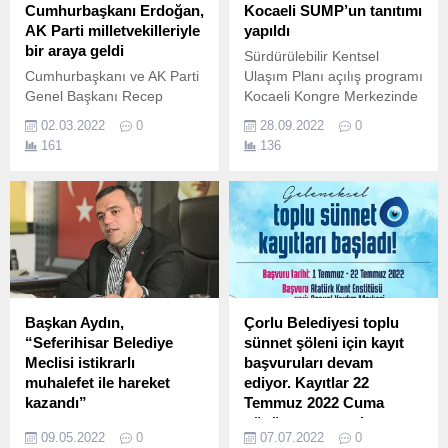
yarışıyor.
Cumhurbaşkanı Erdoğan,
Kocaeli SUMP’un tanıtımı
AK Parti milletvekilleriyle
yapıldı
bir araya geldi
Sürdürülebilir Kentsel
Cumhurbaşkanı ve AK Parti
Ulaşım Planı açılış programı
Genel Başkanı Recep
Kocaeli Kongre Merkezinde
Tayyip Erdoğan, partisinin
geniş bir katılımla
02.03.2022
0
28.09.2022
0
bazı milletvekilleriyle bir
gerçekleştirildi Kocaeli
161
136
araya geldi.
Büyükşehir Belediyesi
Sürdürülebilir Kentsel
Ulaşım Planı (SUMP) açılış
programı Kocaeli Kongre
Merkezinde gerçekleştirildi.
Başkan Aydın,
Çorlu Belediyesi toplu
“Seferihisar Belediye
sünnet şöleni için kayıt
Meclisi istikrarlı
başvuruları devam
muhalefet ile hareket
ediyor. Kayıtlar 22
kazandı”
Temmuz 2022 Cuma
günü sona erecek.
AK Parti Seferihisar İlçe
09.05.2022
0
07.07.2022
0