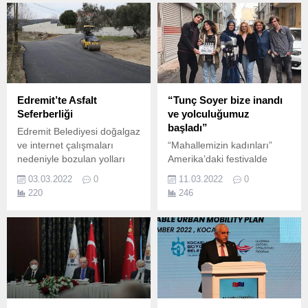
Edremit’te Asfalt
“Tunç Soyer bize inandı
Seferberliği
ve yolculuğumuz
başladı”
Edremit Belediyesi doğalgaz
ve internet çalışmaları
“Mahallemizin kadınları”
nedeniyle bozulan yolları
Amerika’daki festivalde
düzeltmek için çalışırken bir
yarışacak 2018’de
03.03.2022
0
11.03.2022
0
yandan da asfaltlama
Seferihisar’da başlatılan ve
220
246
seferberliği başlattı.
İzmir Büyükşehir Belediyesi
tarafından sürdürülen
“Mahallemizin Kadınları
Sinema Yapıyor” projesi
kapsamında çekilen “Arşipel
Kadınları” filmi, Amerika’da
Women’s Voices Now
Online Film Festivali’nde