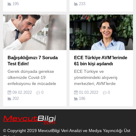
artıracak hizmetler sunan
Her Mahalleye Bir
195
233
Bağcılar Belediyesi’nin
Kütüphane kampanyasına
2020-2024 yıllarını
200 kitap bağışladı.
kapsayan Stratejik Planı,
2023 Performans Programı
ve 2023 Mali Yılı Bütçesi,
belediye meclisinde kabul
edildi.
Bağışıklığınızı 7 Soruda
ECE Türkiye AVM’lerinde
Test Edin!
61 bin kişi aşılandı
Gerek dünyada gerekse
ECE Türkiye ve
ülkemizde Covid-19
yönetimindeki alışveriş
enfeksiyonu ile mücadele
merkezleri, AVM’lerde
tüm hızıyla devam ederken,
kurulan aşılama noktaları ile
09.02.2022
0
01.03.2022
0
virüs ise doğası gereği
Sağlık Bakanlığı tarafından
202
196
mutasyona uğrayarak çeşitli
Covid-19 ile mücadele
alfabe harfleri ile karşımıza
kapsamında başlatılan
yenilenmiş olarak geliyor.
aşılama kampanyasına tam
destek veriyor.
© Copyright 2019 MevcutBilgi Veri Analizi ve Medya Yayıncılığı Üst