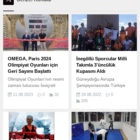
OMEGA, Paris 2024
İnegöllü Sporcular Milli
Olimpiyat Oyunları için
Takımla 3’üncülük
Geri Sayımı Başlattı
Kupasını Aldı
Olimpiyat Oyunları'nın resmi
Güneydoğu Avrupa
zaman tutucusu İsviçreli
Şampiyonasında Türkiye
saat üreticisi OMEGA, Paris
Milli Takımı adına mücadele
11.08.2023
0
32
29.08.2022
0
2024 oyunlarına tam bir yıl
eden İnegöl Belediyesi
205
kala geri sayımı resmi
DOSTUM Oryantiring
olarak başlattı.
Takımı, Avrupa 3’üncüsü
oldu.