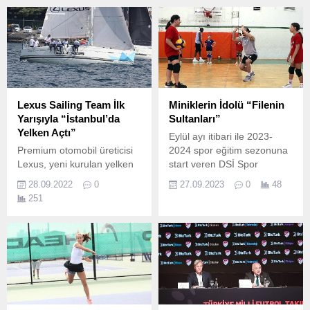
Lexus Sailing Team İlk
Miniklerin İdolü “Filenin
Yarışıyla “İstanbul’da
Sultanları”
Yelken Açtı”
Eylül ayı itibari ile 2023-
Premium otomobil üreticisi
2024 spor eğitim sezonuna
Lexus, yeni kurulan yelken
start veren DSİ Spor
takımı ile prestijli Bosphorus
İzmir’de Voleybol lokomotif
28.09.2022
0
27.09.2023
0
48
Cup’a yeni bir soluk getirdi.
branş oldu.
251