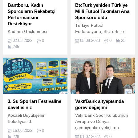
Bantboru, Kadın
BtcTurk yeniden Türkiye
Sporcuların Rekabetçi
Milli Futbol Takımları Ana
Performansını
Sponsoru oldu
Destekliyor
Türkiye Futbol
Kadının Güçlenmesi
Federasyonu, BtcTurk ile
Prensipleri (WEPs) ve UN
olan Kadın ve Erkek Milli
02.03.2022
0
05.09.2023
0
23
Global Compact imzacısı
Takımlar ile eMilli Takımlar
245
BANTBORU, kadın
ana sponsorluk anlaşmasını
sporcuların rekabetçi
4 yıllığına uzattı.
performansına destek
oluyor.
3. Su Sporları Festivaline
VakıfBank altyapısında
davetlisiniz
görev değişimi
Kocaeli Büyükşehir
VakıfBank Spor Kulübü’nün
Belediyesi 3.
Avrupa ve Dünya
şampiyonları yetiştiren
16.06.2022
0
altyapısının yeni sezon için
228
01.07.2022
0