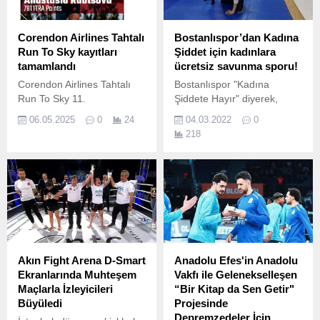
Corendon Airlines Tahtalı
Bostanlıspor’dan Kadına
Run To Sky kayıtları
Şiddet için kadınlara
tamamlandı
ücretsiz savunma sporu!
Corendon Airlines Tahtalı
Bostanlıspor "Kadına
Run To Sky 11.
Şiddete Hayır" diyerek,
kadınlarımızın kendilerini
06.05.2025
0
24
04.03.2022
0
savunması için ücretsiz
218
aikido kursu açtı…
Bostanlıspor’un 5.
Akın Fight Arena D-Smart
Anadolu Efes'in Anadolu
Ekranlarında Muhteşem
Vakfı ile Gelenekselleşen
Maçlarla İzleyicileri
“Bir Kitap da Sen Getir"
Büyüledi
Projesinde
Depremzedeler İçin