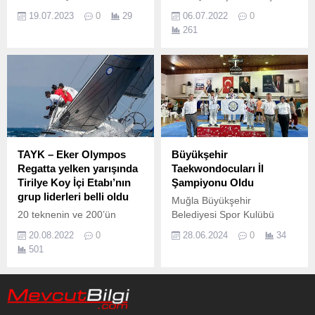
Selçuklu Belediyesi Yaz
Soyer’in sporda fırsat eşitliği
19.07.2023
0
29
06.07.2022
0
Spor Okullarında eğitim
ilkesi kapsamında arka
261
gören öğrencileri ziyaret
mahallelere açılan portatif
etti.
havuz sayısı artıyor.
TAYK – Eker Olympos
Büyükşehir
Regatta yelken yarışında
Taekwondocuları İl
Tirilye Koy İçi Etabı’nın
Şampiyonu Oldu
grup liderleri belli oldu
Muğla Büyükşehir
20 teknenin ve 200’ün
Belediyesi Spor Kulübü
üzerinde yelkencinin
Taekwondo Minikler Muğla il
20.08.2022
0
28.06.2024
0
34
katılımıyla yapılan “TAYK –
şampiyonasında 10
501
Eker Olympos Regatta”
sporcusuyla dereceye girdi.
yelken yarışının ilk iki etabı
tamamlandı.