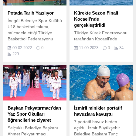
Potada Tarih Yazılıyor
Kürekte Sezon Finali
Kocaeli'nde
İnegöl Belediye Spor Kulübü
gerçekleştirildi
U18 basketbol takımı,
mücadele ettiği Türkiye
Türkiye Kürek Federasyonu
Basketbol Federasyonu
tarafından Kocaeli’nde
Bursa İl Temsilciliği
düzenlenen Sanmar
09.02.2022
0
11.09.2023
0
34
gruplarında 11 maçta 11
Denizcilik Deniz Küreği
229
galibiyet alarak namağlup
Türkiye Şampiyonası
liderliğini sürdürdü.
yarışları tamamlandı.
Başkan Pekyatırmacı'dan
İzmirli minikler portatif
Yaz Spor Okulları
havuzlara kavuştu
öğrencilerine ziyaret
7 portatif havuz birden
Selçuklu Belediye Başkanı
açıldı İzmir Büyükşehir
Ahmet Pekyatırmacı,
Belediye Başkanı Tunç