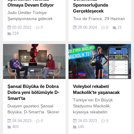
Olmaya Devam Ediyor
Sponsorluğunda
Gerçekleşecek
Judo Ümitler Türkiye
Şampiyonasına gidecek
Tour de France, 29 Haziran
olan Kemerli judocuların
Cumartesi günü İtalya'nın
03.02.2022
0
28.06.2024
0
21
ulaşım biletleri Kemer
Floransa kentinde
219
Belediyesi tarafından
başlayacak.
karşılandı.
Şansal Büyüka ile Dobra
Voleybol rekabeti
Dobra yeni bölümüyle D-
Mackolik'te yaşanacak
Smart'ta
Türkiye’nin En Büyük
Duayen gazeteci Şansal
Stadyumu Mackolik,
Büyüka, D-Smart’ta Skorer
kıyasıya rekabetin
TV’ muhabiri Nergis
yaşandığı voleybol
04.04.2023
0
24.03.2023
0
Aşkın’ın sorularını
karşılaşmalarının
403
145
yanıtladı.
heyecanını kullanıcılarıyla