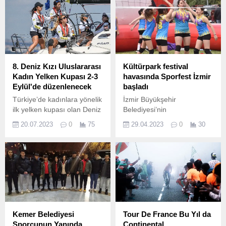
8. Deniz Kızı Uluslararası
Kültürpark festival
Kadın Yelken Kupası 2-3
havasında Sporfest İzmir
Eylül'de düzenlenecek
başladı
Türkiye’de kadınlara yönelik
İzmir Büyükşehir
ilk yelken kupası olan Deniz
Belediyesi’nin
Kızı Uluslararası Kadın
organizatörlüğünde 7 Mayıs
20.07.2023
0
75
29.04.2023
0
30
Yelken Kupası’na katılan
Pazar günü koşulacak
takımlar, Cumhuriyetin 100.
Maratonİzmir öncesinde
Kültürpark’ta ikinci kez
düzenlenen Sporfest İzmir
renkli görüntülerle başladı.
Kemer Belediyesi
Tour De France Bu Yıl da
Sporcunun Yanında
Continental