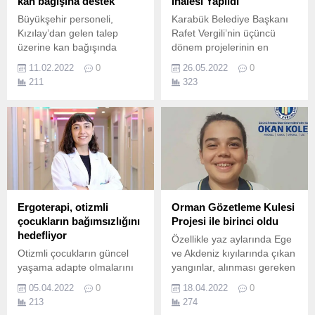
kan bağışına destek
İhalesi Yapıldı
Büyükşehir personeli,
Karabük Belediye Başkanı
Kızılay’dan gelen talep
Rafet Vergili’nin üçüncü
üzerine kan bağışında
dönem projelerinin en
bulunarak destek verdi.
önemlisi olan “Kesintisiz
11.02.2022
0
26.05.2022
0
Ulaşım Projesi”nin ilk ayağı
211
323
start alıyor.
Ergoterapi, otizmli
Orman Gözetleme Kulesi
çocukların bağımsızlığını
Projesi ile birinci oldu
hedefliyor
Özellikle yaz aylarında Ege
Otizmli çocukların güncel
ve Akdeniz kıyılarında çıkan
yaşama adapte olmalarını
yangınlar, alınması gereken
ve onların kimseye bağımlı
önlemler ve acil müdahale
05.04.2022
0
18.04.2022
0
olmadan hareket etmesini
konusunu da gündem de
213
274
amaçlayan ergoterapi
tutuyor.