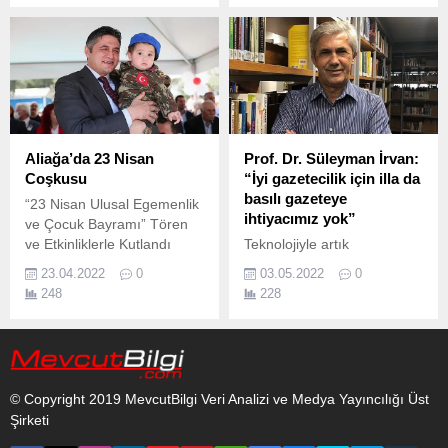
uygulamaları, çocuğun
yaşam kalitesini yükseltmeyi
hedefliyor.
Aliağa’da 23 Nisan
Prof. Dr. Süleyman İrvan:
Coşkusu
“İyi gazetecilik için illa da
basılı gazeteye
“23 Nisan Ulusal Egemenlik
ihtiyacımız yok”
ve Çocuk Bayramı” Tören
ve Etkinliklerle Kutlandı
Teknolojiyle artık
Türkiye Büyük Millet
hayatımızın önemli bir
23.04.2022
0
03.05.2022
0
Meclisi’nin 102.
parçası haline gelen haber
248
228
siteleri, geleneksel
medyayla yarışıyor.
© Copyright 2019 MevcutBilgi Veri Analizi ve Medya Yayıncılığı Üst
Şirketi