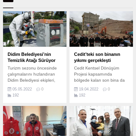
Didim Belediyesi’nin
Cedit’teki son binanın
Temizlik Atağı Sürüyor
yıkımı gerçekleşti
Turizm sezonu öncesinde
Cedit Kentsel Dönüşüm
çalışmalarını hızlandıran
Projesi kapsamında
Didim Belediyesi ekipleri,
bölgede kalan son bina da
ilçe genelinde bulunan
Bakan Kurum’un katılımıyla
05.05.2022
0
19.04.2022
0
eskimiş çöp konteynerlerini
yıkıldı Kocaeli’nin en büyük
192
192
yeniliyor.
kentsel dönüşüm projesi
olan Cedit Kentsel
Dönüşüm Projesi’nde kalan
son bina da yıkıldı.