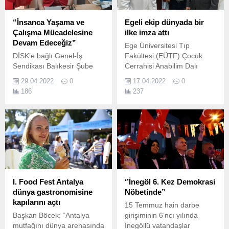
“İnsanca Yaşama ve
Egeli ekip dünyada bir
Çalışma Mücadelesine
ilke imza attı
Devam Edeceğiz”
Ege Üniversitesi Tıp
DİSK’e bağlı Genel-İş
Fakültesi (EÜTF) Çocuk
Sendikası Balıkesir Şube
Cerrahisi Anabilim Dalı
Başkanı Hüseyin Ovalı
Öğretim Üyesi Doç.
29.04.2022
0
17.04.2022
0
Şube Yönetim Kurulu adına,
186
237
bir mesaj yayınlayarak işçi
sınıfının uluslararası birlik,
mücadele ve dayanışma
günü olan 1 Mayıs İşçi
Bayramı’nı kutladı.
I. Food Fest Antalya
‘’İnegöl 6. Kez Demokrasi
dünya gastronomisine
Nöbetinde’’
kapılarını açtı
15 Temmuz hain darbe
Başkan Böcek: “Antalya
girişiminin 6’ncı yılında
mutfağını dünya arenasında
İnegöllü vatandaşlar