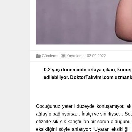
Gündem
Yayınlama: 02.09.2022
0-2 yaş döneminde ortaya çıkan, konuşma 
edilebiliyor. DoktorTakvimi.com uzmanla
Çocuğunuz yeterli düzeyde konuşamıyor, akran
ağlayıp bağırıyorsa… İnatçı ve sinirliyse… Sos
otizmle sık sık karıştırılan bir sorun oldu
eksikliğini şöyle anlatıyor: “Uyaran eksikl