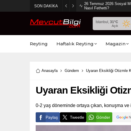
26 Temmuz 2026 Sosyal Medy
SON DAKİKA
Nasıl Fethetti?
İstanbul,
31
°C
Açık
Reyting
Haftalık Reyting
Magazin
Anasayfa
Gündem
Uyaran Eksikliği Otizmle Ka
Uyaran Eksikliği Otizm
0-2 yaş döneminde ortaya çıkan, konuşma ve ilet
Paylaş
Tweetle
Gönder