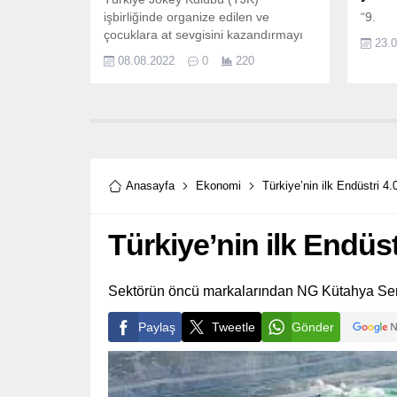
işbirliğinde organize edilen ve
“9.
çocuklara at sevgisini kazandırmayı
23.
amaçlayan ‘Pony Club Şehrinize
08.08.2022
0
220
Geliyor’ projesi kapsamında
Nevşehirli çocuklar bugün Pony atları
ile buluşacak.
Anasayfa
Ekonomi
Türkiye’nin ilk Endüstri 
Türkiye’nin ilk Endüs
Sektörün öncü markalarından NG Kütahya Sera
Paylaş
Tweetle
Gönder