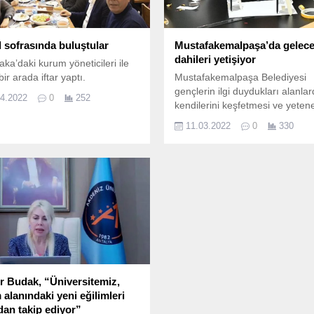
 sofrasında buluştular
Mustafakemalpaşa’da gelec
dahileri yetişiyor
aka’daki kurum yöneticileri ile
ir arada iftar yaptı.
Mustafakemalpaşa Belediyesi
gençlerin ilgi duydukları alanla
04.2022
0
252
kendilerini keşfetmesi ve yetene
geliştirmesi için düzenlediği kur
11.03.2022
0
330
geleceğin dahi çocuklarına ışık
tutuyor.
r Budak, “Üniversitemiz,
 alanındaki yeni eğilimleri
dan takip ediyor”