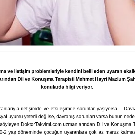
ve iletişim problemleriyle kendini belli eden uyaran eksikli
rından Dil ve Konuşma Terapisti Mehmet Hayri Mazlum Şahin,
konularda bilgi veriyor.
larıyla iletişimde ve etkileşimde sorunlar yaşıyorsa… Davran
yal uyumu yeterli değilse, davranış sorunları varsa bunun nedeni 
ğunu söyleyen DoktorTakvimi.com uzmanlarından Dil ve Konuşma
iği, 0-2 yaş döneminde çocuğun uyaranlara çok az maruz kalm