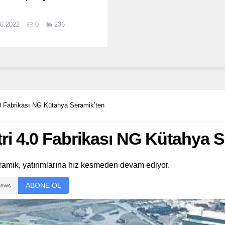
06.2022
0
236
4.0 Fabrikası NG Kütahya Seramik’ten
tri 4.0 Fabrikası NG Kütahya 
mik, yatırımlarına hız kesmeden devam ediyor.
ABONE OL