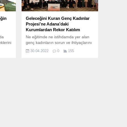
eğin
Geleceğini Kuran Genç Kadınlar
Projesi’ne Adana’daki
Kurumlardan Rekor Katılım
rda
Ne eğitimde ne istihdamda yer alan
klerini
genç kadınların sorun ve ihtiyaçlarını
slarla
gündeme taşımayı amaçlayan
30.04.2022
0
155
Geleceğini Kuran Genç Kadınlar
projesinin Adana’da düzenlenen son
yerel paydaş toplantısı kurumlardan
rekor katılım ile gerçekleşti.