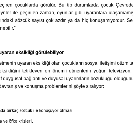
geçiren çocuklarda görülür. Bu tip durumlarda çocuk Çevreden
eynler ile geçirilen zaman, oyunlar gibi uyaranlara ulaşamamı
rındaki sözcük sayısı çok azdır ya da hiç konuşamıyordur. Ses
ebilir.”
 uyaran eksikliği görülebiliyor
tmenin uyaran eksikliği olan çocukların sosyal iletişimi otizm t
sikliğini tetikleyen en önemli etmenlerin yoğun televizyon, t
zayıf duygusal bağlantı ve duyusal uyarımların bozukluğu olduğunu
davranış ve konuşma problemlerini şöyle sıralıyor:
da birkaç sözcük ile konuşuyor olması,
ve öfke krizleri,