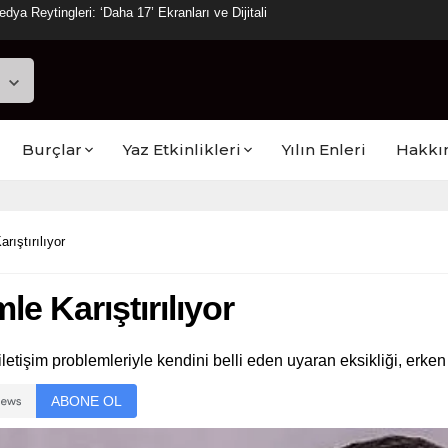
a Reytingleri: ‘Daha 17’ Ekranları ve Dijitali
Burçlar
Yaz Etkinlikleri
Yılın Enleri
Hakkı
rıştırılıyor
le Karıştırılıyor
işim problemleriyle kendini belli eden uyaran eksikliği, erken ta
ABONE OL