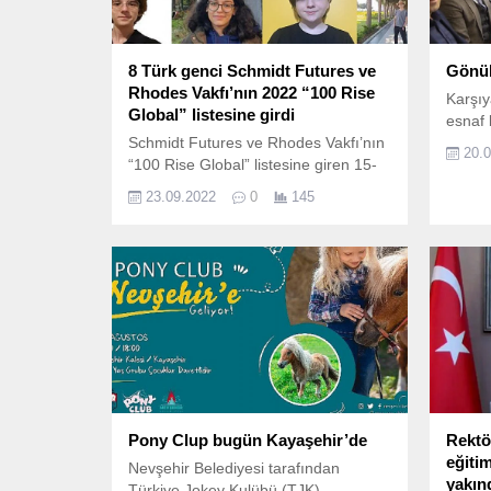
8 Türk genci Schmidt Futures ve
Gönül
Rhodes Vakfı’nın 2022 “100 Rise
Karşıy
Global” listesine girdi
esnaf b
Schmidt Futures ve Rhodes Vakfı’nın
20.
“100 Rise Global” listesine giren 15-
17 yaş arasındaki gençlerden oluşan
23.09.2022
0
145
yeni nesil liderler, insanlığa
verecekleri hizmetler için ömür boyu
destek kazandı.
Pony Clup bugün Kayaşehir’de
Rektö
eğitim
Nevşehir Belediyesi tarafından
yakın
Türkiye Jokey Kulübü (TJK)