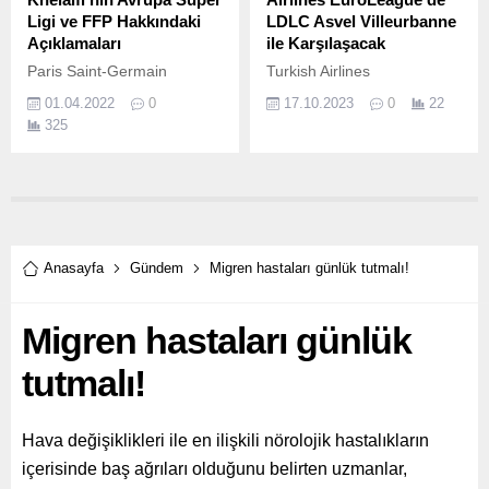
Ligi ve FFP Hakkındaki
LDLC Asvel Villeurbanne
Açıklamaları
ile Karşılaşacak
Paris Saint-Germain
Turkish Airlines
Başkanı Nasser Al-Khelaifi,
EuroLeague’in üçüncü
01.04.2022
0
17.10.2023
0
22
Avrupa Süper Ligi ve
haftasında Anadolu Efes
325
Finansal Fair Play’e ilişkin
Spor Kulübü, Sinan Erdem
BBC’ye özel açıklamalarda
Spor Salonu’nda Fransa
bulundu.
temsilcisi LDLC Asvel
Villeurbanne’i ağırlayacak.
Anasayfa
Gündem
Migren hastaları günlük tutmalı!
Migren hastaları günlük
tutmalı!
Hava değişiklikleri ile en ilişkili nörolojik hastalıkların
içerisinde baş ağrıları olduğunu belirten uzmanlar,