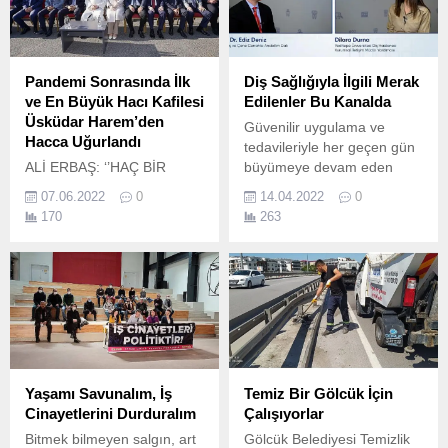
Pandemi Sonrasında İlk
Diş Sağlığıyla İlgili Merak
ve En Büyük Hacı Kafilesi
Edilenler Bu Kanalda
Üsküdar Harem’den
Güvenilir uygulama ve
Hacca Uğurlandı
tedavileriyle her geçen gün
ALİ ERBAŞ: ‘’HAÇ BİR
büyümeye devam eden
EĞİTİMDİR, BİZE İSLAMIN
Yeditepe Üniversitesi Diş
07.06.2022
0
14.04.2022
0
TEMEL İLÇE VE
Hastanesi, yeni
170
263
DEĞERLERİNİ ÖĞRETEN
hizmetleriyle topluma
OKULDUR" HİLMİ
ulaşmayı sürdürüyor
TÜRKMEN : ‘’MÜSLÜMAN
Yeditepe Üniversitesi Diş
GELENEĞİ OLAN HACI
Hastanesi bünyesinde
UĞURLAMA MERASİMİNE
kurulan Yeditepe Diş TV,
HAREMDE ŞAHİTLİK
ağız ve diş hastalıklarının
ETMEYE BUNDAN SONRA
tedavileriyle ilgili güncel
DA DEVAM EDECEĞİZ"
gelişmeleri aktarıyor ve
İmza attığı projelerde sosyal
merak edilenleri anlatıyor ...
Yaşamı Savunalım, İş
Temiz Bir Gölcük İçin
belediyecilikte Türkiye...
Cinayetlerini Durduralım
Çalışıyorlar
Bitmek bilmeyen salgın, art
Gölcük Belediyesi Temizlik