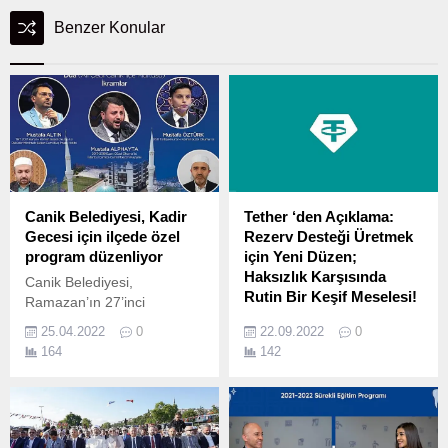
Benzer Konular
Canik Belediyesi, Kadir
Tether ‘den Açıklama:
Gecesi için ilçede özel
Rezerv Desteği Üretmek
program düzenliyor
için Yeni Düzen;
Haksızlık Karşısında
Canik Belediyesi,
Rutin Bir Keşif Meselesi!
Ramazan’ın 27’inci
gecesinde ilçede Kadir
Tether; bir grup yatırımcının
25.04.2022
0
22.09.2022
0
Gecesi özel programı
yaklaşık 3 yıl önce kendisi
164
142
düzenliyor.
ve Bitfinex’e açtığı dava
kapsamında bir açıklama
kaleme aldı.