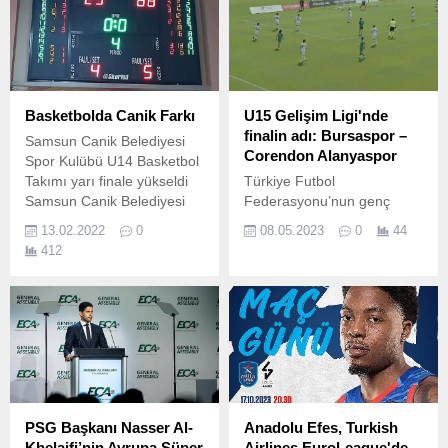
Seferihisar tekrar şampiyon
oldu.
Basketbolda Canik Farkı
U15 Gelişim Ligi'nde
finalin adı: Bursaspor –
Samsun Canik Belediyesi
Corendon Alanyaspor
Spor Kulübü U14 Basketbol
Takımı yarı finale yükseldi
Türkiye Futbol
Samsun Canik Belediyesi
Federasyonu’nun genç
Spor Kulübü U14 Basketbol
futbolcuların gelişimine
13.02.2022
0
08.05.2023
0
44
Takımı, 8-12 Şubat tarihleri
büyük katkı sağlayacak U15
412
arasında Kastamonu'da
Gelişim Ligi’nde yarı final
düzenlenen U14 Kızlar
maçları oynandı.
Bölge Şampiyonası'ndaki
dördüncü maçını da
kazanarak yarı final Anadolu
Şampiyonası’na gitmeye
hak kazandı.
PSG Başkanı Nasser Al-
Anadolu Efes, Turkish
Khelaifi’nin Avrupa Süper
Airlines EuroLeague'de