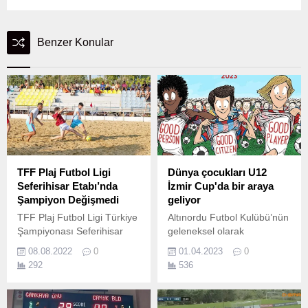
Benzer Konular
TFF Plaj Futbol Ligi
Dünya çocukları U12
Seferihisar Etabı’nda
İzmir Cup'da bir araya
Şampiyon Değişmedi
geliyor
TFF Plaj Futbol Ligi Türkiye
Altınordu Futbol Kulübü’nün
Şampiyonası Seferihisar
geleneksel olarak
Etabı'nda pandemi
düzenlediği U12 İzmir Cup
08.08.2022
0
01.04.2023
0
yasakları nedeniyle son
turnuvası bu yıl 7-8-9 Nisan
292
536
olarak 2019 yılında
tarihleri arasında
düzenlenen turnuvada
düzenleniyor.
Şampiyon olan Cittaslow