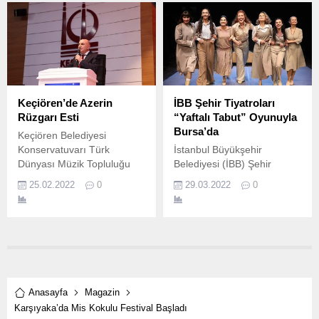
Kıbrıs'ta tamamlandı.
buluştuğu ilk hafta sonu
sinemaseverleri salonlara
çekmeyi başardı.
Keçiören’de Azerin
İBB Şehir Tiyatroları
Rüzgarı Esti
“Yaftalı Tabut” Oyunuyla
Bursa’da
Keçiören Belediyesi
Konservatuvarı Türk
İstanbul Büyükşehir
Dünyası Müzik Topluluğu
Belediyesi (İBB) Şehir
organizasyonuyla
Tiyatroları, Yaftalı Tabut
25.02.2022
0
29.03.2022
0
düzenlenen Türk Dünyası
oyunuyla Şehir Tiyatroları
Azerin Konseri
Buluşmaları kapsamında
Keçiörenlilere eşsiz bir gece
Bursa seyircisinin karşısına
yaşattı.
çıkıyor.
Anasayfa
Magazin
Karşıyaka’da Mis Kokulu Festival Başladı