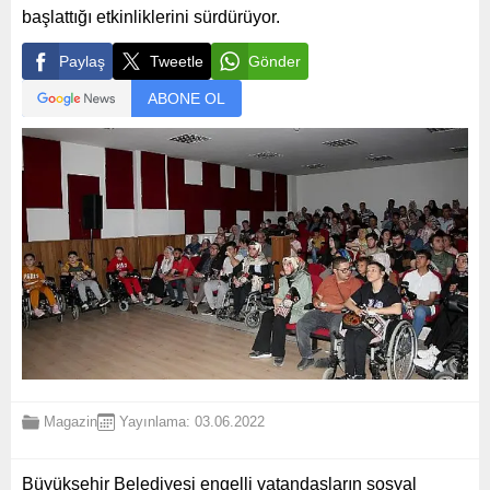
başlattığı etkinliklerini sürdürüyor.
Paylaş
Tweetle
Gönder
ABONE OL
Magazin
Yayınlama: 03.06.2022
Büyükşehir Belediyesi engelli vatandaşların sosyal