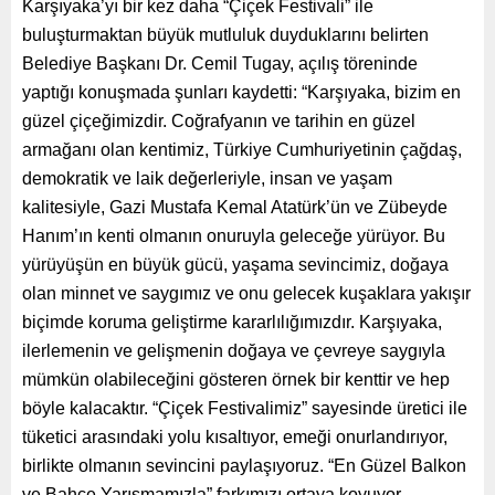
Karşıyaka’yı bir kez daha “Çiçek Festivali” ile
buluşturmaktan büyük mutluluk duyduklarını belirten
Belediye Başkanı Dr. Cemil Tugay, açılış töreninde
yaptığı konuşmada şunları kaydetti: “Karşıyaka, bizim en
güzel çiçeğimizdir. Coğrafyanın ve tarihin en güzel
armağanı olan kentimiz, Türkiye Cumhuriyetinin çağdaş,
demokratik ve laik değerleriyle, insan ve yaşam
kalitesiyle, Gazi Mustafa Kemal Atatürk’ün ve Zübeyde
Hanım’ın kenti olmanın onuruyla geleceğe yürüyor. Bu
yürüyüşün en büyük gücü, yaşama sevincimiz, doğaya
olan minnet ve saygımız ve onu gelecek kuşaklara yakışır
biçimde koruma geliştirme kararlılığımızdır. Karşıyaka,
ilerlemenin ve gelişmenin doğaya ve çevreye saygıyla
mümkün olabileceğini gösteren örnek bir kenttir ve hep
böyle kalacaktır. “Çiçek Festivalimiz” sayesinde üretici ile
tüketici arasındaki yolu kısaltıyor, emeği onurlandırıyor,
birlikte olmanın sevincini paylaşıyoruz. “En Güzel Balkon
ve Bahçe Yarışmamızla” farkımızı ortaya koyuyor,