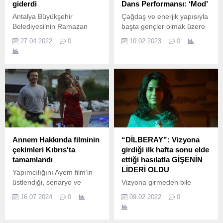
giderdi
Dans Performansı: ‘Mod’
Antalya Büyükşehir
Çağdaş ve enerjik yapısıyla
Belediyesi’nin Ramazan
başta gençler olmak üzere
etkinlikleri kapsamında
Türkiye’nin sanat
27.04.2022
0
10.02.2023
0
düzenlenen “Çanakkaleliler
ekosistemini kapsayan
Gecesi’nde izleyenler keyifli
Akbank Sanat,
bir Ramazan akşamı
disiplinlerarası etkinliklere
yaşadı.
ev sahipliği yapmaya devam
ediyor.
Annem Hakkında filminin
“DİLBERAY”: Vizyona
çekimleri Kıbrıs'ta
girdiği ilk hafta sonu elde
tamamlandı
ettiği hasılatla GİŞENİN
LİDERİ OLDU
Yapımcılığını Ayem film'in
üstlendiği, senaryo ve
Vizyona girmeden bile
yönetmenlik koltuğunda
üzerinde en fazla
16.07.2024
0
09.02.2022
0
Soner Sert 'in oturduğu
konuşulan, yılın en merak
"Annem Hakkında" filminin
edilen filmlerinden
çekimleri, yavru vatan
“DİLBERAY” seyirciyle