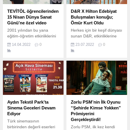
TEVİTÖL öğrencilerinden
D&R X Hilton Edebiyat
15 Nisan Dünya Sanat
Buluşmaları konuğu;
Günü’ne özel video
Ömür Kurt Oldu
2001 yılından bu yana
Herkes için bir keşif dünyası
eğitim-öğretim etkinliklerini
sunan D&R, etkinliklerine
Türk Eğitim Vakfı
yaz boyunca da devam
14.04.2022
0
23.07.2022
0
bünyesinde sürdüren, üstün
ediyor.
nitelikli öğrencilerin yetiştiği
TEVİTÖL, 15 Nisan Dünya
Sanat Günü’nü özel bir
video ile kutluyor.
Aydın Tekstil Park’ta
Zorlu PSM’nin İlk Oyunu
Sinema Geceleri Devam
“Şehirde Kimse Yokken”
Ediyor
Prömiyerini
Gerçekleştirdi!
Türk sinemasının
birbirinden değerli eserleri
Zorlu PSM, ilk kez kendi