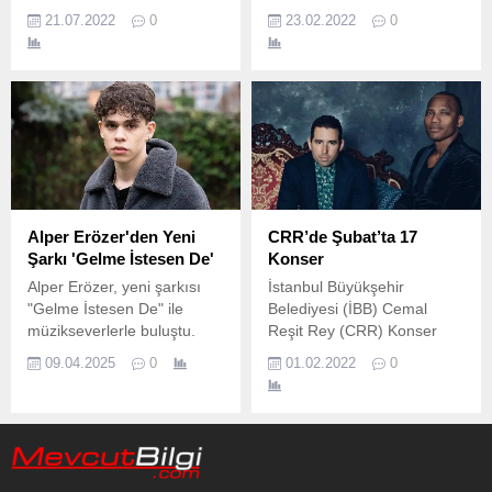
Aydınlılarla buluşuyor
prodüksiyonuyla sahneye
21.07.2022
0
23.02.2022
0
Aydın Büyükşehir Belediyesi
koyduğu ve kadınlık,
tarafından Aydın’a
erkeklik üzerine pek çok
kazandırılan Aydın Tekstil
tartışmayı içinde barındıran
Park’ta sinema günleri
öyküsü ve oyuncu
devam ediyor.
kadrosuyla ilgi çeken
“Şehirde Kimse Yokken”
oyununun prömiyeri
seyircinin yoğun ilgisi ve
katılımıyla dün akşam
gerçekleşti.
Alper Erözer'den Yeni
CRR’de Şubat’ta 17
Şarkı 'Gelme İstesen De'
Konser
Alper Erözer, yeni şarkısı
İstanbul Büyükşehir
"Gelme İstesen De" ile
Belediyesi (İBB) Cemal
müzikseverlerle buluştu.
Reşit Rey (CRR) Konser
Salonu 2022 Konser
09.04.2025
0
01.02.2022
0
Sezonu için kapılarını, 29
Ocak akşamı gerçekleşen
Uğur Mumcu Kantatı
konseriyle açtı.