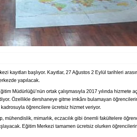
ezi kayıtları başlıyor. Kayıtlar, 27 Ağustos 2 Eylül tarihleri 
erkezde yapılacak.
i Eğitim Müdürlüğü’nün ortak çalışmasıyla 2017 yılında hizmete a
yor. Özellikle dershaneye gitme imkânı bulamayan öğrencilerin 
adrosuyla öğrencilere ücretsiz hizmet veriyor.
, mühendislik, mimarlık, eczacılık gibi önemli fakültelere öğren
aşlayacak. Eğitim Merkezi tamamen ücretsiz olurken öğrencilerin