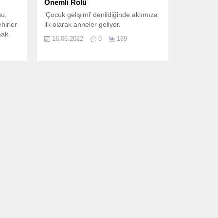
Önemli Rolü
nu,
‘Çocuk gelişimi’ denildiğinde aklımıza
hirler
ilk olarak anneler geliyor.
mak
16.06.2022
0
189