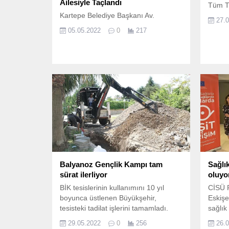
Ailesiyle Taçlandı
Tüm Tü
Kartepe Belediye Başkanı Av.
27.
05.05.2022
0
217
Balyanoz Gençlik Kampı tam
Sağlı
sürat ilerliyor
oluyo
BİK tesislerinin kullanımını 10 yıl
CİSÜ 
boyunca üstlenen Büyükşehir,
Eskişe
tesisteki tadilat işlerini tamamladı.
sağlık 
bozuld
29.05.2022
0
256
26.
kaybol