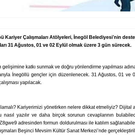
 Kariyer Çalışmaları Atölyeleri, İnegöl Belediyesi’nin desteğ
ları 31 Ağustos, 01 ve 02 Eylül olmak üzere 3 gün sürecek.
n gelişimine katkı sunmak ve doğru yönlendirme yapılması adın
larıyla İnegöllü gençler için düzenlenecek. 31 Ağustos, 01 ve
çalışması yapılacak.
amalı? Kariyerimizi yönetirken nelere dikkat etmeliyiz? Dijital a
 nasıl yazılır ve daha birçok sorunun cevaplarının bulabilec
8gwe9 adresinden formun doldurulması ile katılım sağlanabilec
alışmaları Beşinci Mevsim Kültür Sanat Merkezi’nde gerçekleştir