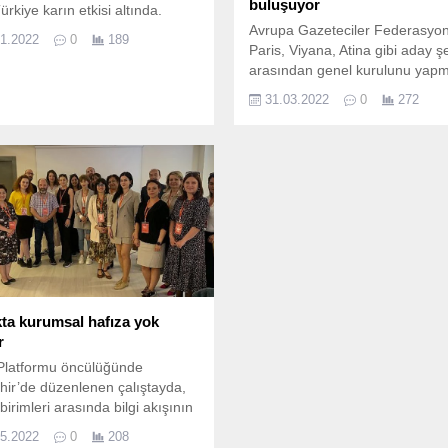
buluşuyor
rkiye karın etkisi altında.
Avrupa Gazeteciler Federasyo
01.2022
0
189
Paris, Viyana, Atina gibi aday şe
arasından genel kurulunu yap
üzere İzmir’i seçti.
31.03.2022
0
272
kta kurumsal hafıza yok
r
Platformu öncülüğünde
hir’de düzenlenen çalıştayda,
birimleri arasında bilgi akışının
uğu ve kurumsal hafızanın
05.2022
0
208
duğu vurgulandı.