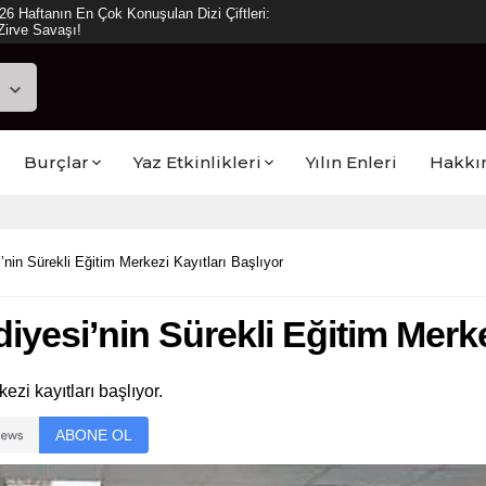
ya Reyting Sonuçları: “Daha 17” Ekranlara
Burçlar
Yaz Etkinlikleri
Yılın Enleri
Hakkı
nin Sürekli Eğitim Merkezi Kayıtları Başlıyor
yesi’nin Sürekli Eğitim Merkez
zi kayıtları başlıyor.
ABONE OL