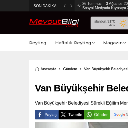
2 Ağustos 2026 Sosyal Med
SON DAKİKA
Ambargo Koydu!
İstanbul,
31
°C
Açık
Reyting
Haftalık Reyting
Magazin
Anasayfa
Gündem
Van Büyükşehir Belediyesi’
Van Büyükşehir Beledi
Van Büyükşehir Belediyesi Sürekli Eğitim Merke
Paylaş
Tweetle
Gönder