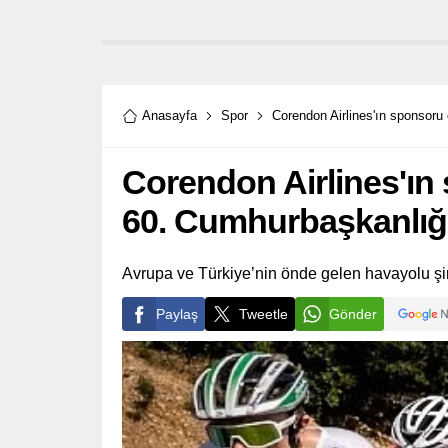
Anasayfa
Spor
Corendon Airlines'ın sponsoru
Corendon Airlines'ın
60. Cumhurbaşkanlığı
Avrupa ve Türkiye’nin önde gelen havayolu şir
Paylaş
Tweetle
Gönder