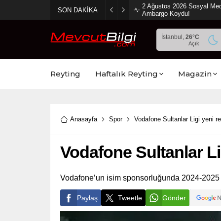
2 Ağustos 2026 Sosyal Med
SON DAKİKA
Ambargo Koydu!
İstanbul,
26
°C
Açık
Reyting
Haftalık Reyting
Magazin
Anasayfa
Spor
Vodafone Sultanlar Ligi yeni r
Vodafone Sultanlar Li
Vodafone’un isim sponsorluğunda 2024-2025 
Paylaş
Tweetle
Gönder