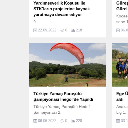
Yardımseverlik Koşusu ile
Güreş
STK’ların projelerine kaynak
Gürel
yaratmaya devam ediyor
Kocael
9.
sene 
22.09.2022
0
218
06.
Türkiye Yamaç Paraşütü
Ege Ü
Şampiyonası İnegöl’de Yapıldı
aldı
Türkiye Yamaç Paraşütü Hedef
Anakay
Şampiyonası 2.
Lig 1.
06.06.2022
0
228
03.