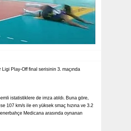
gi Play-Off final serisinin 3. maçında
mli istatistiklere de imza atıldı. Buna göre,
ise 107 km/s ile en yüksek smaç hızına ve 3.2
 ve Fenerbahçe Medicana arasında oynanan