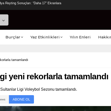
ya Reyting Sonuçları: “Daha 17” Ekranlara
Burçlar
Yaz Etkinlikleri
Yılın Enleri
Hakkı
ekorlarla tamamlandı
gi yeni rekorlarla tamamlandı
Sultanlar Ligi Voleybol Sezonu tamamlandı.
ABONE OL