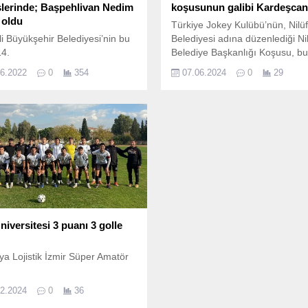
lerinde; Başpehlivan Nedim
koşusunun galibi Kardeşcan
 oldu
Türkiye Jokey Kulübü’nün, Nilü
i Büyükşehir Belediyesi’nin bu
Belediyesi adına düzenlediği Ni
14.
Belediye Başkanlığı Koşusu, bu 
Osmangazi Hipodromu’nu dold
06.2022
0
354
07.06.2024
0
29
yarışseverlere heyecan dolu an
yaşattı.
niversitesi 3 puanı 3 golle
a Lojistik İzmir Süper Amatör
12.2024
0
36