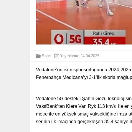
Spor
Yayınlama: 24.04.2025
Vodafone’un isim sponsorluğunda 2024-2025 Su
Fenerbahçe Medicana’yı 3-1’lik skorla mağl
Vodafone 5G destekli Şahin Gözü teknolojisinin 
VakıfBank’tan Kiera Van Ryk 113 km/s ile en y
metre ile en yüksek smaç yüksekliğine imza at
serinin ilk maçında gerçekleşen 35.4 saniyelik