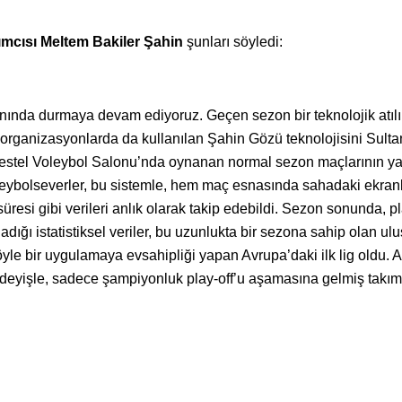
ımcısı Meltem Bakiler Şahin
şunları söyledi:
ında durmaya devam ediyoruz. Geçen sezon bir teknolojik atılım 
rganizasyonlarda da kullanılan Şahin Gözü teknolojisini Sultan
stel Voleybol Salonu’nda oynanan normal sezon maçlarının yanıs
oleybolseverler, bu sistemle, hem maç esnasında sahadaki ekran
 süresi gibi verileri anlık olarak takip edebildi. Sezon sonunda, p
dığı istatistiksel veriler, bu uzunlukta bir sezona sahip olan ul
yle bir uygulamaya evsahipliği yapan Avrupa’daki ilk lig oldu. As
 deyişle, sadece şampiyonluk play-off’u aşamasına gelmiş takımla