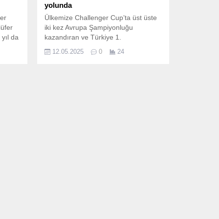
yolunda
fer
Ülkemize Challenger Cup’ta üst üste
lüfer
iki kez Avrupa Şampiyonluğu
yıl da
kazandıran ve Türkiye 1.
uran
12.05.2025
0
24
lar