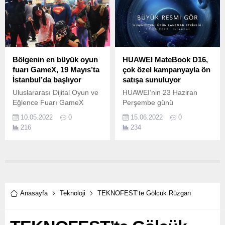
Bölgenin en büyük oyun
HUAWEI MateBook D16,
fuarı GameX, 19 Mayıs’ta
çok özel kampanyayla ön
İstanbul’da başlıyor
satışa sunuluyor
Uluslararası Dijital Oyun ve
HUAWEI’nin 23 Haziran
Eğlence Fuarı GameX
Perşembe günü
2022, 19-22 Mayıs’ta
gerçekleştireceği bölgesel
10.05.2022
0
15.06.2022
0
TÜYAP İstanbul’da! Doğu
ürün lansmanı öncesinde
216
234
Avrupa, Orta Doğu ve Afrika
HUAWEI Online Mağaza’ya
bölgesinin (EEMEA) en
kaydolan kullanıcılar
büyük Uluslararası Dijital
arasında MateBook D16’yı
Oyun ve Eğlence Fuarı
alan ilk 50 kişiye 2.
GameX, 19-22 Mayıs 2022
tarihlerinde İstanbul TÜYAP
Fuar ve Kongre
Anasayfa
Teknoloji
TEKNOFEST’te Gölcük Rüzgarı
Merkezi'nde gerçekleşecek.