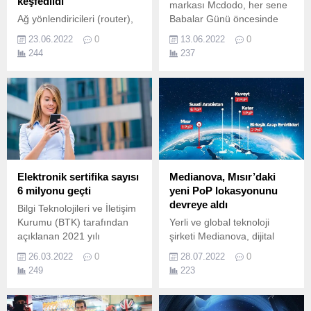
keşfedildi
markası Mcdodo, her sene
Ağ yönlendiricileri (router),
Babalar Günü öncesinde
evlerde ve işyerlerinde
yaşanan “Ne hediye
23.06.2022
0
13.06.2022
0
kullanılan cihazların Wi-Fi
alsam?” derdine bir son
244
237
bağlantılarını sağlama
veriyor.
görevini üstleniyor.
Elektronik sertifika sayısı
Medianova, Mısır’daki
6 milyonu geçti
yeni PoP lokasyonunu
devreye aldı
Bilgi Teknolojileri ve İletişim
Kurumu (BTK) tarafından
Yerli ve global teknoloji
açıklanan 2021 yılı
şirketi Medianova, dijital
dördüncü çeyrek verilerine
altyapı yatırımlarına Mısır’ı
26.03.2022
0
28.07.2022
0
göre, e-imza sayısı 5 milyon
da ekledi.
249
223
458 bin 156’ya, mobil imza
sayısı ise 767 bin 370’e
ulaştı.