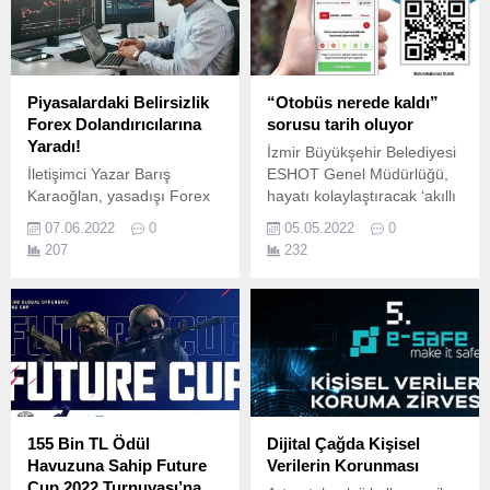
beldelerini kapsayan bir tura
ulaşmasını sağlayan yeni
çıkan ClickMeLive ile bu
fotoğraf makineleri ve
bayram her zamankinden
lensleri kullanıma sunuyor.
daha eğlenceli geçecek… ...
Piyasalardaki Belirsizlik
“Otobüs nerede kaldı”
Forex Dolandırıcılarına
sorusu tarih oluyor
Yaradı!
İzmir Büyükşehir Belediyesi
İletişimci Yazar Barış
ESHOT Genel Müdürlüğü,
Karaoğlan, yasadışı Forex
hayatı kolaylaştıracak ‘akıllı
firmalarının kötü niyetli
durak’ uygulamasına imza
07.06.2022
0
05.05.2022
0
uygulamaları ile yapılan
atıyor.
207
232
Nitelikli Dolandırıcılık
girişimlerine karşı
yatırımcıları uyardı ve
konuya dikkat çekti.
155 Bin TL Ödül
Dijital Çağda Kişisel
Havuzuna Sahip Future
Verilerin Korunması
Cup 2022 Turnuvası’na