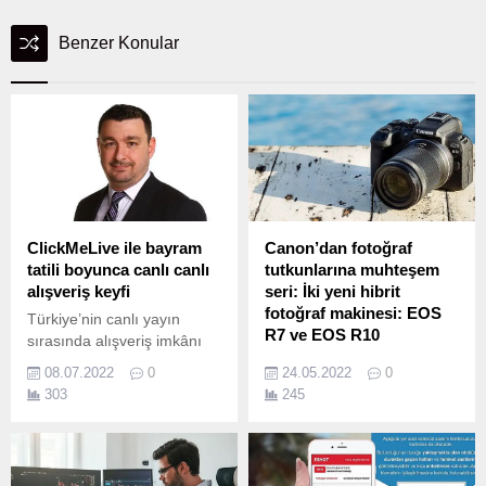
Benzer Konular
ClickMeLive ile bayram
Canon’dan fotoğraf
tatili boyunca canlı canlı
tutkunlarına muhteşem
alışveriş keyfi
seri: İki yeni hibrit
fotoğraf makinesi: EOS
Türkiye’nin canlı yayın
R7 ve EOS R10
sırasında alışveriş imkânı
sunan ilk video alışveriş
Görüntüleme teknolojileri
08.07.2022
0
24.05.2022
0
platformu ClickMeLive’a
lideri Canon; içerik
303
245
bayram tatili yok!
üreticilerin ve amatör
Takipçilerine canlı canlı
fotoğrafçıların tutkularını
alışveriş keyfi yaşatmak için
keşfetmelerini ve yeni
Türkiye’nin en gözde tatil
yaratıcılık seviyelerine