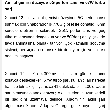
Amiral gemisi düzeyde 5G performansı ve 67W turbo
şarj
Xiaomi 12 Lite, amiral gemisi düzeyinde 5G performansı
sunmak için Snapdragon® 778G çipset ile donatıldı. 6nm
süreçle üretilen 8 çekirdekli SoC, performans ve güç
tüketimi arasında denge kuruyor ve 5G'den
en iyi şekilde
1
faydalanılmasına olanak tanıyor. Çok katmanlı soğutma
sistemi, her açıdan sorunsuz bir deneyim için verimli ısı
dağılımı sağlıyor.
Xiaomi 12 Lite'ın 4.300mAh pili, tam gün kullanımı
kolayca desteklerken, 67W turbo şarj, kullanıcıları hareket
halinde tutmak için yalnızca 41 dakikada pilin 100'e kadar
şarj olmasına olanak tanıyor.
Akıllı telefonun uzun vadeli
2
pil sağlığını uzatmaya gelince, Xiaomi'nin akıllı şarj
algoritması Xiaomi AdaptiveCharge, gece boyunca şarj