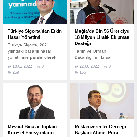
Türkiye Sigorta’dan Etkin
Muğla’da Bin 56 Üreticiye
Hasar Yönetimi
18 Milyon Liralık Ekipman
Desteği
Türkiye Sigorta, 2021
yılındaki başarılı hasar
Tarım ve Orman
yönetimine paralel olarak
Bakanlığı’nın kırsal
meydana gelen doğal
kalkınma yatırımlarının
18.02.2022
0
22.06.2022
0
afetler nedeniyle 50 milyon
desteklenmesi projesi
259
156
TL hasar ödemesi
kapsamında Muğla İl tarım
gerçekleştirdi.
ve Orman Müdürlüğü
tarafından bin 56 üreticiye,
18 milyon lira değerinde
makine-ekipman dağıtımı
başlatıldı.
Mevcut Binalar Toplam
Reklamverenler Derneği
Küresel Emisyonların
Başkanı Ahmet Pura