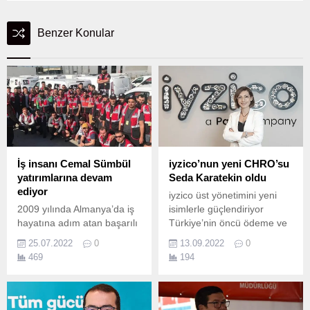
Benzer Konular
İş insanı Cemal Sümbül
iyzico’nun yeni CHRO’su
yatırımlarına devam
Seda Karatekin oldu
ediyor
iyzico üst yönetimini yeni
2009 yılında Almanya’da iş
isimlerle güçlendiriyor
hayatına adım atan başarılı
Türkiye’nin öncü ödeme ve
iş insanı Cemal Sümbül,
elektronik para kuruluşu
25.07.2022
0
13.09.2022
0
Türkiye’nin farklı illerinde
iyzico, üst yönetim
469
194
yatırımlarına hız kesmeden
kadrosunu güçlendirmeye
devam ediyor.
devam ediyor.