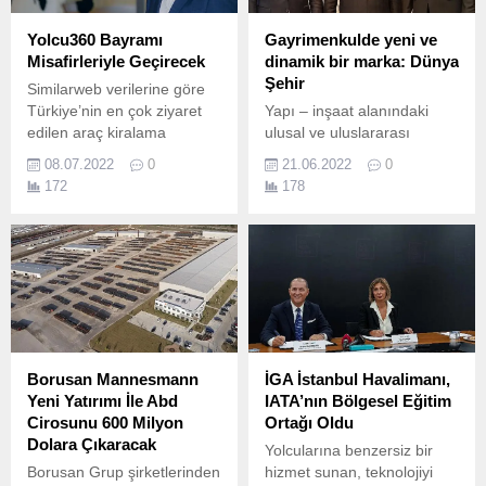
Yolcu360 Bayramı
Gayrimenkulde yeni ve
Misafirleriyle Geçirecek
dinamik bir marka: Dünya
Şehir
Similarweb verilerine göre
Türkiye’nin en çok ziyaret
Yapı – inşaat alanındaki
edilen araç kiralama
ulusal ve uluslararası
platformu Yolcu360, Kurban
tecrübesini, gayrimenkule
08.07.2022
0
21.06.2022
0
Bayramı’nda araç
taşıyan Dünya Şehir
172
178
kiralamanın adresi oldu.
Gayrimenkul Geliştirme ve
İnşaat, kalite ve güven
misyonu ile markalaşmaya
güçlü adımlarla devam
ediyor.
Borusan Mannesmann
İGA İstanbul Havalimanı,
Yeni Yatırımı İle Abd
IATA’nın Bölgesel Eğitim
Cirosunu 600 Milyon
Ortağı Oldu
Dolara Çıkaracak
Yolcularına benzersiz bir
Borusan Grup şirketlerinden
hizmet sunan, teknolojiyi