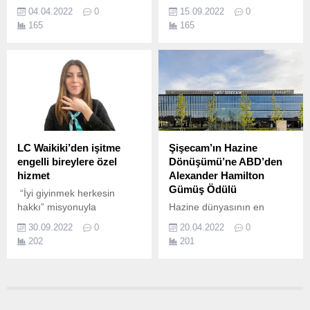
Borusan Mannesmann
odağına alarak sürekli
04.04.2022
0
15.09.2022
0
gerçekleştireceği yeni
gelişen ve uluslararası
165
165
yatırım ile ABD’de de hizmet
kurumlar nezdinde her
alanını genişletmeye
geçen gün itibarını
hazırlanıyor.
yukarılara çıkaran İGA
İstanbul
Havalimanı, Uluslararası
Hava Taşımacılığı Birliği
(IATA) ile “Bölgesel Eğitim
Ortaklığı” anlaşmasını
imzaladı.
LC Waikiki’den işitme
Şişecam’ın Hazine
engelli bireylere özel
Dönüşümü’ne ABD’den
hizmet
Alexander Hamilton
Gümüş Ödülü
“İyi giyinmek herkesin
hakkı” misyonuyla
Hazine dünyasının en
faaliyetlerini sürdüren
prestijli ödül platformu
30.09.2022
0
20.04.2022
0
Türkiye’nin global giyim
olarak kabul edilen
202
201
markası LC Waikiki,
Alexander Hamilton
“Engelsiz İletişim” yaklaşımı
Ödülleri, Treasury&Risk
kapsamında işitme engelli
tarafından organize edilen
bireylere “Görüntülü
ve dünya çapında ilgiyle
Görüşme ile İşaret Dili
takip edilen bir tören ile