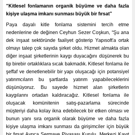
“Kitlesel fonlamanın organik büyüme ve daha fazla
kişiye ulaşma imkanı sunması büyük bir fırsat”
Paya dayalı kitle fonlama sistemini tercih etme
nedenlerine de değinen Ceyhun Sezer Coşkun, “Şu ana
dek inşaat sektöründe faaliyet gösterip Yapısoft'a ortak
olmayı talep çok sayıda şirket oldu. Hizmet almakta olan
diğer inşaat şirketlerinin kaygı duyacağını düşünerek bu
tip birebir ortaklıklara sıcak bakmadık. Kitlesel fonlama ile
şeffaf ve denetlenebilir bir yapı oluşacağı için potansiyel
yatırımcıların bu şartlarda yatırım yapabileceklerini
düşünüyoruz. Bu sayede hizmet alan şirketlerin
kaygılarını ortadan kaldıracağız. Kitlesel fonlama ile
oluşacak komünitenin satış-pazarlama sürecinde
müşteriyi daha kolay ikna edebilecek bir etken olması ve
bunun yanı sıra organik olarak büyüme ve daha fazla
kişiye ulaşma imkanı sunması da girişimciler için büyük
bir fırsat Ayrıca Sermaye Piyasası Kurulu, Merkezi Kayıt