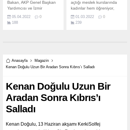
Bakan, AKP Genel Başkan
açtığı meslek kurslarında
Yardımcısı ve İzmir
kadınlar hem öğreniyor,
Milletvekili Hamza Dağ’ın
hem üretiyor, hem de
05.04.2022
0
01.03.2022
0
kent gündemine dair
kazanıyor.
188
239
açıklamalarına yanıt verdi.
Anasayfa
Magazin
Kenan Doğulu Uzun Bir Aradan Sonra Kıbrıs’ı Salladı
Kenan Doğulu Uzun Bir
Aradan Sonra Kıbrıs’ı
Salladı
Kenan Doğulu, 13 Haziran akşamı KerkiSolfej