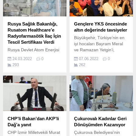
Rusya Sağlık Bakanlığı,
Gençlere YKS öncesinde
Rusatom Healthcare’e
altın değerinde tavsiyeler
Radyofarmasötik İlaç İçin
Büyükşehir, Türkiye’nin en
Tescil Sertifikası Verdi
iyi hocaları Bayram Meral
Rusya Devlet Atom Enerjisi
ve Ramazan Yetgin’i,
Kurumu Rosatom’un tıp
YKS’ye sayılı günler kala
24.03.2022
0
07.06.2022
0
alanında faaliyet gösteren
“Kütüphane’de Bir Akşam”
293
262
birimi Rusatom Healthcare
etkinliğinde, gençlerle
A.
buluşturdu Kocaeli
Büyükşehir Belediyesi, 18-
19 Haziran tarihlerinde
gerçekleştirilecek 2022
Yükseköğretim Kurumları
Sınavı’na (YKS) sayılı
günler kala Türkiye’nin en
iyi hocalarını gençlerle
CHP’li Bakan’dan AKP’li
Çukurovalı Kadınlar Geri
buluşturdu.
Dağ’a yanıt
Dönüşümden Kazanıyor
CHP İzmir Milletvekili Murat
Çukurova Belediyesi’nin