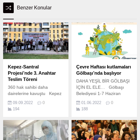
Benzer Konular
Kepez-Santral
Çevre Haftası kutlamaları
Projesi’nde 3. Anahtar
Gölbaşı’nda başlıyor
Teslim Töreni
DAHA YEŞİL BİR GÖLBAŞI
360 hak sahibi daha
İÇİN EL ELE… Gölbaşı
dairelerine kavuştu Kepez
Belediyesi 1-7 Haziran
Santral Kentsel Dönüşüm
Çevre Haftası kapsamında
09.09.2022
0
01.06.2022
0
Projesi’nde 3.
düzenleyeceği etkinliklerle;
194
188
Gölbaşı’nda ağaçsız alan
bırakmayacak.