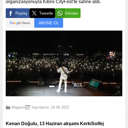
organizasyonuyla Kıbrıs CityFest’te sahne aldı.
Paylaş
Tweetle
Gönder
ABONE OL
Magazin
Yayınlama: 14.06.2022
Kenan Doğulu, 13 Haziran akşamı KerkiSolfej