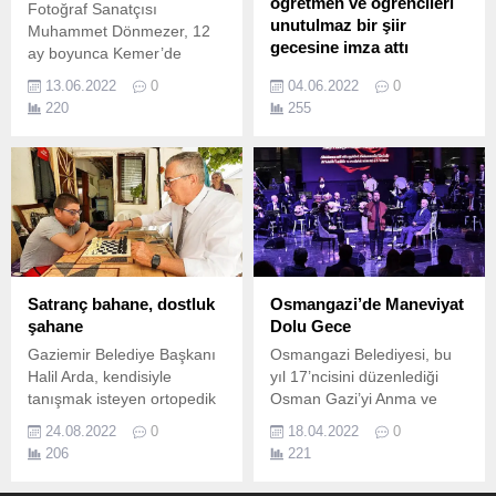
öğretmen ve öğrencileri
Fotoğraf Sanatçısı
unutulmaz bir şiir
Muhammet Dönmezer, 12
gecesine imza attı
ay boyunca Kemer’de
çektiği birbirinden güzel
Yıldırım Mesleki ve Teknik
13.06.2022
0
04.06.2022
0
fotoğrafları Eskişehir’den
Anadolu Lisesi edebiyat
220
255
sonra İzmir’de de sergiledi.
öğretmenleri Zeynep Öz,
Mehmet Sadık Baltaş
koordinatörlüğünde Barış
Manço Kültür Merkezi'nde
gerçekleştirilen etkinliğe
önceki dönem Ak Parti
Milletvekili Faruk
Anbarcıoğlu, Yıldırım
Belediye Başkan Vekili Tarık
Satranç bahane, dostluk
Osmangazi’de Maneviyat
Köse , Okul Müdürü Ömer
şahane
Dolu Gece
Yılmaz, Yıldırım Mesleki ve
Gaziemir Belediye Başkanı
Osmangazi Belediyesi, bu
Teknik Anadolu Lisesi
Halil Arda, kendisiyle
yıl 17’ncisini düzenlediği
öğretmen ve öğrencilerinin
tanışmak isteyen ortopedik
Osman Gazi’yi Anma ve
yanı sıra çok...
engelli Mehmet Yıldırım’ı 3
Bursa’nın Fethi Şenlikleri
24.08.2022
0
18.04.2022
0
Aralık Dünya Engelliler
kapsamında ‘Gönüller Fatihi
206
221
Günü’nde evinde ziyaret
Hz.
etmişti.