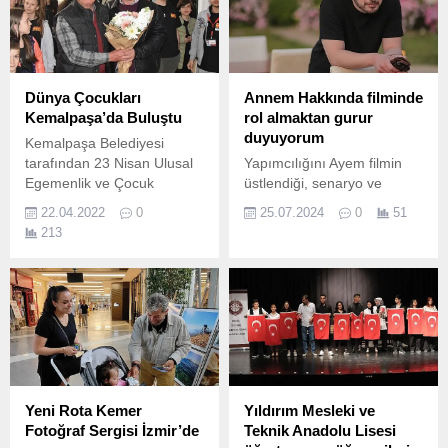
Dünya Çocukları
Annem Hakkında filminde
Kemalpaşa’da Buluştu
rol almaktan gurur
duyuyorum
Kemalpaşa Belediyesi
tarafından 23 Nisan Ulusal
Yapımcılığını Ayem filmin
Egemenlik ve Çocuk
üstlendiği, senaryo ve
Bayramı kapsamında
yönetmenlik koltuğunda
22.04.2022
0
25.07.2024
0
51
düzenlenen “23 Nisan
Soner Sert'in oturduğu
213
Uluslararası Çocuk Şenliği”
"Annem Hakkında" filminin
coşkuyla sürüyor.
başrol oyuncularından
Burak Dakak, film sürecini
ve seti anlattı.
Yeni Rota Kemer
Yıldırım Mesleki ve
Fotoğraf Sergisi İzmir’de
Teknik Anadolu Lisesi