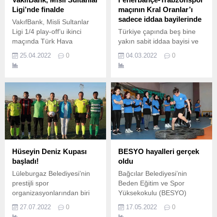
Ligi’nde finalde
maçının Kral Oranlar’ı
sadece iddaa bayilerinde
VakıfBank, Misli Sultanlar
Ligi 1/4 play-off’u ikinci
Türkiye çapında beş bine
maçında Türk Hava
yakın sabit iddaa bayisi ve
Yolları’nı konuk etti.
iddaa'a özel, daha yüksek
25.04.2022
0
04.03.2022
0
oranların olduğu
iddaa'da Fenerbahçe-
Trabzonspor maçının
oranları belli oldu.
Hüseyin Deniz Kupası
BESYO hayalleri gerçek
başladı!
oldu
Lüleburgaz Belediyesi’nin
Bağcılar Belediyesi’nin
prestijli spor
Beden Eğitim ve Spor
organizasyonlarından biri
Yüksekokulu (BESYO)
olan ve bu yıl 7’ncisi
hazırlık kurslarında aldıkları
27.07.2022
0
17.05.2022
0
düzenlenen Yaz Akşamları
eğitimle spor akademilerine