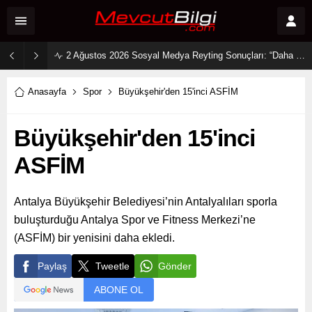
2 Ağustos 2026 Sosyal Medya Reyting Sonuçları: “Daha 17” Ekranlara Ambargo Koydu!
Anasayfa
Spor
Büyükşehir'den 15'inci ASFİM
Büyükşehir'den 15'inci
ASFİM
Antalya Büyükşehir Belediyesi’nin Antalyalıları sporla
buluşturduğu Antalya Spor ve Fitness Merkezi’ne
(ASFİM) bir yenisini daha ekledi.
Paylaş
Tweetle
Gönder
ABONE OL