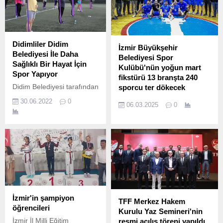
Didimliler Didim
İzmir Büyükşehir
Belediyesi İle Daha
Belediyesi Spor
Sağlıklı Bir Hayat İçin
Kulübü'nün yoğun mart
Spor Yapıyor
fikstürü 13 branşta 240
Didim Belediyesi tarafından
sporcu ter dökecek
uzman eğitmenler
İzmir Büyükşehir Belediyesi
30.06.2022
0
06.03.2025
0
eşliğinde düzenlenen
Spor Kulübü, mart ayında
sabah ve akşam sporları
düzenlenecek ulusal ve
devam ediyor.
uluslararası turnuvalarda
107’si 18 yaş altı olmak
üzere toplam 240 sporcu ve
26 antrenör ile yer alacak.
İzmir'in şampiyon
TFF Merkez Hakem
öğrencileri
Kurulu Yaz Semineri'nin
İzmir İl Milli Eğitim
resmi açılış töreni yapıldı