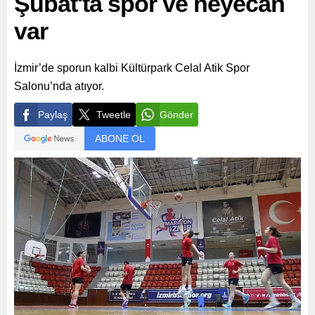
Şubat'ta spor ve heyecan
var
İzmir’de sporun kalbi Kültürpark Celal Atik Spor
Salonu’nda atıyor.
Paylaş
Tweetle
Gönder
ABONE OL