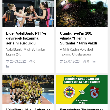
Lider VakıfBank, PTT’yi
Cumhuriyet'in 100.
devirerek kazanma
yılında “Filenin
serisini sürdürdü
Sultanları" tarih yazdı
VakıfBank, Misli Sultanlar
A Milli Kadın Voleybol
Ligi’ni 24.
Takımı, Uluslararası
Voleybol Federasyonu
20.03.2022
0
17.07.2023
0
(FIVB) Voleybol Milletler
Ligi’nin final maçında Çin ile
karşı karşıya geldi.
VakıfBank, Misli Sultanlar
Fenerbahçe-Trabzonspor