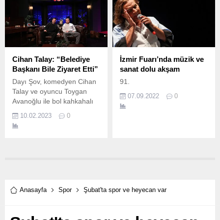
Cihan Talay: “Belediye
İzmir Fuarı’nda müzik ve
Başkanı Bile Ziyaret Etti”
sanat dolu akşam
Dayı Şov, komedyen Cihan
91.
Talay ve oyuncu Toygan
07.09.2022
0
Avanoğlu ile bol kahkahalı
bir bölümü daha geride
10.02.2023
0
bıraktı.
Anasayfa
Spor
Şubat'ta spor ve heyecan var