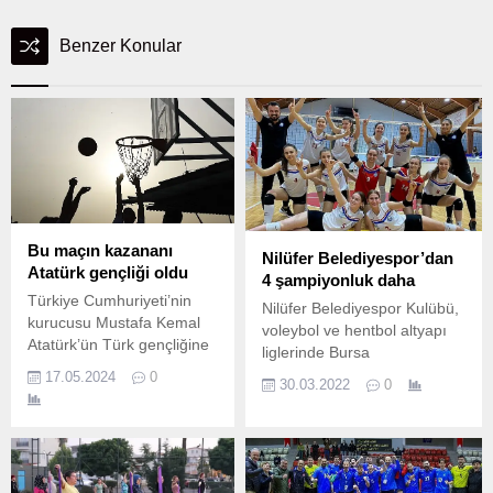
Benzer Konular
Bu maçın kazananı
Nilüfer Belediyespor’dan
Atatürk gençliği oldu
4 şampiyonluk daha
Türkiye Cumhuriyeti’nin
Nilüfer Belediyespor Kulübü,
kurucusu Mustafa Kemal
voleybol ve hentbol altyapı
Atatürk’ün Türk gençliğine
liglerinde Bursa
armağan ettiği 19 Mayıs
şampiyonluklarına ambargo
17.05.2024
0
30.03.2022
0
Atatürk’ü Anma, Gençlik ve
koydu.
Spor Bayramı’nın en güzel
şekilde kutlaması adına 1.