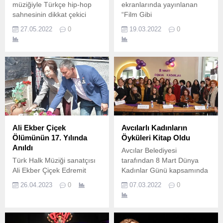
müziğiyle Türkçe hip-hop
ekranlarında yayınlanan
sahnesinin dikkat çekici
“Film Gibi
isimlerinden Kum, yeni
Hayatlar” programında
27.05.2022
0
19.03.2022
0
şarkısı “Yalnız”ı Universal
konuklarını ağırlamaya
Müzik Türkiye etiketiyle
devam ediyor.
bugün yayımladı.
Ali Ekber Çiçek
Avcılarlı Kadınların
Ölümünün 17. Yılında
Öyküleri Kitap Oldu
Anıldı
Avcılar Belediyesi
Türk Halk Müziği sanatçısı
tarafından 8 Mart Dünya
Ali Ekber Çiçek Edremit
Kadınlar Günü kapsamında
Belediyesi’nin düzenlediği
düzenlen ve yazar Jale
26.04.2023
0
07.03.2022
0
etkinlikle ölümünün 17.
Sancak’ın öncülüğünde
sekiz hafta süren “Yaratıcı
Yazarlık Atölyesi”
tamamlandı.