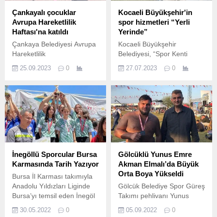
Çankayalı çocuklar
Kocaeli Büyükşehir'in
Avrupa Hareketlilik
spor hizmetleri “Yerli
Haftası'na katıldı
Yerinde”
Çankaya Belediyesi Avrupa
Kocaeli Büyükşehir
Hareketlilik
Belediyesi, “Spor Kenti
Haftası kapsamında,
Kocaeli” idealini
25.09.2023
0
27.07.2023
0
"Şehrini Keşfet/ Gelecek
gerçekleştirmek için çocuk,
Enerjini Koru" temalı bir
genç, yaşlı bütün
etkinlik düzenledi.
vatandaşların spor
yapmasına imkan veren
mekanlar oluşturuyor, 7’den
77’ye herkesin spor
yapması için fırsatlar
sunuyor.
İnegöllü Sporcular Bursa
Gölcüklü Yunus Emre
Karmasında Tarih Yazıyor
Akman Elmalı’da Büyük
Orta Boya Yükseldi
Bursa İl Karması takımıyla
Anadolu Yıldızları Liginde
Gölcük Belediye Spor Güreş
Bursa’yı temsil eden İnegöl
Takımı pehlivanı Yunus
Belediye Spor Kulübü
Emre Akman, 670.
30.05.2022
0
05.09.2022
0
Oryantiring sporcuları,