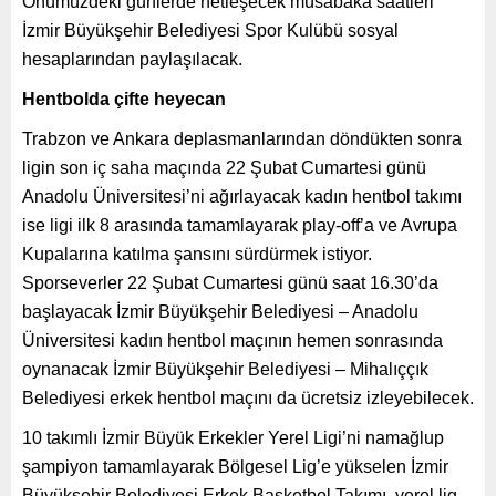
Önümüzdeki günlerde netleşecek müsabaka saatleri
İzmir Büyükşehir Belediyesi Spor Kulübü sosyal
hesaplarından paylaşılacak.
Hentbolda çifte heyecan
Trabzon ve Ankara deplasmanlarından döndükten sonra
ligin son iç saha maçında 22 Şubat Cumartesi günü
Anadolu Üniversitesi’ni ağırlayacak kadın hentbol takımı
ise ligi ilk 8 arasında tamamlayarak play-off’a ve Avrupa
Kupalarına katılma şansını sürdürmek istiyor.
Sporseverler 22 Şubat Cumartesi günü saat 16.30’da
başlayacak İzmir Büyükşehir Belediyesi – Anadolu
Üniversitesi kadın hentbol maçının hemen sonrasında
oynanacak İzmir Büyükşehir Belediyesi – Mihalıççık
Belediyesi erkek hentbol maçını da ücretsiz izleyebilecek.
10 takımlı İzmir Büyük Erkekler Yerel Ligi’ni namağlup
şampiyon tamamlayarak Bölgesel Lig’e yükselen İzmir
Büyükşehir Belediyesi Erkek Basketbol Takımı, yerel lig