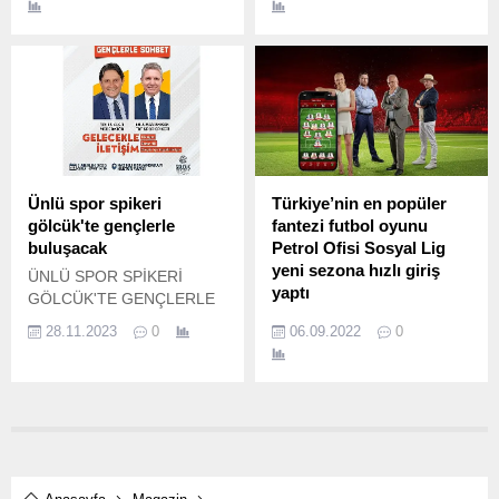
Erzincan’da yapılan
müsabakalarda Türkiye
Şampiyonu oldu.
Ünlü spor spikeri
Türkiye’nin en popüler
gölcük'te gençlerle
fantezi futbol oyunu
buluşacak
Petrol Ofisi Sosyal Lig
yeni sezona hızlı giriş
ÜNLÜ SPOR SPİKERİ
yaptı
GÖLCÜK'TE GENÇLERLE
BULUŞACAK Gölcük
“Sosyal Lig’de Hayalindeki
28.11.2023
0
06.09.2022
0
Belediyesi; TRT Spor
Takımı Kur, Kazanmak İçin
Spikeri Erdoğan Arıkan’ı,
Oyna!” Yüzde yüz Petrol
“Diksiyon, Beden Dili ve
Ofisi iştiraki olan teknoloji ve
Gençler İçin Hayatta
oyun şirketi Petrolig Games
İletişim” konulu söyleşi ile
tarafından geliştirilen Sosyal
gençlerle buluşturacak.
Lig, yeni futbol sezonuna
hızlı bir giriş yaptı.