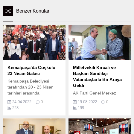
Benzer Konular
Kemalpaşa’da Coşkulu
Milletvekili Kırcalı ve
23 Nisan Galası
Başkan Sandıkçı
Vatandaşlarla Bir Araya
Kemalpaşa Belediyesi
Geldi
tarafından 20 - 23 Nisan
tarihleri arasında
AK Parti Genel Merkez
düzenlenen “23 Nisan
Siyasi ve Hukuki İşler
24.04.2022
0
19.08.2022
0
Uluslararası Çocuk Şenliği”
Başkan Yardımcısı ve
228
199
coşkulu gala gecesi ile
Samsun AK Parti Milletvekili
sonlandı.
Av.