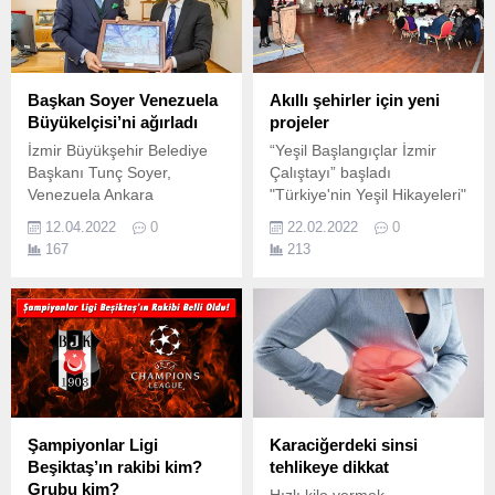
Başkan Soyer Venezuela
Akıllı şehirler için yeni
Büyükelçisi’ni ağırladı
projeler
İzmir Büyükşehir Belediye
“Yeşil Başlangıçlar İzmir
Başkanı Tunç Soyer,
Çalıştayı” başladı
Venezuela Ankara
"Türkiye'nin Yeşil Hikayeleri"
Büyükelçisi Jose Gregorio
programı kapsamında
12.04.2022
0
22.02.2022
0
Bracho Reyes’i ağırladı.
düzenlenen “Yeşil
167
213
Başlangıçlar İzmir Çalıştayı”
Tarihi Havagazı
Fabrikası'nda başladı.
Şampiyonlar Ligi
Karaciğerdeki sinsi
Beşiktaş’ın rakibi kim?
tehlikeye dikkat
Grubu kim?