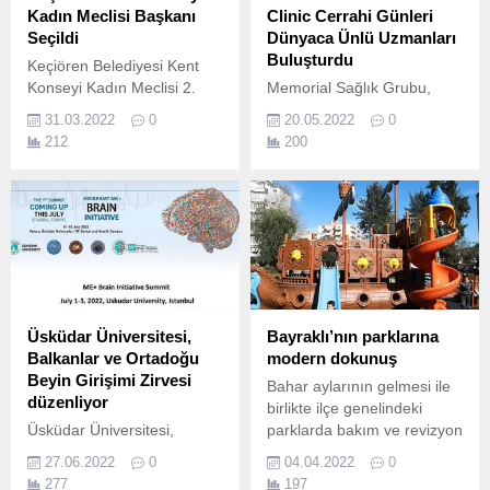
Kadın Meclisi Başkanı
Clinic Cerrahi Günleri
Seçildi
Dünyaca Ünlü Uzmanları
Buluşturdu
Keçiören Belediyesi Kent
Konseyi Kadın Meclisi 2.
Memorial Sağlık Grubu,
dünyanın önde gelen sağlık
31.03.2022
0
20.05.2022
0
kurumlarından Cleveland
212
200
Clinic ile önemli bir
organizasyona daha imza
attı.
Üsküdar Üniversitesi,
Bayraklı’nın parklarına
Balkanlar ve Ortadoğu
modern dokunuş
Beyin Girişimi Zirvesi
Bahar aylarının gelmesi ile
düzenliyor
birlikte ilçe genelindeki
Üsküdar Üniversitesi,
parklarda bakım ve revizyon
önemli bir etkinliğe ev
çalışmalarına hız veren
27.06.2022
0
04.04.2022
0
sahipliği yapmaya
Bayraklı Belediyesi, son üç
277
197