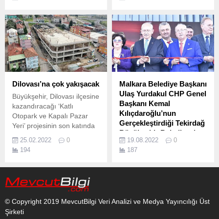
hazırlanıyor.
yılda 15 yeni parkı
vatandaşların kullanımına
sundu.
Dilovası’na çok yakışacak
Malkara Belediye Başkanı
Ulaş Yurdakul CHP Genel
Büyükşehir, Dilovası ilçesine
Başkanı Kemal
kazandıracağı ‘Katlı
Kılıçdaroğlu’nun
Otopark ve Kapalı Pazar
Gerçekleştirdiği Tekirdağ
Yeri’ projesinin son katında
Büyükşehir Belediyesi
tabliye kalıp imalatına geçti
25.02.2022
0
19.08.2022
0
Yeni Hizmet Binasının
Kocaeli’yi geliştiren projeleri
194
187
Açılış Törenine Katıldı
kararlı adımlarla hayata
geçiren Kocaeli Büyükşehir
Malkara Belediye Başkanı
Belediyesi, ‘Mutlu Şehir
Ulaş Yurdakul, 19 Ağustos
Kocaeli’ sloganına uygun
2022 Cuma günü saat 15.
projeler üretiyor.
© Copyright 2019 MevcutBilgi Veri Analizi ve Medya Yayıncılığı Üst
Şirketi