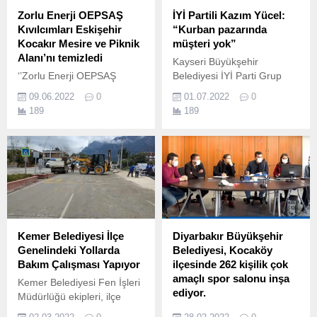
66 m2 yüzlöçümlü, diğeri
Zorlu Enerji OEPSAŞ
İYİ Partili Kazım Yücel:
yaklaşık 80 m2 yüzölçümlü
Kıvılcımları Eskişehir
“Kurban pazarında
yığma kargir tarzda...
Kocakır Mesire ve Piknik
müşteri yok”
Alanı’nı temizledi
Kayseri Büyükşehir
‘’Zorlu Enerji OEPSAŞ
Belediyesi İYİ Parti Grup
Kıvılcımları” daha temiz bir
Başkanvekili Kazım Yücel,
09.06.2022
0
01.07.2022
0
dünya için umut oldu
Kurban Pazarında
189
189
Türkiye’nin sürdürülebilirlik
satıcılarla sohbet etti.
alanındaki hedeflerine katkı
sağlamayı amaçlayan Zorlu
Enerji, “Akıllı Hayat 2030”
vizyonu odağında hayata
geçirilen kurumsal
gönüllülük programı
Kıvılcımlar Hareketi
aracılığıyla geleceğin
Kemer Belediyesi İlçe
Diyarbakır Büyükşehir
enerjisine umut ekliyor.
Genelindeki Yollarda
Belediyesi, Kocaköy
Bakım Çalışması Yapıyor
ilçesinde 262 kişilik çok
amaçlı spor salonu inşa
Kemer Belediyesi Fen İşleri
ediyor.
Müdürlüğü ekipleri, ilçe
genelinde bozulan yolların
Büyükşehir Belediyesi,