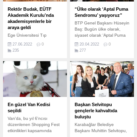
Rektör Budak, EÜTF
“Ülke olarak ‘Aptal Puma
Akademik Kurulu’nda
Sendromu’ yaşıyoruz”
akademisyenlerle bir
BTP Genel Başkanı Hüseyin
araya geldi
Baş: Bugün ülke olarak,
Ege Üniversitesi Tıp
siyaset olarak ‘Aptal Puma
Fakültesinin (EÜTF) Genel
Sendromu’ yaşıyoruz.
27.06.2022
0
20.04.2022
0
Akademik Kurul
235
277
Toplantısında
akademisyenlerle bir araya
gelen Rektör Prof.
En güzel Van Kedisi
Başkan Selvitopu
seçildi
gençlerle kahvaltıda
buluştu
Van'da, bu yıl 6'ncısı
düzenlenen Shopping Fest
Karabağlar Belediye
etkinlikleri kapsamında
Başkanı Muhittin Selvitopu,
Büyükşehir Belediyesi
19 Mayıs Atatürk'ü Anma