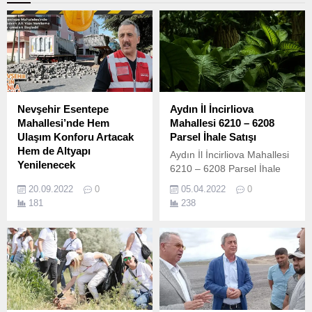
Nevşehir Esentepe
Aydın İl İncirliova
Mahallesi’nde Hem
Mahallesi 6210 – 6208
Ulaşım Konforu Artacak
Parsel İhale Satışı
Hem de Altyapı
Aydın İl İncirliova Mahallesi
Yenilenecek
6210 – 6208 Parsel İhale
Nevşehir Belediyesi
Satışı 1 NO’LU
20.09.2022
0
05.04.2022
0
tarafından Esentepe
TAŞINMAZIN Özellikleri :
181
238
Mahallesi’nde bulunan Atilla
Aydın İl, İncirliova İlçe,
Sokak, Oğuzhan Sokak ve
İncirliova Mahallesi, 6208
Gültepe Sokak’ta altyapı
Parsel, Tapuda avlulu ev
yenileme çalışması
vasıflı, 638,00M2
yapılarak sıcak asfalt serimi
yüzölçümlü,içerisinde
gerçekleştirilecek.
girişleri ayrı olan 2 ayrı
mesken bulunan,
meskenlerden birisi yaklaşık