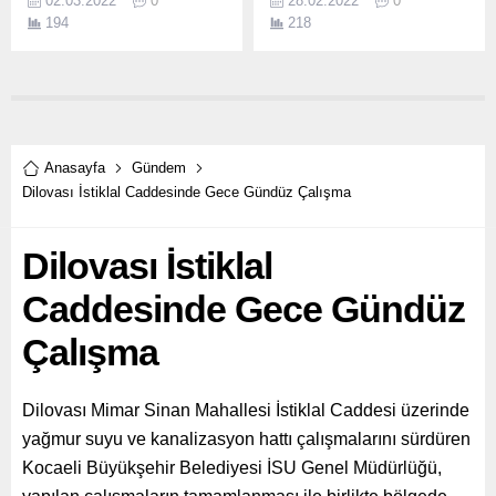
02.03.2022
0
28.02.2022
0
tamir ve bakım çalışmalarını
ilçelerde gençlerin kapalı ve
194
218
yapıyor.
açık alanlarda spor
yapmasını sağlayacak
hizmetler üretmeye devam
ediyor.
Anasayfa
Gündem
Dilovası İstiklal Caddesinde Gece Gündüz Çalışma
Dilovası İstiklal
Caddesinde Gece Gündüz
Çalışma
Dilovası Mimar Sinan Mahallesi İstiklal Caddesi üzerinde
yağmur suyu ve kanalizasyon hattı çalışmalarını sürdüren
Kocaeli Büyükşehir Belediyesi İSU Genel Müdürlüğü,