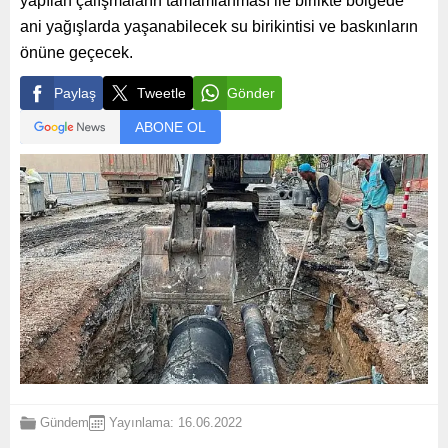
yapılan çalışmaların tamamlanması ile birlikte bölgede
ani yağışlarda yaşanabilecek su birikintisi ve baskınların
önüne geçecek.
Paylaş
Tweetle
Gönder
ABONE OL
Gündem
Yayınlama: 16.06.2022